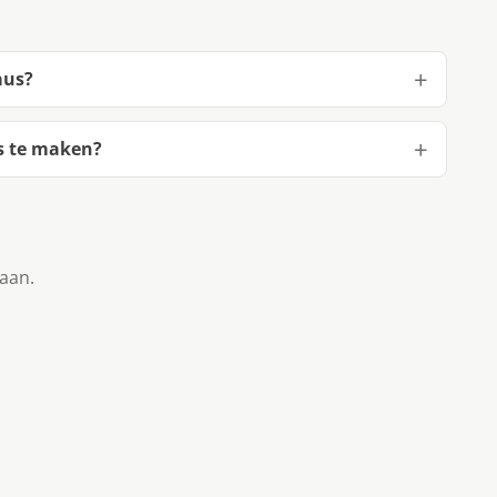
aus?
s te maken?
taan.