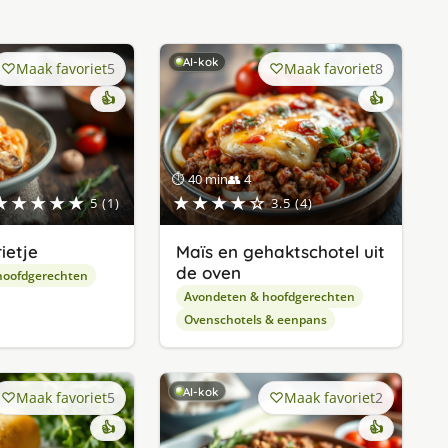
AI-kok
Maak favoriet
5
Maak favoriet
8
👍
👍
⏱ 40 min
👥 4
★★★★★
★★★★☆
5 (1)
3.5 (4)
ietje
Maïs en gehaktschotel uit
de oven
hoofdgerechten
Avondeten & hoofdgerechten
Ovenschotels & eenpans
AI-kok
Maak favoriet
5
Maak favoriet
2
👍
👍