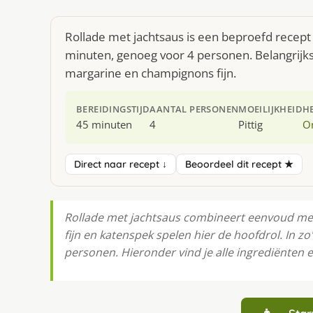
Rollade met jachtsaus is een beproefd recept 
minuten, genoeg voor 4 personen. Belangrijkst
margarine en champignons fijn.
BEREIDINGSTIJD
AANTAL PERSONEN
MOEILIJKHEID
H
45 minuten
4
Pittig
O
Direct naar recept ↓
Beoordeel dit recept ★
Rollade met jachtsaus combineert eenvoud met
fijn en katenspek spelen hier de hoofdrol. In zo
personen. Hieronder vind je alle ingrediënten e