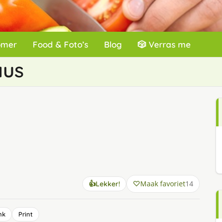
omer
Food & Foto’s
Blog
🎲 Verras me
aus
Maak favoriet
14
👍
Lekker!
nk
Print