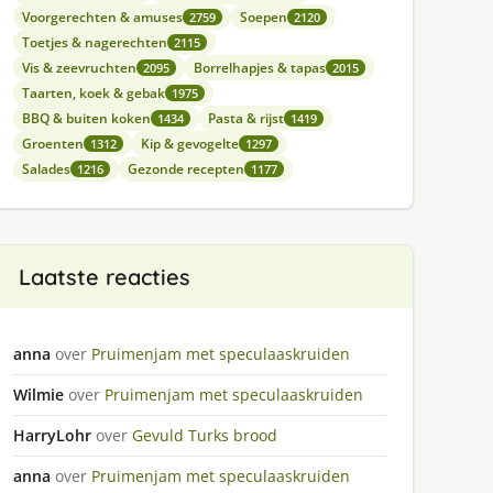
Voorgerechten & amuses
Soepen
2759
2120
Toetjes & nagerechten
2115
Vis & zeevruchten
Borrelhapjes & tapas
2095
2015
Taarten, koek & gebak
1975
BBQ & buiten koken
Pasta & rijst
1434
1419
Groenten
Kip & gevogelte
1312
1297
Salades
Gezonde recepten
1216
1177
Laatste reacties
anna
over
Pruimenjam met speculaaskruiden
Wilmie
over
Pruimenjam met speculaaskruiden
HarryLohr
over
Gevuld Turks brood
anna
over
Pruimenjam met speculaaskruiden