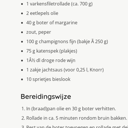
1 varkensfiletrollade (ca. 700 g)
2 eetlepels olie
40 g boter of margarine
zout, peper
100 g champignons fijn (bakje Ã 250 g)
75 g katenspek (plakjes)
1Â½ dl droge rode wijn
1 zakje jachtsaus (voor 0,25 l, Knorr)
10 sprietjes bieslook
Bereidingswijze
In (braad)pan olie en 30 g boter verhitten.
Rollade in ca. 5 minuten rondom bruin bakken.
Rest van de boter toevoegen en rollade met dek