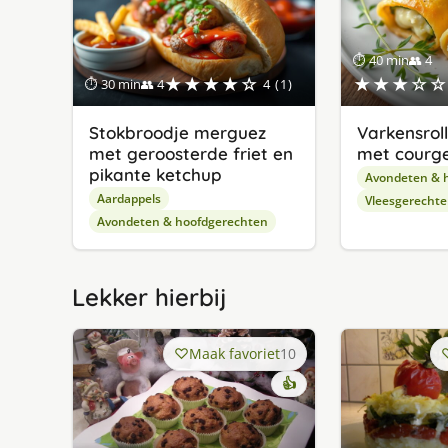
⏱ 40 min
👥 4
★★★★☆
★★★☆☆
⏱ 30 min
👥 4
4 (1)
Stokbroodje merguez
Varkensroll
met geroosterde friet en
met courge
pikante ketchup
Avondeten & 
Aardappels
Vleesgerecht
Avondeten & hoofdgerechten
Lekker hierbij
Maak favoriet
10
👍