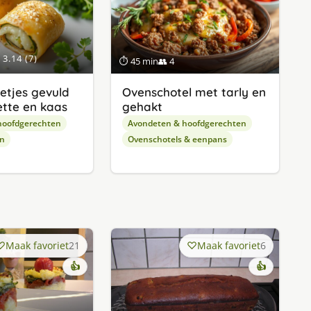
3.14 (7)
⏱ 45 min
👥 4
etjes gevuld
Ovenschotel met tarly en
tte en kaas
gehakt
hoofdgerechten
Avondeten & hoofdgerechten
en
Ovenschotels & eenpans
Maak favoriet
21
Maak favoriet
6
👍
👍