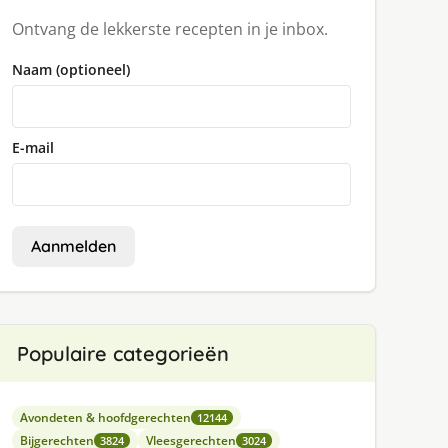
Ontvang de lekkerste recepten in je inbox.
Naam (optioneel)
E-mail
Aanmelden
Populaire categorieën
Avondeten & hoofdgerechten
12144
Bijgerechten
Vleesgerechten
3824
3024