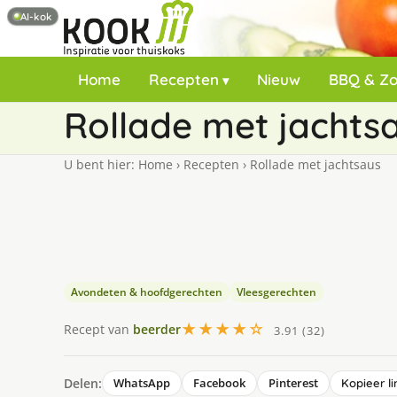
AI-kok
Home
Recepten
Nieuw
BBQ & Z
Rollade met jachts
U bent hier:
Home
›
Recepten
›
Rollade met jachtsaus
Avondeten & hoofdgerechten
Vleesgerechten
★★★★☆
Recept van
beerder
3.91 (32)
Delen:
WhatsApp
Facebook
Pinterest
Kopieer li