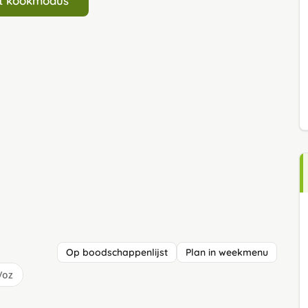
art kookmodus
Op boodschappenlijst
Plan in weekmenu
/oz