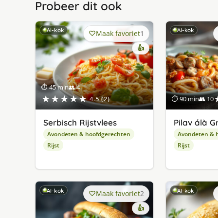
Probeer dit ook
AI-kok
AI-kok
Maak favoriet
1
👍
⏱ 45 min
👥 4
★★★★★
4.5 (2)
⏱ 90 min
👥 10
Serbisch Rijstvlees
Pilav álà Gr
Avondeten & hoofdgerechten
Avondeten & 
Rijst
Rijst
AI-kok
AI-kok
Maak favoriet
2
👍