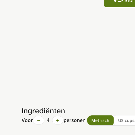
👩‍🍳 St
Ingrediënten
−
+
Voor
4
personen
Metrisch
US cups