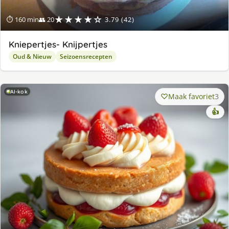
★★★★☆
⏱ 160 min
👥 20
3.79 (42)
Kniepertjes- Knijpertjes
Oud & Nieuw
Seizoensrecepten
AI-kok
Maak favoriet
3
👍