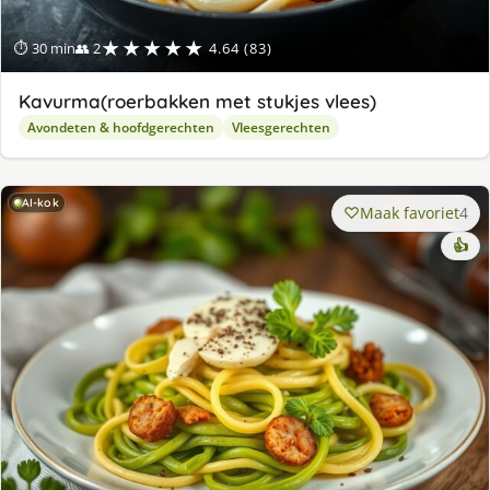
★★★★★
⏱ 30 min
👥 2
4.64 (83)
Kavurma(roerbakken met stukjes vlees)
Avondeten & hoofdgerechten
Vleesgerechten
AI-kok
Maak favoriet
4
👍