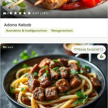
★★★★★
👥 4
4.67 (141)
Adana Kebab
Avondeten & hoofdgerechten
Vleesgerechten
AI-kok
Maak favoriet
12
👍