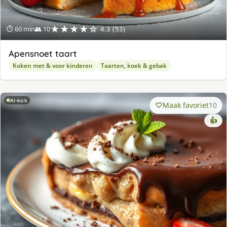
★★★★☆
⏱ 60 min
👥 10
4.3 (53)
Apensnoet taart
Koken met & voor kinderen
Taarten, koek & gebak
AI-kok
Maak favoriet
10
👍