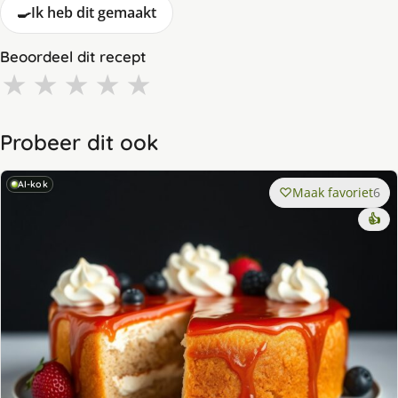
🍳
Ik heb dit gemaakt
Beoordeel dit recept
★
★
★
★
★
Probeer dit ook
AI-kok
Maak favoriet
6
👍