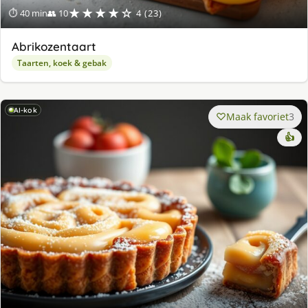
★★★★☆
⏱ 40 min
👥 10
4 (23)
Abrikozentaart
Taarten, koek & gebak
AI-kok
Maak favoriet
3
👍