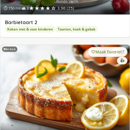
★★★★☆
⏱ 150 min
👥 8
3.96 (25)
Barbietaart 2
Koken met & voor kinderen
Taarten, koek & gebak
AI-kok
Maak favoriet
7
👍