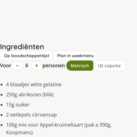
Ingrediënten
Op boodschappenlijst
Plan in weekmenu
−
+
Voor
6
personen
Metrisch
US cups/oz
4 blaadjes witte gelatine
250g abrikozen (blik)
15g suiker
2 eetlepels citroensap
100g mix voor Appel-kruimeltaart (pak a 390g,
Koopmans)