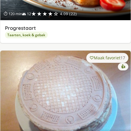
★★★★☆
⏱ 120 min
👥 12
4.09 (22)
Progrestaart
Taarten, koek & gebak
Maak favoriet
17
👍