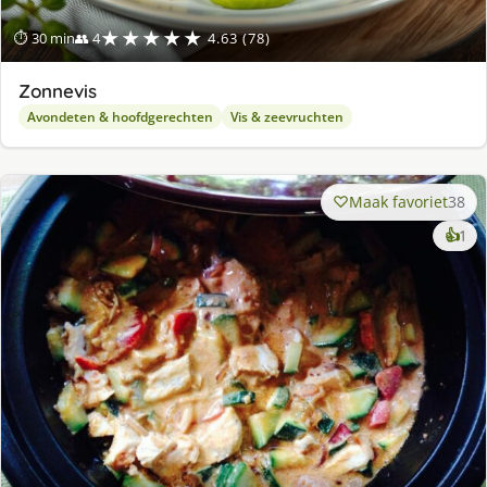
★★★★★
⏱ 30 min
👥 4
4.63 (78)
Zonnevis
Avondeten & hoofdgerechten
Vis & zeevruchten
Maak favoriet
38
ke
👍
1
lek
ge