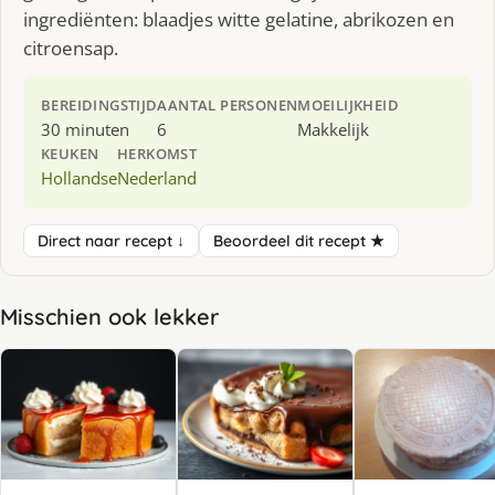
ingrediënten: blaadjes witte gelatine, abrikozen en
citroensap.
BEREIDINGSTIJD
AANTAL PERSONEN
MOEILIJKHEID
30 minuten
6
Makkelijk
KEUKEN
HERKOMST
Hollandse
Nederland
Direct naar recept ↓
Beoordeel dit recept ★
Misschien ook lekker