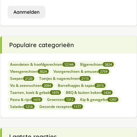
Aanmelden
Populaire categorieën
Avondeten & hoofdgerechten
Bijgerechten
12144
3824
Vleesgerechten
Voorgerechten & amuses
3024
2759
Soepen
Toetjes & nagerechten
2120
2115
Vis & zeevruchten
Borrelhapjes & tapas
2094
2015
Taarten, koek & gebak
BBQ & buiten koken
1975
1434
Pasta & rijst
Groenten
Kip & gevogelte
1419
1312
1297
Salades
Gezonde recepten
1216
1177
Laatste reacties