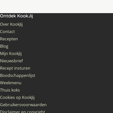
Ontdek KookJij
Over KookJij
Contact
Recepten
Blog
Mijn KookJij
Nieuwsbrief
Recept insturen
Boodschappenlijst
Weekmenu
Thuis koks
Cookies op KookJij
Gebruikersvoorwaarden
Disclaimer en copyright