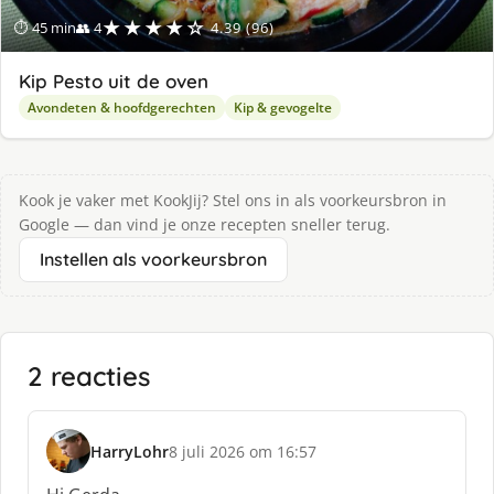
★★★★☆
⏱ 45 min
👥 4
4.39 (96)
Kip Pesto uit de oven
Avondeten & hoofdgerechten
Kip & gevogelte
Kook je vaker met KookJij? Stel ons in als voorkeursbron in
Google — dan vind je onze recepten sneller terug.
Instellen als voorkeursbron
2 reacties
HarryLohr
8 juli 2026 om 16:57
s
c