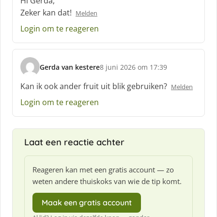
Hi Gerda,
h
Zeker kan dat!
Melden
r
e
Login om te reageren
e
f
:
Gerda van kestere
8 juni 2026 om 17:39
s
c
Kan ik ook ander fruit uit blik gebruiken?
Melden
h
Login om te reageren
r
e
e
f
Laat een reactie achter
:
Reageren kan met een gratis account — zo
weten andere thuiskoks van wie de tip komt.
Maak een gratis account