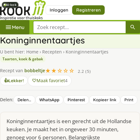
AI-kok
AI-kok
AI-kok
AI-kok
AI-kok
AI-kok
AI-kok
Inloggen
Registreren
Zoek een recept
Menu
Koninginnentaartjes
U bent hier:
Home
›
Recepten
›
Koninginnentaartjes
Taarten, koek & gebak
★★☆☆☆
Recept van
bobbeltje
2.2 (5)
Maak favoriet
4
👍
Lekker!
Delen:
WhatsApp
Pinterest
Delen…
Kopieer link
Print
Koninginnentaartjes is een gerecht uit de Hollandse
keuken. Je maakt het in ongeveer 30 minuten,
genoeg voor 6 personen. Belangrijkste