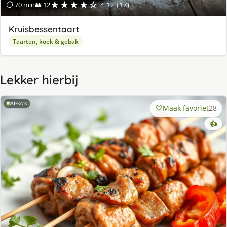
★★★★☆
⏱ 70 min
👥 12
4.12 (17)
Kruisbessentaart
Taarten, koek & gebak
Lekker hierbij
AI-kok
Maak favoriet
28
👍