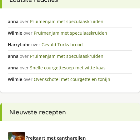
anna
over
Pruimenjam met speculaaskruiden
Wilmie
over
Pruimenjam met speculaaskruiden
HarryLohr
over
Gevuld Turks brood
anna
over
Pruimenjam met speculaaskruiden
anna
over
Snelle courgettesoep met witte kaas
Wilmie
over
Ovenschotel met courgette en tonijn
Nieuwste recepten
Preitaart met cantharellen