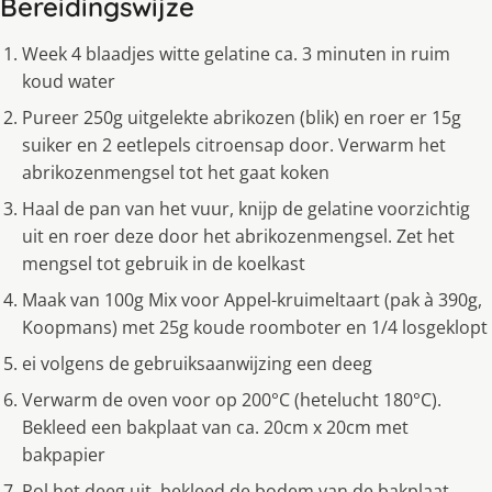
Bereidingswijze
Week 4 blaadjes witte gelatine ca. 3 minuten in ruim
koud water
Pureer 250g uitgelekte abrikozen (blik) en roer er 15g
suiker en 2 eetlepels citroensap door. Verwarm het
abrikozenmengsel tot het gaat koken
Haal de pan van het vuur, knijp de gelatine voorzichtig
uit en roer deze door het abrikozenmengsel. Zet het
mengsel tot gebruik in de koelkast
Maak van 100g Mix voor Appel-kruimeltaart (pak à 390g,
Koopmans) met 25g koude roomboter en 1/4 losgeklopt
ei volgens de gebruiksaanwijzing een deeg
Verwarm de oven voor op 200°C (hetelucht 180°C).
Bekleed een bakplaat van ca. 20cm x 20cm met
bakpapier
Rol het deeg uit, bekleed de bodem van de bakplaat