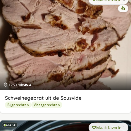
👍
⏱ 1260 min
👥 4
Schweinegebrat uit de Sousvide
Bijgerechten
Vleesgerechten
AI-kok
Maak favoriet
1