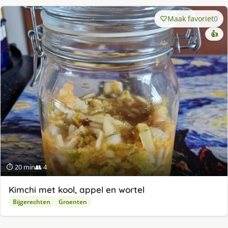
Maak favoriet
0
👍
⏱ 20 min
👥 4
Kimchi met kool, appel en wortel
Bijgerechten
Groenten