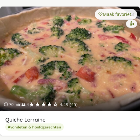
Maak favoriet
3
👍
★★★★☆
⏱ 70 min
👥 4
4.29 (45)
Quiche Lorraine
Avondeten & hoofdgerechten