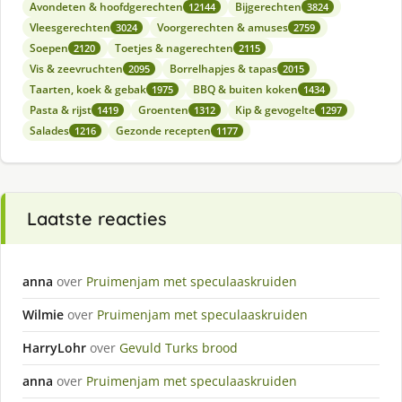
Avondeten & hoofdgerechten
Bijgerechten
12144
3824
Vleesgerechten
Voorgerechten & amuses
3024
2759
Soepen
Toetjes & nagerechten
2120
2115
Vis & zeevruchten
Borrelhapjes & tapas
2095
2015
Taarten, koek & gebak
BBQ & buiten koken
1975
1434
Pasta & rijst
Groenten
Kip & gevogelte
1419
1312
1297
Salades
Gezonde recepten
1216
1177
Laatste reacties
anna
over
Pruimenjam met speculaaskruiden
Wilmie
over
Pruimenjam met speculaaskruiden
HarryLohr
over
Gevuld Turks brood
anna
over
Pruimenjam met speculaaskruiden