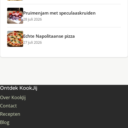
Pruimenjam met speculaaskruiden
28 juli 2026
Echte Napolitaanse pizza
27 juli 2026
Ontdek KookJij
Over KookJij
Contact
Recepten
Blog