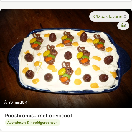
Maak favoriet
0
ke
👍
1
lek
ge
⏱ 30 min
👥 4
Paastiramisu met advocaat
Avondeten & hoofdgerechten