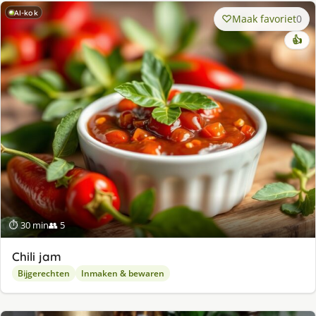
AI-kok
Maak favoriet
0
👍
⏱ 30 min
👥 5
Chili jam
Bijgerechten
Inmaken & bewaren