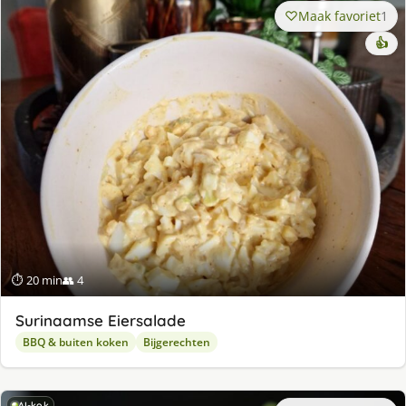
Maak favoriet
1
👍
⏱ 20 min
👥 4
Surinaamse Eiersalade
BBQ & buiten koken
Bijgerechten
AI-kok