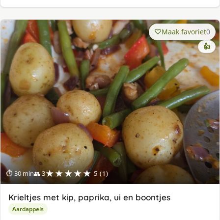
Maak favoriet
0
👍
★★★★★
⏱ 30 min
👥 3
5 (1)
Krieltjes met kip, paprika, ui en boontjes
Aardappels