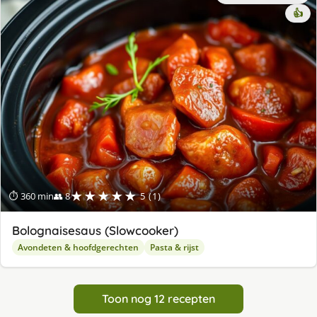
👍
★★★★★
⏱ 360 min
👥 8
5 (1)
Bolognaisesaus (Slowcooker)
Avondeten & hoofdgerechten
Pasta & rijst
Toon nog 12 recepten