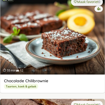
Maak favoriet
0
👍
⏱ 55 min
👥 12
Chocolade Chilibrownie
Taarten, koek & gebak
Maak favoriet
0