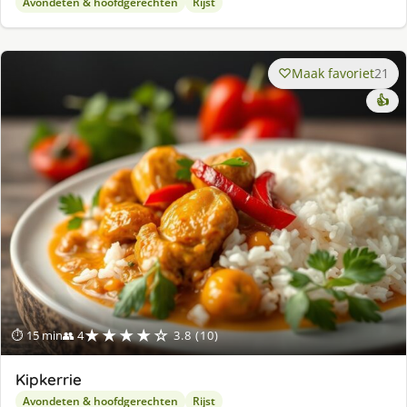
Avondeten & hoofdgerechten
Rijst
Maak favoriet
21
👍
★★★★☆
⏱ 15 min
👥 4
3.8 (10)
Kipkerrie
Avondeten & hoofdgerechten
Rijst