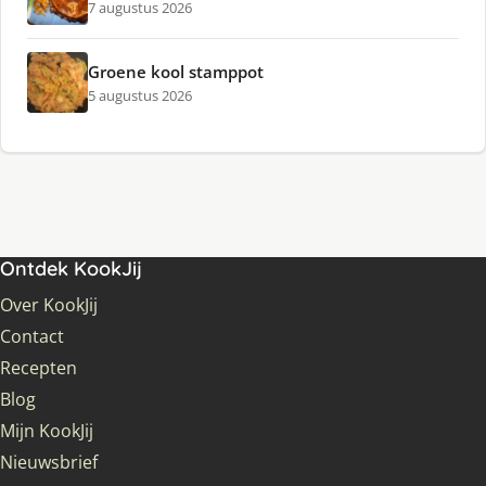
7 augustus 2026
Groene kool stamppot
5 augustus 2026
Ontdek KookJij
Over KookJij
Contact
Recepten
Blog
Mijn KookJij
Nieuwsbrief