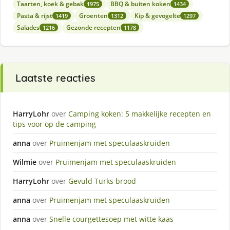
Taarten, koek & gebak
BBQ & buiten koken
1975
1434
Pasta & rijst
Groenten
Kip & gevogelte
1419
1312
1297
Salades
Gezonde recepten
1216
1178
Laatste reacties
HarryLohr
over
Camping koken: 5 makkelijke recepten en
tips voor op de camping
anna
over
Pruimenjam met speculaaskruiden
Wilmie
over
Pruimenjam met speculaaskruiden
HarryLohr
over
Gevuld Turks brood
anna
over
Pruimenjam met speculaaskruiden
anna
over
Snelle courgettesoep met witte kaas