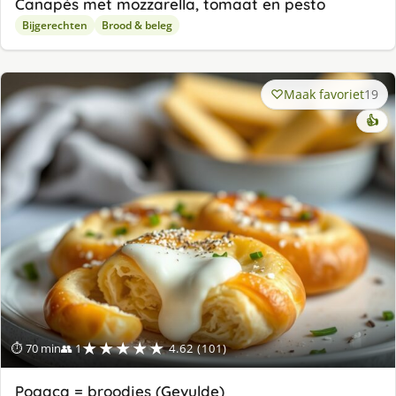
Canapés met mozzarella, tomaat en pesto
Bijgerechten
Brood & beleg
Maak favoriet
19
👍
★★★★★
⏱ 70 min
👥 1
4.62 (101)
Pogaça = broodjes (Gevulde)