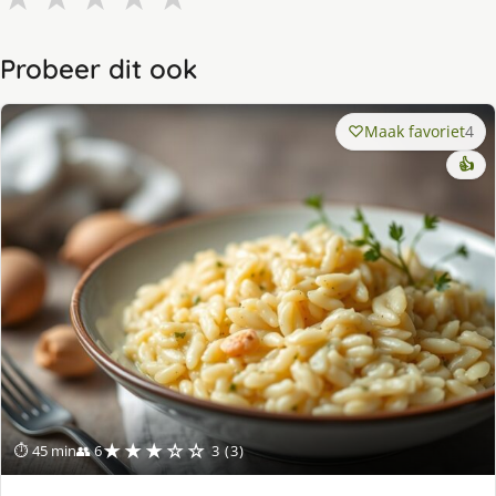
Probeer dit ook
Maak favoriet
4
👍
★★★☆☆
⏱ 45 min
👥 6
3 (3)