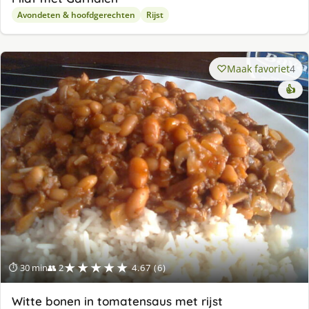
Avondeten & hoofdgerechten
Rijst
Maak favoriet
4
👍
★★★★★
⏱ 30 min
👥 2
4.67 (6)
Witte bonen in tomatensaus met rijst