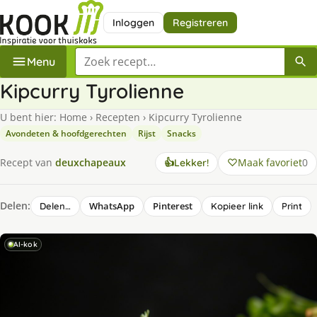
Inloggen
Registreren
Zoek een recept
Menu
Kipcurry Tyrolienne
U bent hier:
Home
›
Recepten
›
Kipcurry Tyrolienne
Avondeten & hoofdgerechten
Rijst
Snacks
Maak favoriet
0
Recept van
deuxchapeaux
👍
Lekker!
Delen:
WhatsApp
Pinterest
Delen…
Kopieer link
Print
AI-kok