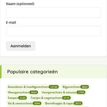
Naam (optioneel)
E-mail
Aanmelden
Populaire categorieën
Avondeten & hoofdgerechten
Bijgerechten
12144
3824
Vleesgerechten
Voorgerechten & amuses
3024
2759
Soepen
Toetjes & nagerechten
2120
2115
Vis & zeevruchten
Borrelhapjes & tapas
2094
2015