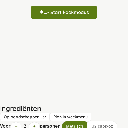
👩‍🍳 Start kookmodus
Ingrediënten
Op boodschappenlijst
Plan in weekmenu
−
+
Voor
2
personen
Metrisch
US cups/oz