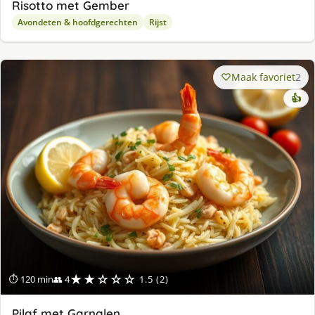
Risotto met Gember
Avondeten & hoofdgerechten
Rijst
Maak favoriet
2
👍
★★☆☆☆
⏱ 120 min
👥 4
1.5 (2)
Pilaf met Garnalen