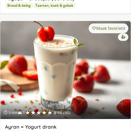
Brood & beleg
Taarten, koek & gebak
Maak favoriet
4
👍
★★★★★
⏱ 5 min
👥 1
4.64 (90)
Ayran = Yogurt drank