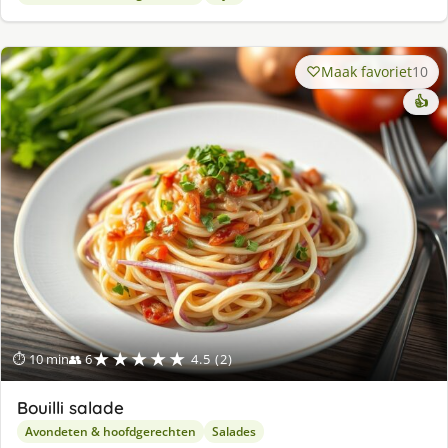
Maak favoriet
10
👍
★★★★★
⏱ 10 min
👥 6
4.5 (2)
Bouilli salade
Avondeten & hoofdgerechten
Salades