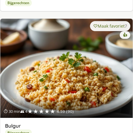
Bijgerechten
Maak favoriet
7
👍
★★★★★
⏱ 30 min
👥 4
4.59 (90)
Bulgur
Bijgerechten