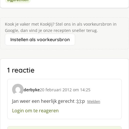
Kook je vaker met KookJij? Stel ons in als voorkeursbron in
Google, dan vind je onze recepten sneller terug.
Instellen als voorkeursbron
1 reactie
derbyke
20 februari 2012 om 14:25
s
c
Jan weer een heerlijk gerecht :);):p
Melden
h
Login om te reageren
r
e
e
f