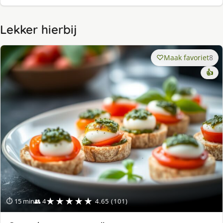
Lekker hierbij
Maak favoriet
8
👍
★★★★★
⏱ 15 min
👥 4
4.65 (101)