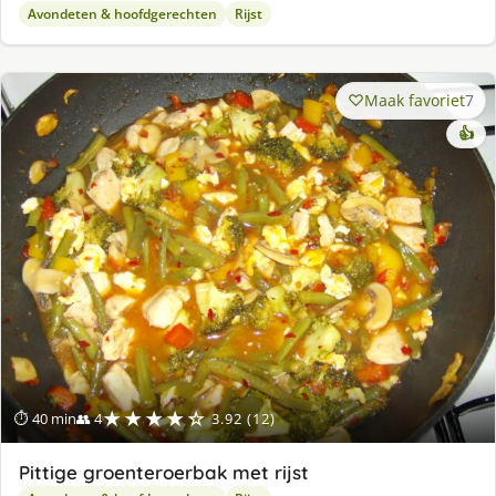
Avondeten & hoofdgerechten
Rijst
Maak favoriet
7
👍
★★★★☆
⏱ 40 min
👥 4
3.92 (12)
Pittige groenteroerbak met rijst