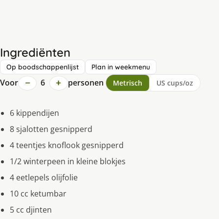
Ingrediënten
Op boodschappenlijst
Plan in weekmenu
−
+
Voor
6
personen
Metrisch
US cups/oz
6 kippendijen
8 sjalotten gesnipperd
4 teentjes knoflook gesnipperd
1/2 winterpeen in kleine blokjes
4 eetlepels olijfolie
10 cc ketumbar
5 cc djinten