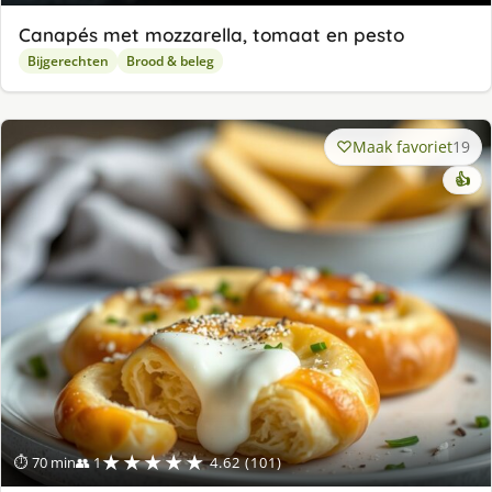
Canapés met mozzarella, tomaat en pesto
Bijgerechten
Brood & beleg
Maak favoriet
19
👍
★★★★★
⏱ 70 min
👥 1
4.62 (101)