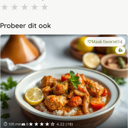
★
★
★
★
★
Probeer dit ook
Maak favoriet
14
👍
★★★★☆
⏱ 105 min
👥 6
4.22 (18)