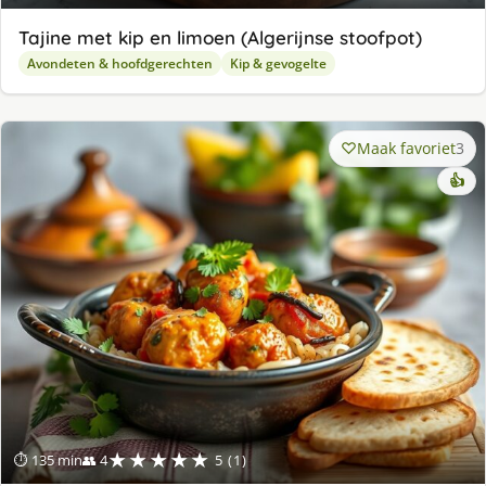
Tajine met kip en limoen (Algerijnse stoofpot)
Avondeten & hoofdgerechten
Kip & gevogelte
Maak favoriet
3
👍
★★★★★
⏱ 135 min
👥 4
5 (1)