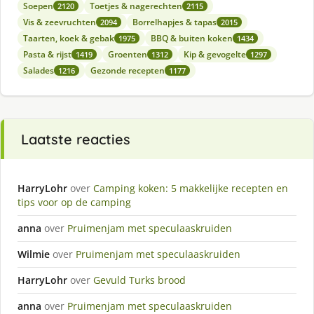
Soepen
Toetjes & nagerechten
2120
2115
Vis & zeevruchten
Borrelhapjes & tapas
2094
2015
Taarten, koek & gebak
BBQ & buiten koken
1975
1434
Pasta & rijst
Groenten
Kip & gevogelte
1419
1312
1297
Salades
Gezonde recepten
1216
1177
Laatste reacties
HarryLohr
over
Camping koken: 5 makkelijke recepten en
tips voor op de camping
anna
over
Pruimenjam met speculaaskruiden
Wilmie
over
Pruimenjam met speculaaskruiden
HarryLohr
over
Gevuld Turks brood
anna
over
Pruimenjam met speculaaskruiden