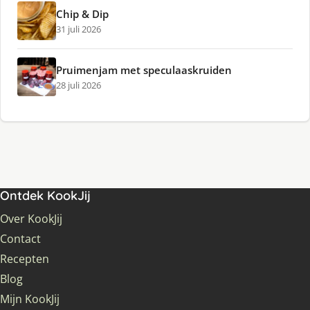
Chip & Dip
31 juli 2026
Pruimenjam met speculaaskruiden
28 juli 2026
Ontdek KookJij
Over KookJij
Contact
Recepten
Blog
Mijn KookJij