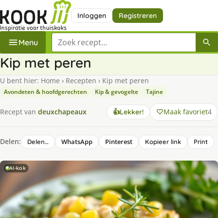
Inloggen
Registreren
Zoek een recept
Menu
Kip met peren
U bent hier:
Home
›
Recepten
›
Kip met peren
Avondeten & hoofdgerechten
Kip & gevogelte
Tajine
Maak favoriet
4
Recept van
deuxchapeaux
👍
Lekker!
Delen:
WhatsApp
Pinterest
Delen…
Kopieer link
Print
AI-kok