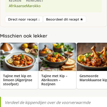
KEUKEN
HERKOMST
Afrikaanse
Marokko
Direct naar recept ↓
Beoordeel dit recept ★
Misschien ook lekker
Tajine met kip en
Tajine met Kip –
Gesmoorde
limoen (Algerijnse
Abrikozen –
Marokkaanse ki
stoofpot)
Rozijnen
Verdeel de kippendijen over de voorverwarmde