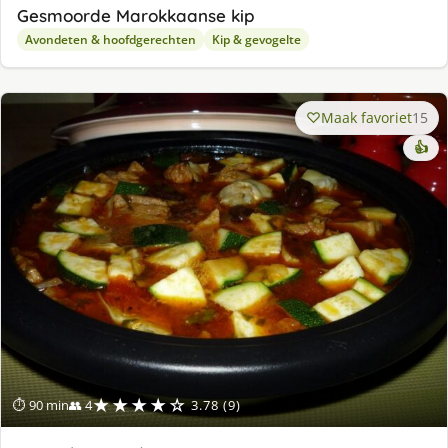
Gesmoorde Marokkaanse kip
Avondeten & hoofdgerechten
Kip & gevogelte
Maak favoriet
15
👍
★★★★☆
⏱ 90 min
👥 4
3.78 (9)