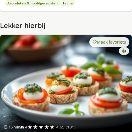
Avondeten & hoofdgerechten
Tajine
Lekker hierbij
Maak favoriet
8
👍
★★★★★
⏱ 15 min
👥 4
4.65 (101)