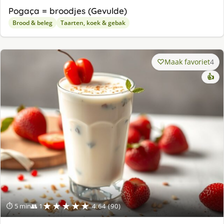
Pogaça = broodjes (Gevulde)
Brood & beleg
Taarten, koek & gebak
Maak favoriet
4
👍
★★★★★
⏱ 5 min
👥 1
4.64 (90)