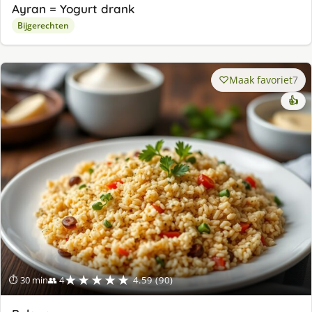
Ayran = Yogurt drank
Bijgerechten
Maak favoriet
7
👍
★★★★★
⏱ 30 min
👥 4
4.59 (90)