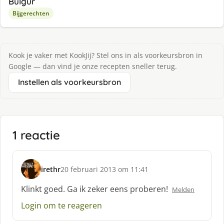
Bulgur
Bijgerechten
Kook je vaker met KookJij? Stel ons in als voorkeursbron in
Google — dan vind je onze recepten sneller terug.
Instellen als voorkeursbron
1 reactie
irethr
20 februari 2013 om 11:41
s
c
Klinkt goed. Ga ik zeker eens proberen!
Melden
h
Login om te reageren
r
e