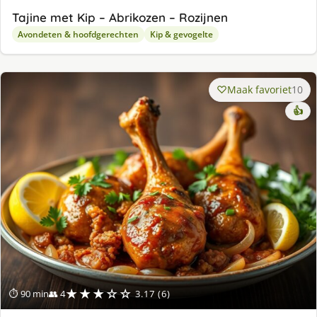
Tajine met Kip – Abrikozen – Rozijnen
Avondeten & hoofdgerechten
Kip & gevogelte
Maak favoriet
10
👍
★★★☆☆
⏱ 90 min
👥 4
3.17 (6)