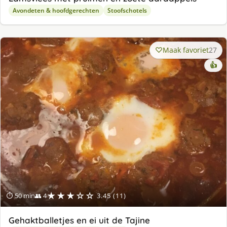
Avondeten & hoofdgerechten
Stoofschotels
Maak favoriet
27
👍
★★★☆☆
⏱ 50 min
👥 4
3.45 (11)
Gehaktballetjes en ei uit de Tajine