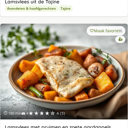
Lamsvlees uit de Tajine
Avondeten & hoofdgerechten
Tajine
Maak favoriet
6
👍
★★★★☆
⏱ 180 min
👥 4
4 (5)
Lamsvlees met pruimen en zoete aardappels