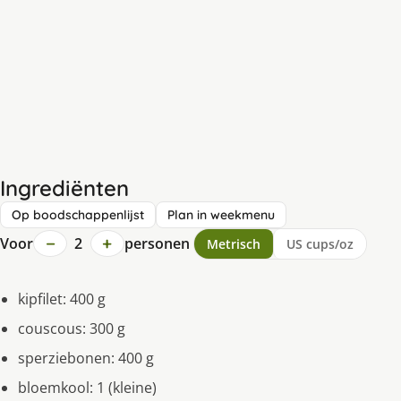
Ingrediënten
Op boodschappenlijst
Plan in weekmenu
−
+
Voor
2
personen
Metrisch
US cups/oz
kipfilet: 400 g
couscous: 300 g
sperziebonen: 400 g
bloemkool: 1 (kleine)