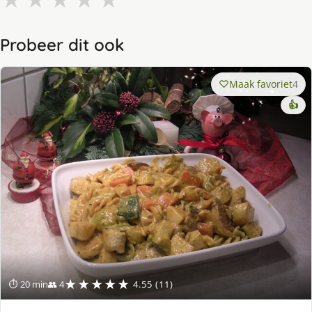
Probeer dit ook
Maak favoriet
4
👍
★★★★★
⏱ 20 min
👥 4
4.55 (11)