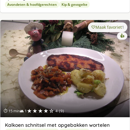
Avondeten & hoofdgerechten
Kip & gevogelte
Maak favoriet
1
👍
★★★★☆
⏱ 15 min
👥 1
4 (9)
Kalkoen schnitsel met opgebakken wortelen