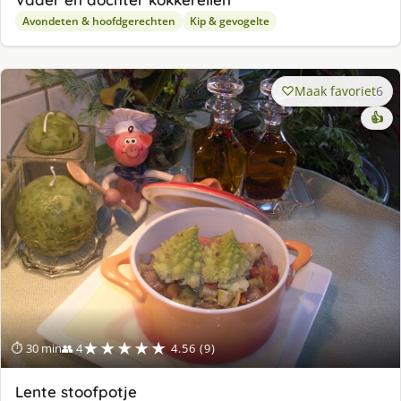
Avondeten & hoofdgerechten
Kip & gevogelte
Maak favoriet
6
👍
★★★★★
⏱ 30 min
👥 4
4.56 (9)
Lente stoofpotje