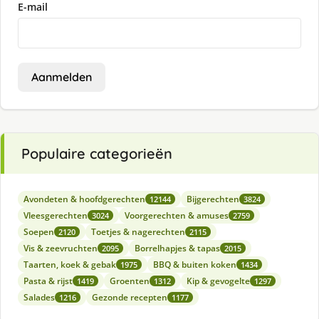
E-mail
Aanmelden
Populaire categorieën
Avondeten & hoofdgerechten
Bijgerechten
12144
3824
Vleesgerechten
Voorgerechten & amuses
3024
2759
Soepen
Toetjes & nagerechten
2120
2115
Vis & zeevruchten
Borrelhapjes & tapas
2095
2015
Taarten, koek & gebak
BBQ & buiten koken
1975
1434
Pasta & rijst
Groenten
Kip & gevogelte
1419
1312
1297
Salades
Gezonde recepten
1216
1177