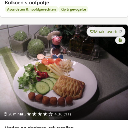
Kalkoen stoofpotje
Avondeten & hoofdgerechten
Kip & gevogelte
Maak favoriet
2
👍
★★★★☆
⏱ 20 min
👥 3
4.36 (11)
Vader en dochter kokkerellen