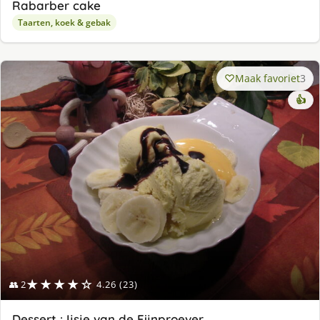
Rabarber cake
Taarten, koek & gebak
Maak favoriet
3
👍
★★★★☆
👥 2
4.26 (23)
Dessert : Ijsje van de Fijnproever