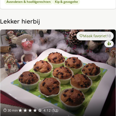
Avondeten & hoofdgerechten
Kip & gevogelte
Lekker hierbij
Maak favoriet
10
👍
★★★★☆
⏱ 30 min
4.12 (52)