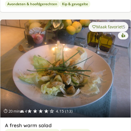
Avondeten & hoofdgerechten
Kip & gevogelte
Maak favoriet
5
👍
★★★★☆
⏱ 20 min
👥 4
4.15 (13)
A fresh warm salad