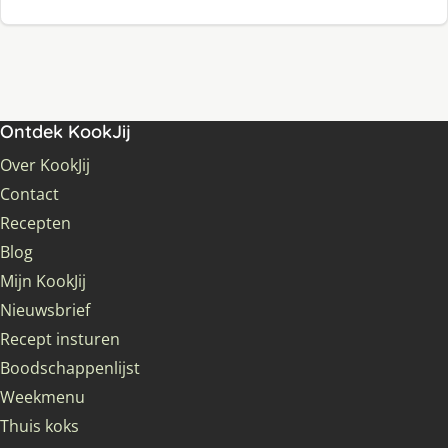
Ontdek KookJij
Over KookJij
Contact
Recepten
Blog
Mijn KookJij
Nieuwsbrief
Recept insturen
Boodschappenlijst
Weekmenu
Thuis koks