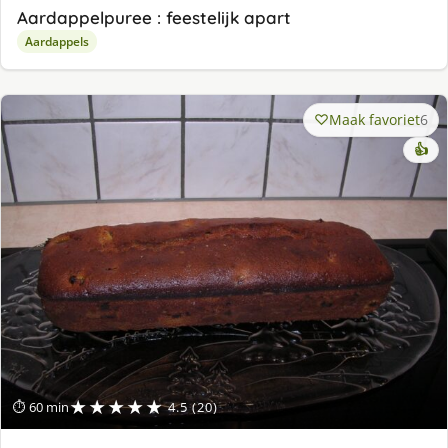
Aardappelpuree : feestelijk apart
Aardappels
Maak favoriet
6
👍
★★★★★
⏱ 60 min
4.5 (20)