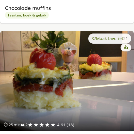
Chocolade muffins
Taarten, koek & gebak
Maak favoriet
21
👍
★★★★★
⏱ 25 min
👥 2
4.61 (18)