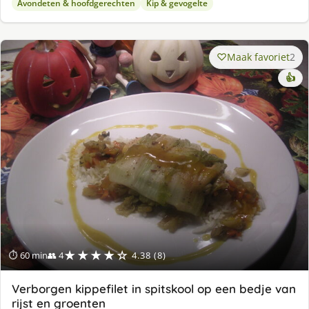
Avondeten & hoofdgerechten
Kip & gevogelte
Maak favoriet
2
👍
★★★★☆
⏱ 60 min
👥 4
4.38 (8)
Verborgen kippefilet in spitskool op een bedje van
rijst en groenten