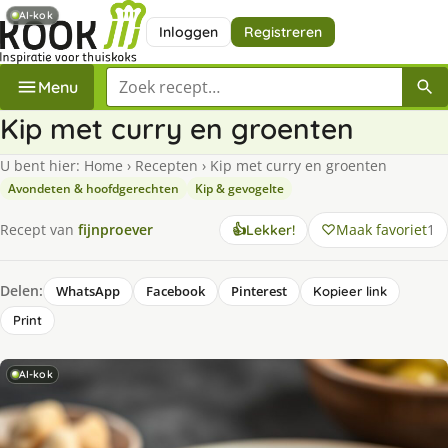
AI-kok
Inloggen
Registreren
Zoek een recept
Menu
Kip met curry en groenten
U bent hier:
Home
›
Recepten
›
Kip met curry en groenten
Avondeten & hoofdgerechten
Kip & gevogelte
Maak favoriet
1
Recept van
fijnproever
👍
Lekker!
Delen:
WhatsApp
Facebook
Pinterest
Kopieer link
Print
AI-kok