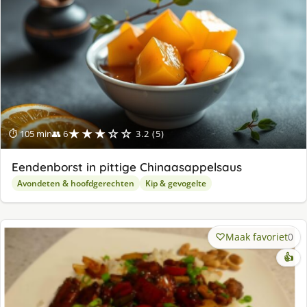
★★★☆☆
⏱ 105 min
👥 6
3.2 (5)
Eendenborst in pittige Chinaasappelsaus
Avondeten & hoofdgerechten
Kip & gevogelte
Maak favoriet
0
👍