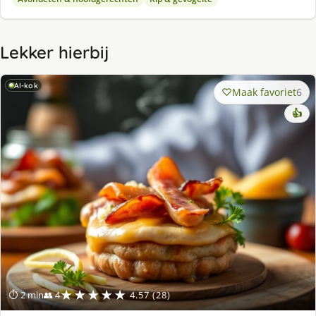
Lekker hierbij
AI-kok
Maak favoriet
6
👍
★★★★★
⏱ 2 min
👥 4
4.57 (28)