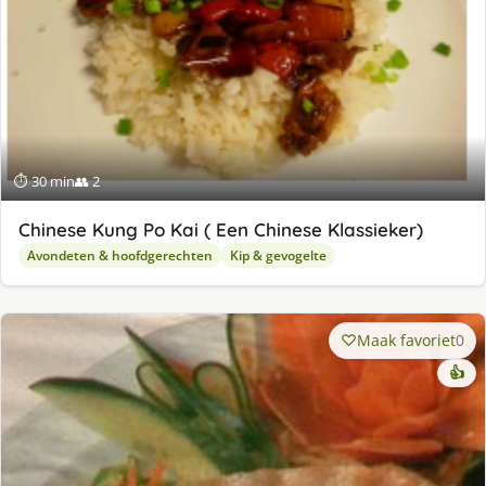
⏱ 30 min
👥 2
Chinese Kung Po Kai ( Een Chinese Klassieker)
Avondeten & hoofdgerechten
Kip & gevogelte
Maak favoriet
0
👍