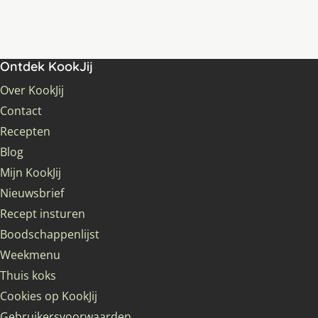
Ontdek KookJij
Over KookJij
Contact
Recepten
Blog
Mijn KookJij
Nieuwsbrief
Recept insturen
Boodschappenlijst
Weekmenu
Thuis koks
Cookies op KookJij
Gebruikersvoorwaarden