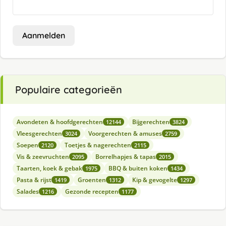
Aanmelden
Populaire categorieën
Avondeten & hoofdgerechten
Bijgerechten
12144
3824
Vleesgerechten
Voorgerechten & amuses
3024
2759
Soepen
Toetjes & nagerechten
2120
2115
Vis & zeevruchten
Borrelhapjes & tapas
2095
2015
Taarten, koek & gebak
BBQ & buiten koken
1975
1434
Pasta & rijst
Groenten
Kip & gevogelte
1419
1312
1297
Salades
Gezonde recepten
1216
1177