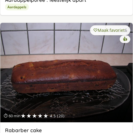
Aardappels
Maak favoriet
6
👍
★★★★★
⏱ 60 min
4.5 (20)
Rabarber cake