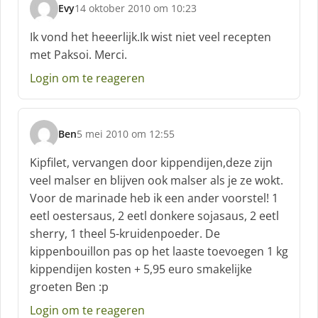
Evy
14 oktober 2010 om 10:23
s
c
Ik vond het heeerlijk.Ik wist niet veel recepten
h
met Paksoi. Merci.
r
e
Login om te reageren
e
f
:
Ben
5 mei 2010 om 12:55
s
c
Kipfilet, vervangen door kippendijen,deze zijn
h
veel malser en blijven ook malser als je ze wokt.
r
Voor de marinade heb ik een ander voorstel! 1
e
eetl oestersaus, 2 eetl donkere sojasaus, 2 eetl
e
f
sherry, 1 theel 5-kruidenpoeder. De
:
kippenbouillon pas op het laaste toevoegen 1 kg
kippendijen kosten + 5,95 euro smakelijke
groeten Ben :p
Login om te reageren