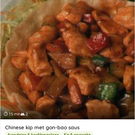
⏱ 15 min
👥 2
Chinese kip met gon-bao saus
Avondeten & hoofdgerechten
Kip & gevogelte