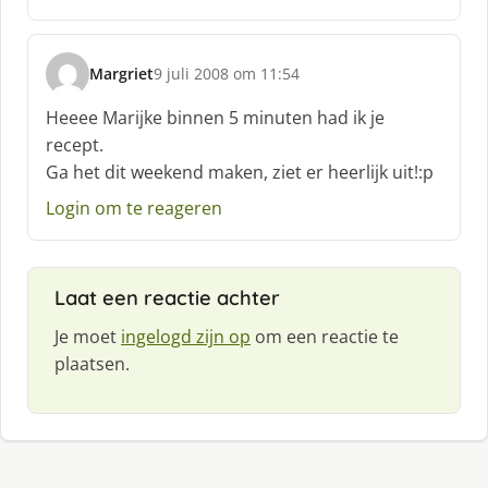
Margriet
9 juli 2008 om 11:54
s
c
Heeee Marijke binnen 5 minuten had ik je
h
recept.
r
Ga het dit weekend maken, ziet er heerlijk uit!:p
e
e
Login om te reageren
f
:
Laat een reactie achter
Je moet
ingelogd zijn op
om een reactie te
plaatsen.