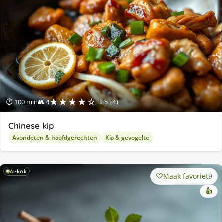
★★★★☆
⏱ 100 min
👥 4
3.5 (4)
Chinese kip
Avondeten & hoofdgerechten
Kip & gevogelte
AI-kok
Maak favoriet
9
👍