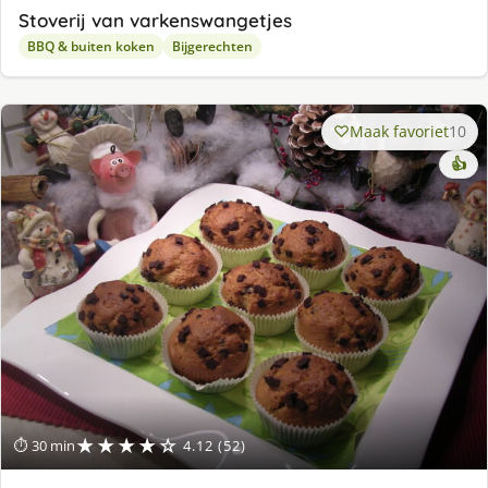
Stoverij van varkenswangetjes
BBQ & buiten koken
Bijgerechten
Maak favoriet
10
👍
★★★★☆
⏱ 30 min
4.12 (52)