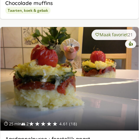
Chocolade muffins
Taarten, koek & gebak
Maak favoriet
21
👍
★★★★★
⏱ 25 min
👥 2
4.61 (18)
Aardappelpuree : feestelijk apart