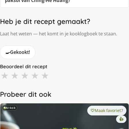
paksoi van Ching-He Huang?
Heb je dit recept gemaakt?
Laat het weten — het komt in je kooklogboek te staan.
🍳
Gekookt!
Beoordeel dit recept
★
★
★
★
★
Probeer dit ook
AI-kok
Maak favoriet
7
👍