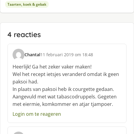
Taarten, koek & gebak
4 reacties
Chantal
11 februari 2019 om 18:48
s
c
Heerlijk! Ga het zeker vaker maken!
h
Wel het recept ietsjes veranderd omdat ik geen
r
paksoi had.
e
In plaats van paksoi heb ik courgette gedaan.
e
f
Aangevuld met wat tabascodruppels. Gegeten
:
met eiermie, komkommer en atjar tjampoer.
Login om te reageren