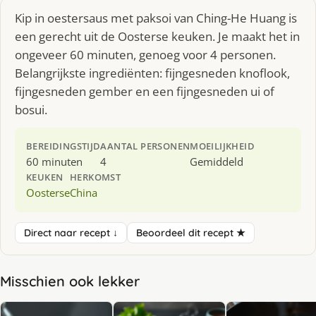
Kip in oestersaus met paksoi van Ching-He Huang is
een gerecht uit de Oosterse keuken. Je maakt het in
ongeveer 60 minuten, genoeg voor 4 personen.
Belangrijkste ingrediënten: fijngesneden knoflook,
fijngesneden gember en een fijngesneden ui of
bosui.
BEREIDINGSTIJD
AANTAL PERSONEN
MOEILIJKHEID
60 minuten
4
Gemiddeld
KEUKEN
HERKOMST
Oosterse
China
Direct naar recept ↓
Beoordeel dit recept ★
Misschien ook lekker