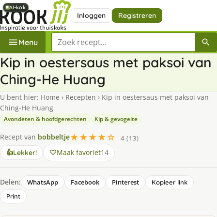
AI-kok
AI-kok
AI-kok
AI-kok
AI-kok
Inloggen
Registreren
Zoek een recept
Menu
Kip in oestersaus met paksoi van
Ching-He Huang
U bent hier:
Home
›
Recepten
›
Kip in oestersaus met paksoi van
Ching-He Huang
Avondeten & hoofdgerechten
Kip & gevogelte
★★★★☆
Recept van
bobbeltje
4 (13)
Maak favoriet
14
👍
Lekker!
Delen:
WhatsApp
Facebook
Pinterest
Kopieer link
Print