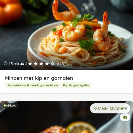
★★★★☆
⏱ 15 min
👥 4
4 (3)
Mihoen met kip en garnalen
Avondeten & hoofdgerechten
Kip & gevogelte
AI-kok
Maak favoriet
9
👍