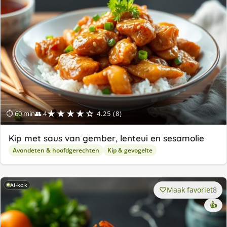
★★★★☆
⏱ 60 min
👥 4
4.25 (8)
Kip met saus van gember, lenteui en sesamolie
Avondeten & hoofdgerechten
Kip & gevogelte
AI-kok
Maak favoriet
8
👍