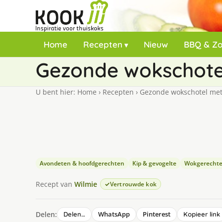
Home
Recepten
Nieuw
BBQ & Z
Gezonde wokschotel
U bent hier:
Home
›
Recepten
›
Gezonde wokschotel met 
Avondeten & hoofdgerechten
Kip & gevogelte
Wokgerecht
Recept van
Wilmie
Vertrouwde kok
Delen:
WhatsApp
Pinterest
Delen…
Kopieer link