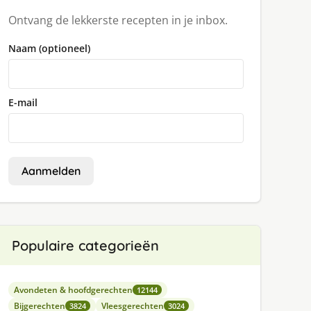
Ontvang de lekkerste recepten in je inbox.
Naam (optioneel)
E-mail
Aanmelden
Populaire categorieën
Avondeten & hoofdgerechten
12144
Bijgerechten
Vleesgerechten
3824
3024