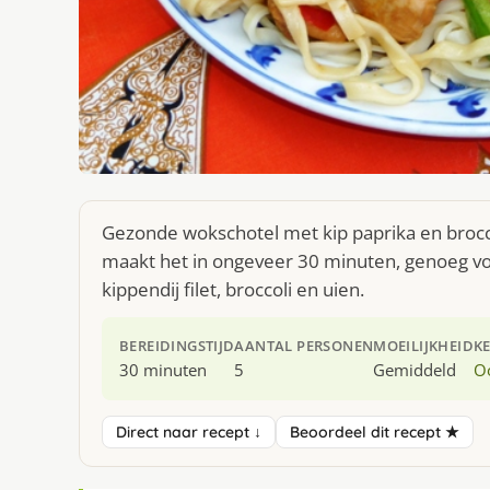
Gezonde wokschotel met kip paprika en brocco
maakt het in ongeveer 30 minuten, genoeg voo
kippendij filet, broccoli en uien.
BEREIDINGSTIJD
AANTAL PERSONEN
MOEILIJKHEID
K
30 minuten
5
Gemiddeld
O
Direct naar recept ↓
Beoordeel dit recept ★