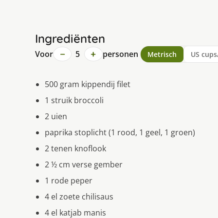
Ingrediënten
−
+
Voor
5
personen
Metrisch
US cups
500 gram kippendij filet
1 struik broccoli
2 uien
paprika stoplicht (1 rood, 1 geel, 1 groen)
2 tenen knoflook
2 ½ cm verse gember
1 rode peper
4 el zoete chilisaus
4 el katjab manis