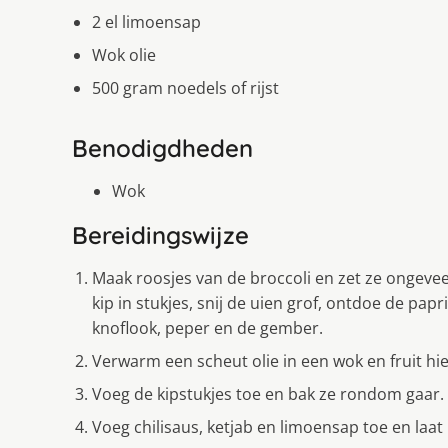
2 el limoensap
Wok olie
500 gram noedels of rijst
Benodigdheden
Wok
Bereidingswijze
Maak roosjes van de broccoli en zet ze ongevee
kip in stukjes, snij de uien grof, ontdoe de papr
knoflook, peper en de gember.
Verwarm een scheut olie in een wok en fruit hi
Voeg de kipstukjes toe en bak ze rondom gaar.
Voeg chilisaus, ketjab en limoensap toe en laa