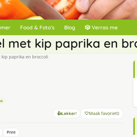
omer
Food & Foto’s
Blog
🎲 Verras me
 met kip paprika en br
kip paprika en broccoli
en
Maak favoriet
0
👍
Lekker!
Print