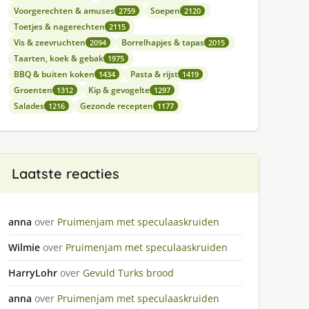
Voorgerechten & amuses
Soepen
2759
2120
Toetjes & nagerechten
2115
Vis & zeevruchten
Borrelhapjes & tapas
2094
2015
Taarten, koek & gebak
1975
BBQ & buiten koken
Pasta & rijst
1434
1419
Groenten
Kip & gevogelte
1312
1297
Salades
Gezonde recepten
1216
1177
Laatste reacties
anna
over
Pruimenjam met speculaaskruiden
Wilmie
over
Pruimenjam met speculaaskruiden
HarryLohr
over
Gevuld Turks brood
anna
over
Pruimenjam met speculaaskruiden