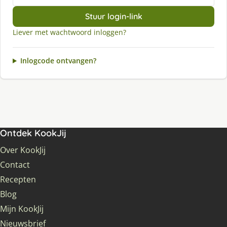
Stuur login-link
Liever met wachtwoord inloggen?
Inlogcode ontvangen?
Ontdek KookJij
Over KookJij
Contact
Recepten
Blog
Mijn KookJij
Nieuwsbrief