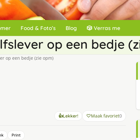
omer
Food & Foto’s
Blog
🎲 Verras me
lfslever op een bedje (
ver op een bedje (zie opm)
Maak favoriet
0
👍
Lekker!
nk
Print