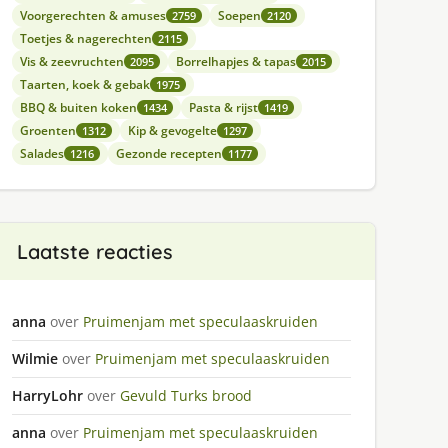
Voorgerechten & amuses
Soepen
2759
2120
Toetjes & nagerechten
2115
Vis & zeevruchten
Borrelhapjes & tapas
2095
2015
Taarten, koek & gebak
1975
BBQ & buiten koken
Pasta & rijst
1434
1419
Groenten
Kip & gevogelte
1312
1297
Salades
Gezonde recepten
1216
1177
Laatste reacties
anna
over
Pruimenjam met speculaaskruiden
Wilmie
over
Pruimenjam met speculaaskruiden
HarryLohr
over
Gevuld Turks brood
anna
over
Pruimenjam met speculaaskruiden