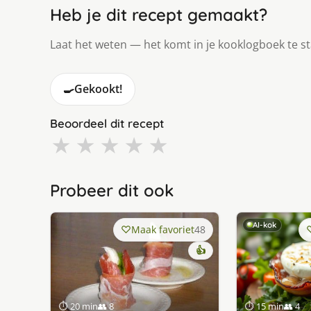
Heb je dit recept gemaakt?
Laat het weten — het komt in je kooklogboek te s
🍳
Gekookt!
Beoordeel dit recept
★
★
★
★
★
Probeer dit ook
AI-kok
Maak favoriet
48
👍
⏱ 20 min
👥 8
⏱ 15 min
👥 4