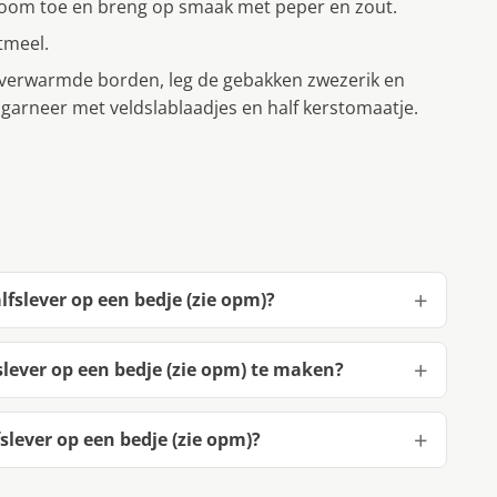
room toe en breng op smaak met peper en zout.
tmeel.
rverwarmde borden, leg de gebakken zwezerik en
garneer met veldslablaadjes en half kerstomaatje.
lfslever op een bedje (zie opm)?
lever op een bedje (zie opm) te maken?
lever op een bedje (zie opm)?