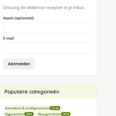
Ontvang de lekkerste recepten in je inbox.
Naam (optioneel)
E-mail
Aanmelden
Populaire categorieën
Avondeten & hoofdgerechten
12144
Bijgerechten
Vleesgerechten
3824
3024