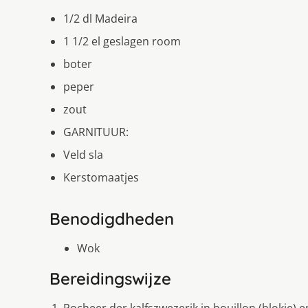
1/2 dl Madeira
1 1/2 el geslagen room
boter
peper
zout
GARNITUUR:
Veld sla
Kerstomaatjes
Benodigdheden
Wok
Bereidingswijze
Pocheer der kalfszwezerik in bouillon (blokje) e