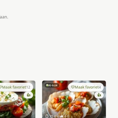
taan.
AI-kok
Maak favoriet
12
Maak favoriet
4
👍
👍
⏱ 25 min
👥 4