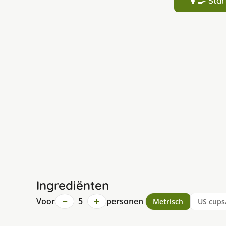
👩‍🍳 St
Ingrediënten
−
+
Voor
5
personen
Metrisch
US cups