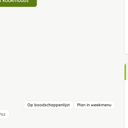
art kookmodus
Op boodschappenlijst
Plan in weekmenu
/oz