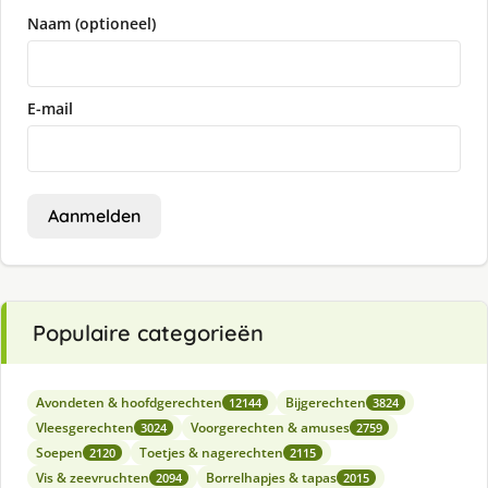
Naam (optioneel)
E-mail
Aanmelden
Populaire categorieën
Avondeten & hoofdgerechten
Bijgerechten
12144
3824
Vleesgerechten
Voorgerechten & amuses
3024
2759
Soepen
Toetjes & nagerechten
2120
2115
Vis & zeevruchten
Borrelhapjes & tapas
2094
2015