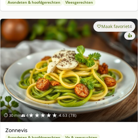
Avondeten & hoofdgerechten
Vleesgerechten
Maak favoriet
4
👍
★★★★★
⏱ 30 min
👥 4
4.63 (78)
Zonnevis
Avondeten & hoofdgerechten
Vis & zeevruchten