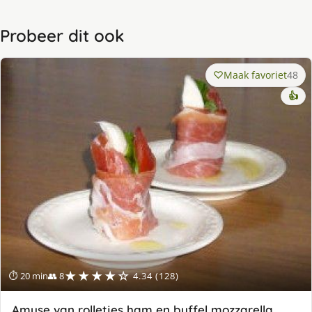
Probeer dit ook
Maak favoriet
48
👍
★★★★☆
⏱ 20 min
👥 8
4.34 (128)
Amuse van rolletjes ham en buffel mozzarella