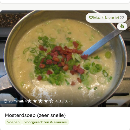
Maak favoriet
22
👍
★★★★☆
⏱ 20 min
👥 4
4.33 (6)
Mosterdsoep (zeer snelle)
Soepen
Voorgerechten & amuses