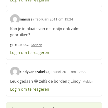
Login om te reageren
:
marissa
7 februari 2011 om 19:34
s
c
Kan je in plaats van de tonijn ook zalm
h
gebruiken?
r
e
gr marissa
Melden
e
f
Login om te reageren
:
cindyvanbrakel
30 januari 2011 om 17:58
s
c
Leuk gedaan 😀 zelfs de borden ;)Cindy
Melden
h
Login om te reageren
r
e
e
f