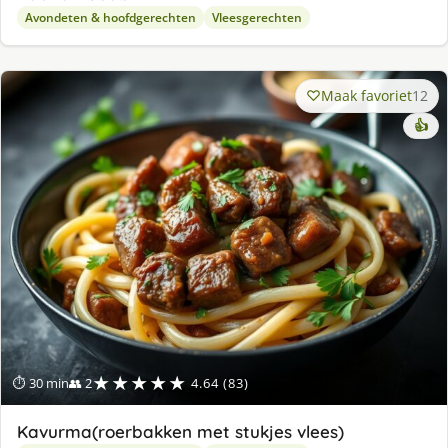
Avondeten & hoofdgerechten
Vleesgerechten
Maak favoriet
12
👍
★★★★★
⏱ 30 min
👥 2
4.64 (83)
Kavurma(roerbakken met stukjes vlees)