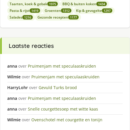
Taarten, koek & gebak
BBQ & buiten koken
1975
1434
Pasta & rijst
Groenten
Kip & gevogelte
1419
1312
1297
Salades
Gezonde recepten
1216
1177
Laatste reacties
anna
over
Pruimenjam met speculaaskruiden
Wilmie
over
Pruimenjam met speculaaskruiden
HarryLohr
over
Gevuld Turks brood
anna
over
Pruimenjam met speculaaskruiden
anna
over
Snelle courgettesoep met witte kaas
Wilmie
over
Ovenschotel met courgette en tonijn