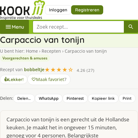
Inloggen
Registreren
Zoek een recept
Menu
Carpaccio van tonijn
U bent hier:
Home
›
Recepten
›
Carpaccio van tonijn
Voorgerechten & amuses
★★★★☆
Recept van
bobbeltje
4.26 (27)
Maak favoriet
7
👍
Lekker!
Delen:
WhatsApp
Pinterest
Delen…
Kopieer link
Print
Carpaccio van tonijn is een gerecht uit de Hollandse
keuken. Je maakt het in ongeveer 15 minuten,
genoeg voor 4 personen. Belangrijkste