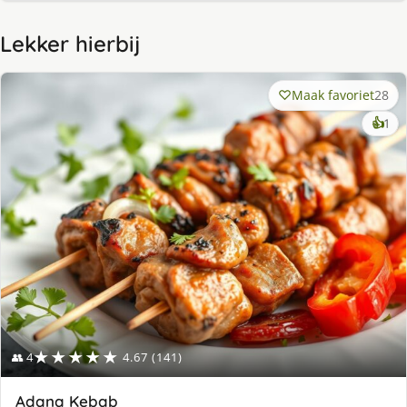
Lekker hierbij
Maak favoriet
28
ke
👍
1
lek
ge
★★★★★
👥 4
4.67 (141)
Adana Kebab