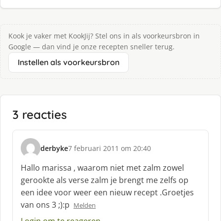
Kook je vaker met KookJij? Stel ons in als voorkeursbron in
Google — dan vind je onze recepten sneller terug.
Instellen als voorkeursbron
3 reacties
derbyke
7 februari 2011 om 20:40
s
c
Hallo marissa , waarom niet met zalm zowel
h
gerookte als verse zalm je brengt me zelfs op
r
een idee voor weer een nieuw recept .Groetjes
e
van ons 3 ;):p
e
Melden
f