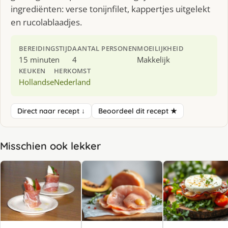
ingrediënten: verse tonijnfilet, kappertjes uitgelekt
en rucolablaadjes.
BEREIDINGSTIJD
AANTAL PERSONEN
MOEILIJKHEID
15 minuten
4
Makkelijk
KEUKEN
HERKOMST
Hollandse
Nederland
Direct naar recept ↓
Beoordeel dit recept ★
Misschien ook lekker