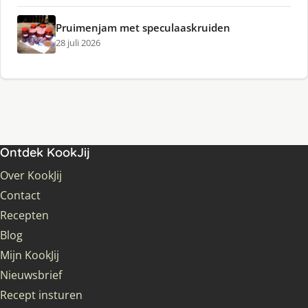
Pruimenjam met speculaaskruiden
28 juli 2026
Ontdek KookJij
Over KookJij
Contact
Recepten
Blog
Mijn KookJij
Nieuwsbrief
Recept insturen