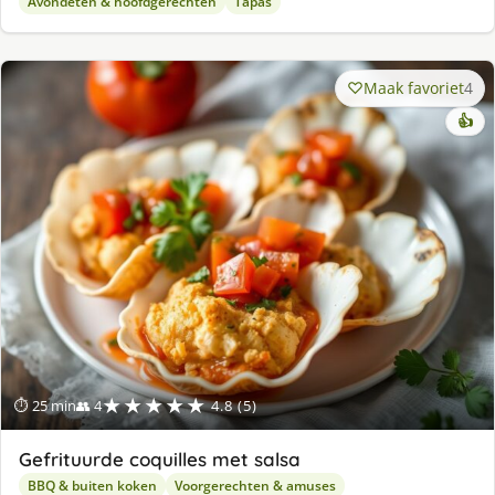
Avondeten & hoofdgerechten
Tapas
Maak favoriet
4
👍
★★★★★
⏱ 25 min
👥 4
4.8 (5)
Gefrituurde coquilles met salsa
BBQ & buiten koken
Voorgerechten & amuses