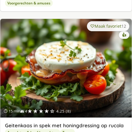
Voorgerechten & amuses
Maak favoriet
12
👍
★★★★☆
⏱ 15 min
👥 4
4.25 (8)
Geitenkaas in spek met honingdressing op rucola