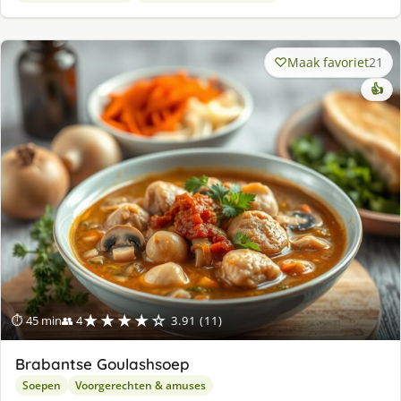
Maak favoriet
21
👍
★★★★☆
⏱ 45 min
👥 4
3.91 (11)
Brabantse Goulashsoep
Soepen
Voorgerechten & amuses