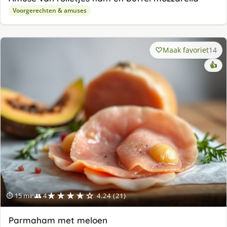
Voorgerechten & amuses
Maak favoriet
14
👍
★★★★☆
⏱ 15 min
👥 4
4.24 (21)
Parmaham met meloen