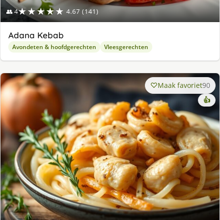
★★★★★
👥 4
4.67 (141)
Adana Kebab
Avondeten & hoofdgerechten
Vleesgerechten
Maak favoriet
90
👍