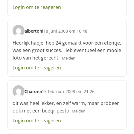
e
Login om te reageren
e
f
:
albertoni
18 juni 2008 om 10:48
s
c
Heerlijk hapje! heb 24 gemaakt voor een etentje,
h
was een groot succes. Heb eventueel een mooie
r
foto van het gerecht.
Melden
e
e
Login om te reageren
f
:
Charona
13 februari 2008 om 21:26
s
c
dit was heel lekker, en zelf warm, maar probeer
h
ook met een beetjr pesto
Melden
r
e
Login om te reageren
e
f