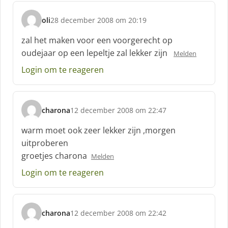
e
f
oli
28 december 2008 om 20:19
:
s
c
zal het maken voor een voorgerecht op
h
oudejaar op een lepeltje zal lekker zijn
Melden
r
e
Login om te reageren
e
f
:
charona
12 december 2008 om 22:47
s
c
warm moet ook zeer lekker zijn ,morgen
h
uitproberen
r
groetjes charona
Melden
e
e
Login om te reageren
f
:
charona
12 december 2008 om 22:42
s