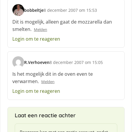
:
bobbeltje
8 december 2007 om 15:53
s
c
Dit is mogelijk, alleen gaat de mozzarella dan
h
smelten.
Melden
r
e
Login om te reageren
e
f
:
R.Verhoeven
8 december 2007 om 15:05
s
c
Is het mogelijk dit in de oven even te
h
verwarmen.
Melden
r
e
Login om te reageren
e
f
:
Laat een reactie achter