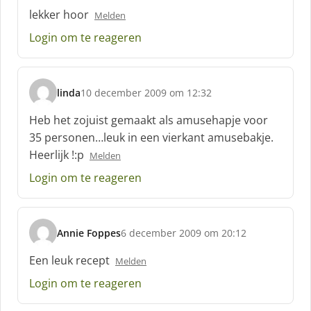
c
lekker hoor
Melden
h
Login om te reageren
r
e
e
f
linda
10 december 2009 om 12:32
:
s
c
Heb het zojuist gemaakt als amusehapje voor
h
35 personen…leuk in een vierkant amusebakje.
r
Heerlijk !:p
Melden
e
e
Login om te reageren
f
:
Annie Foppes
6 december 2009 om 20:12
s
c
Een leuk recept
Melden
h
Login om te reageren
r
e