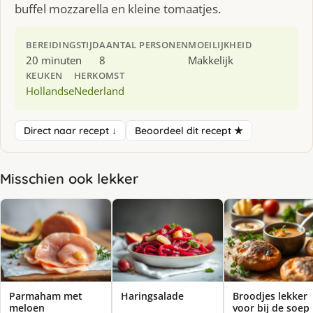
buffel mozzarella en kleine tomaatjes.
BEREIDINGSTIJD
AANTAL PERSONEN
MOEILIJKHEID
20 minuten
8
Makkelijk
KEUKEN
HERKOMST
Hollandse
Nederland
Direct naar recept ↓
Beoordeel dit recept ★
Misschien ook lekker
Parmaham met
Haringsalade
Broodjes lekker
meloen
voor bij de soep