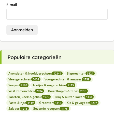
E-mail
Aanmelden
Populaire categorieën
Avondeten & hoofdgerechten
Bijgerechten
12144
3824
Vleesgerechten
Voorgerechten & amuses
3024
2759
Soepen
Toetjes & nagerechten
2120
2115
Vis & zeevruchten
Borrelhapjes & tapas
2094
2015
Taarten, koek & gebak
BBQ & buiten koken
1975
1434
Pasta & rijst
Groenten
Kip & gevogelte
1419
1312
1297
Salades
Gezonde recepten
1216
1178