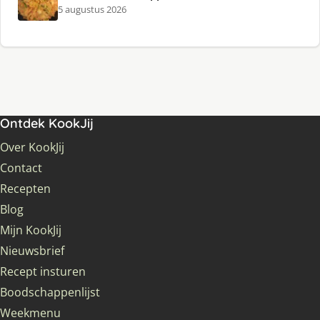
5 augustus 2026
Ontdek KookJij
Over KookJij
Contact
Recepten
Blog
Mijn KookJij
Nieuwsbrief
Recept insturen
Boodschappenlijst
Weekmenu