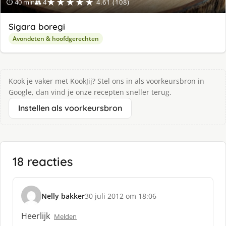
★★★★★
⏱ 40 min
👥 4
4.61 (108)
Sigara boregi
Avondeten & hoofdgerechten
Kook je vaker met KookJij? Stel ons in als voorkeursbron in
Google, dan vind je onze recepten sneller terug.
Instellen als voorkeursbron
18 reacties
Nelly bakker
30 juli 2012 om 18:06
s
c
Heerlijk
Melden
h