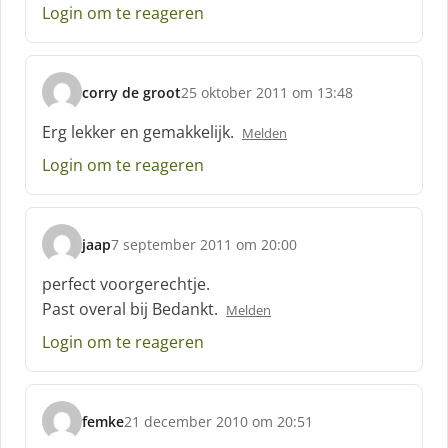
Login om te reageren
r
e
e
f
corry de groot
25 oktober 2011 om 13:48
:
s
c
Erg lekker en gemakkelijk.
Melden
h
Login om te reageren
r
e
e
f
jaap
7 september 2011 om 20:00
:
s
c
perfect voorgerechtje.
h
Past overal bij Bedankt.
Melden
r
e
Login om te reageren
e
f
:
femke
21 december 2010 om 20:51
s