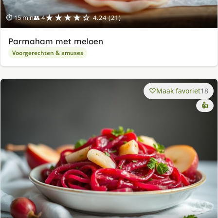
★★★★☆
⏱ 15 min
👥 4
4.24 (21)
Parmaham met meloen
Voorgerechten & amuses
Maak favoriet
18
👍