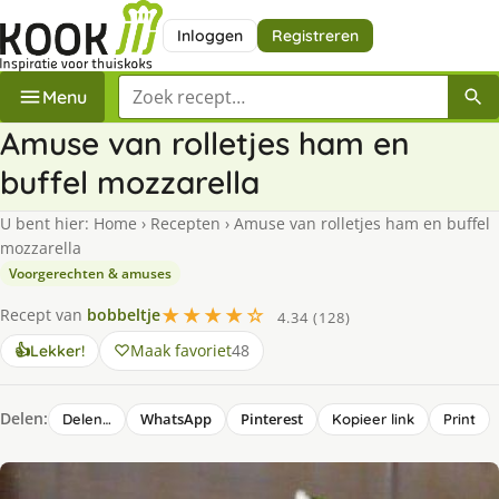
Inloggen
Registreren
Zoek een recept
Menu
Amuse van rolletjes ham en
buffel mozzarella
U bent hier:
Home
›
Recepten
›
Amuse van rolletjes ham en buffel
mozzarella
Voorgerechten & amuses
★★★★☆
Recept van
bobbeltje
4.34 (128)
Maak favoriet
48
👍
Lekker!
Delen:
WhatsApp
Pinterest
Delen…
Kopieer link
Print