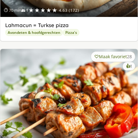
★★★★★
⏱ 70 min
👥 1
4.63 (172)
Lahmacun = Turkse pizza
Avondeten & hoofdgerechten
Pizza's
Maak favoriet
28
ke
👍
1
lek
ge