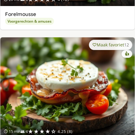
Forelmousse
Voorgerechten & amuses
Maak favoriet
12
👍
★★★★☆
⏱ 15 min
👥 4
4.25 (8)