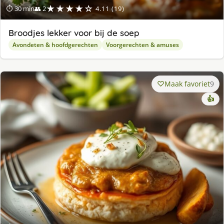
★★★★☆
⏱ 30 min
👥 2
4.11 (19)
Broodjes lekker voor bij de soep
Avondeten & hoofdgerechten
Voorgerechten & amuses
Maak favoriet
9
👍