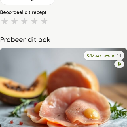
Beoordeel dit recept
★
★
★
★
★
Probeer dit ook
Maak favoriet
14
👍