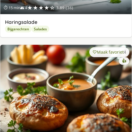
★★★★☆
⏱ 15 min
👥 4
3.89 (36)
Haringsalade
Bijgerechten
Salades
Maak favoriet
4
👍