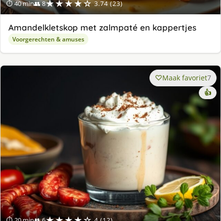
★★★★☆
⏱ 40 min
👥 8
3.74 (23)
Amandelkletskop met zalmpaté en kappertjes
Voorgerechten & amuses
Maak favoriet
7
👍
★★★★☆
⏱ 20 min
👥 6
4 (12)