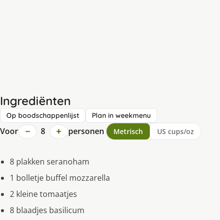
Ingrediënten
Op boodschappenlijst
Plan in weekmenu
−
+
Voor
8
personen
Metrisch
US cups/oz
8 plakken seranoham
1 bolletje buffel mozzarella
2 kleine tomaatjes
8 blaadjes basilicum