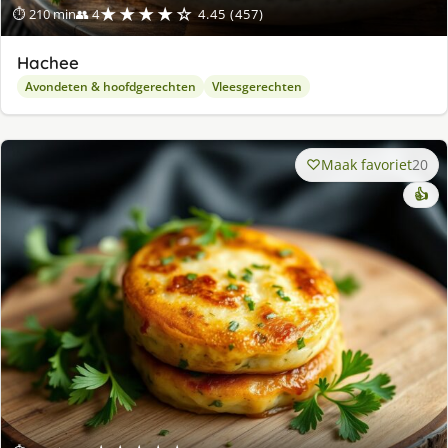
★★★★☆
⏱ 210 min
👥 4
4.45 (457)
Hachee
Avondeten & hoofdgerechten
Vleesgerechten
Maak favoriet
20
👍