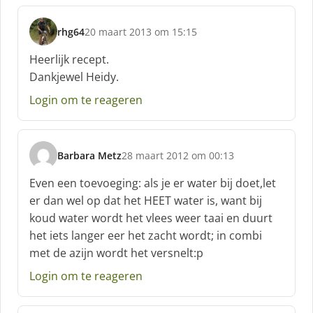
rhg64
20 maart 2013 om 15:15
s
c
Heerlijk recept.
h
Dankjewel Heidy.
r
e
Login om te reageren
e
f
:
Barbara Metz
28 maart 2012 om 00:13
s
c
Even een toevoeging: als je er water bij doet,let
h
er dan wel op dat het HEET water is, want bij
r
koud water wordt het vlees weer taai en duurt
e
het iets langer eer het zacht wordt; in combi
e
f
met de azijn wordt het versnelt:p
:
Login om te reageren