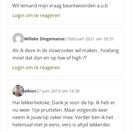
c
Wil iemand mijn vraag beantwoorden a.u.b
h
Login om te reageren
r
e
e
f
Willeke Dingemanse
2 februari 2021 om 20:31
:
s
c
Als ik deze in de slowcooker wil maken , hoelang
h
moet dat dan en op low of high ??
r
e
Login om te reageren
e
f
:
alkien
27 juni 2013 om 14:38
s
c
Hai lekkerbekske, Dank je voor de tip. Ik heb er
h
nu weer 1tje pruttelen. Maar volgende keer
r
neem ik jouw tip zeker mee. Verder ben ik het
e
helemaal met je eens, vers is altyd lekkerder.
e
f