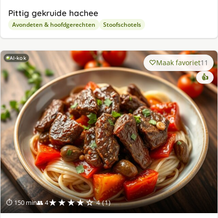
Pittig gekruide hachee
Avondeten & hoofdgerechten
Stoofschotels
AI-kok
Maak favoriet
11
👍
★★★★☆
⏱ 150 min
👥 4
4 (1)