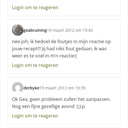
h
Login om te reageren
r
e
e
f
geabruining
19 maart 2012 om 19:43
:
s
c
nee joh; ik bedoel de foutjes in mijn reactie op
h
jouw recept!!! Jij had niks fout gedaan; ik was
r
weer es te snel in m’n reactie:(
e
e
Login om te reageren
f
:
derbyke
19 maart 2012 om 19:39
s
c
Ok Gea, geen probleem zullen het aanpassen.
h
Nog een fijne gezellige avond :);):p
r
e
Login om te reageren
e
f