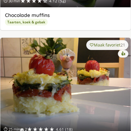
★★★★☆
⏱ 30 min
4.12 (52)
Chocolade muffins
Taarten, koek & gebak
Maak favoriet
21
👍
★★★★★
⏱ 25 min
👥 2
4.61 (18)