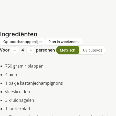
Ingrediënten
Op boodschappenlijst
Plan in weekmenu
−
+
Voor
4
personen
Metrisch
US cups/oz
750 gram riblappen
4 uien
1 bakje kastanjechampignons
vleeskruiden
3 kruidnagelen
1 laurierblad