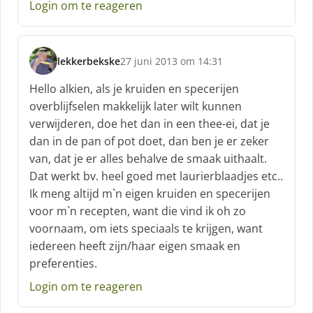
Login om te reageren
:
lekkerbekske
27 juni 2013 om 14:31
s
c
Hello alkien, als je kruiden en specerijen
h
overblijfselen makkelijk later wilt kunnen
r
verwijderen, doe het dan in een thee-ei, dat je
e
dan in de pan of pot doet, dan ben je er zeker
e
f
van, dat je er alles behalve de smaak uithaalt.
:
Dat werkt bv. heel goed met laurierblaadjes etc..
Ik meng altijd m`n eigen kruiden en specerijen
voor m`n recepten, want die vind ik oh zo
voornaam, om iets speciaals te krijgen, want
iedereen heeft zijn/haar eigen smaak en
preferenties.
Login om te reageren