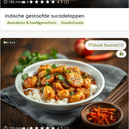
★★★★★
⏱ 180 min
👥 4
4.5 (2)
Indische gestoofde sucadelappen
Avondeten & hoofdgerechten
Stoofschotels
AI-kok
Maak favoriet
18
👍
★★★★★
⏱ 150 min
👥 4
4.5 (2)