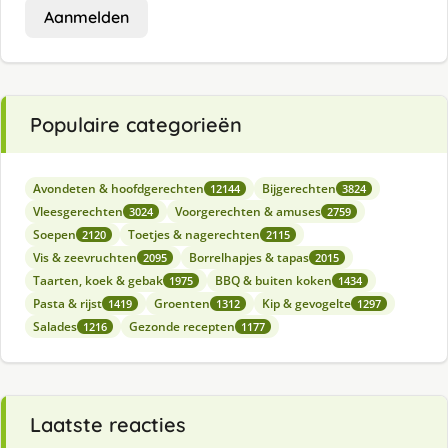
Aanmelden
Populaire categorieën
Avondeten & hoofdgerechten
Bijgerechten
12144
3824
Vleesgerechten
Voorgerechten & amuses
3024
2759
Soepen
Toetjes & nagerechten
2120
2115
Vis & zeevruchten
Borrelhapjes & tapas
2095
2015
Taarten, koek & gebak
BBQ & buiten koken
1975
1434
Pasta & rijst
Groenten
Kip & gevogelte
1419
1312
1297
Salades
Gezonde recepten
1216
1177
Laatste reacties