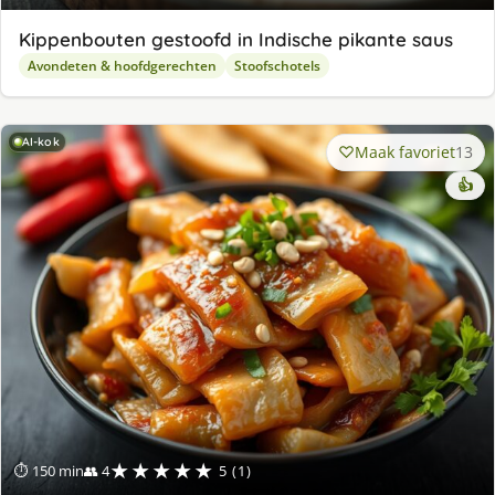
Kippenbouten gestoofd in Indische pikante saus
Avondeten & hoofdgerechten
Stoofschotels
AI-kok
Maak favoriet
13
👍
★★★★★
⏱ 150 min
👥 4
5 (1)