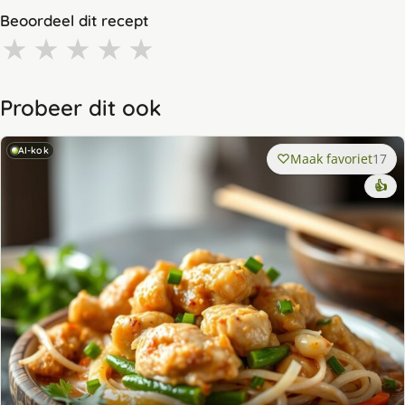
Beoordeel dit recept
★
★
★
★
★
Probeer dit ook
AI-kok
Maak favoriet
17
👍