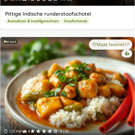
Pittige Indische runderstoofschotel
Avondeten & hoofdgerechten
Stoofschotels
AI-kok
Maak favoriet
17
👍
★★★★☆
⏱ 125 min
👥 4
4 (3)