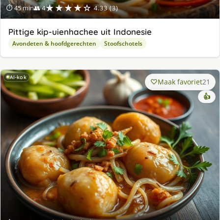
★★★★☆
⏱ 45 min
👥 4
4.33 (3)
Pittige kip-uienhachee uit Indonesie
Avondeten & hoofdgerechten
Stoofschotels
AI-kok
Maak favoriet
21
👍