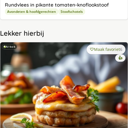
Rundvlees in pikante tomaten-knoflookstoof
Avondeten & hoofdgerechten
Stoofschotels
Lekker hierbij
AI-kok
Maak favoriet
6
👍