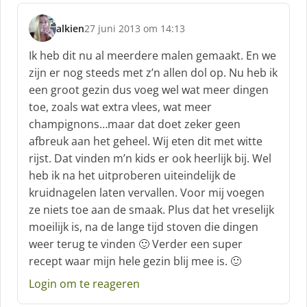
alkien
27 juni 2013 om 14:13
s
c
Ik heb dit nu al meerdere malen gemaakt. En we
h
zijn er nog steeds met z’n allen dol op. Nu heb ik
r
een groot gezin dus voeg wel wat meer dingen
e
toe, zoals wat extra vlees, wat meer
e
f
champignons…maar dat doet zeker geen
:
afbreuk aan het geheel. Wij eten dit met witte
rijst. Dat vinden m’n kids er ook heerlijk bij. Wel
heb ik na het uitproberen uiteindelijk de
kruidnagelen laten vervallen. Voor mij voegen
ze niets toe aan de smaak. Plus dat het vreselijk
moeilijk is, na de lange tijd stoven die dingen
weer terug te vinden 🙂 Verder een super
recept waar mijn hele gezin blij mee is. 🙂
Login om te reageren