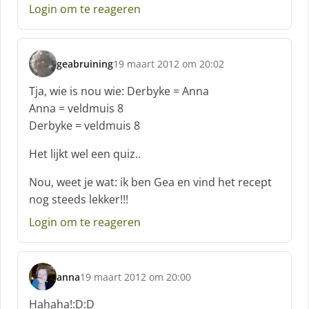
e
Login om te reageren
e
f
:
geabruining
19 maart 2012 om 20:02
s
c
Tja, wie is nou wie: Derbyke = Anna
h
Anna = veldmuis 8
r
Derbyke = veldmuis 8
e
e
Het lijkt wel een quiz..
f
:
Nou, weet je wat: ik ben Gea en vind het recept
nog steeds lekker!!!
Login om te reageren
anna
19 maart 2012 om 20:00
s
c
Hahaha!:D:D