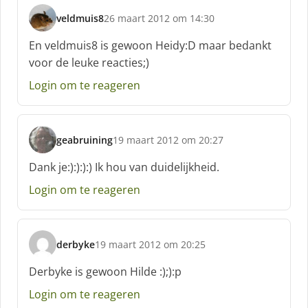
veldmuis8
26 maart 2012 om 14:30
s
c
En veldmuis8 is gewoon Heidy:D maar bedankt
h
voor de leuke reacties;)
r
e
Login om te reageren
e
f
:
geabruining
19 maart 2012 om 20:27
s
c
Dank je:):):):) Ik hou van duidelijkheid.
h
Login om te reageren
r
e
e
f
derbyke
19 maart 2012 om 20:25
:
s
c
Derbyke is gewoon Hilde :);):p
h
Login om te reageren
r