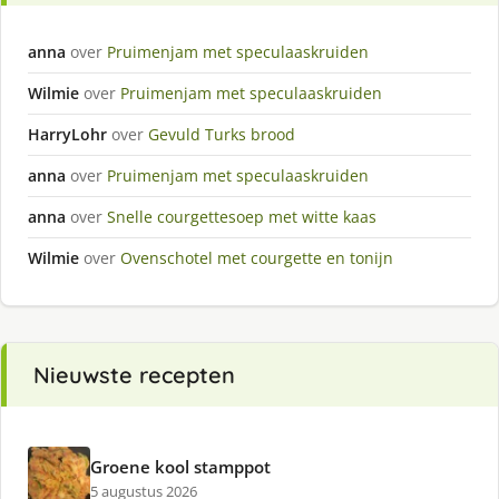
anna
over
Pruimenjam met speculaaskruiden
Wilmie
over
Pruimenjam met speculaaskruiden
HarryLohr
over
Gevuld Turks brood
anna
over
Pruimenjam met speculaaskruiden
anna
over
Snelle courgettesoep met witte kaas
Wilmie
over
Ovenschotel met courgette en tonijn
Nieuwste recepten
Groene kool stamppot
5 augustus 2026