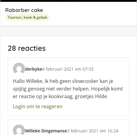
Rabarber cake
Taarten, koek & gebak
28 reacties
derbyke
4 februari 2021 om 07:33
s
c
Hallo Willeke, ik heb geen slowcooker kan je
h
spijtig genoeg niet verder helpen. Hopelijk komt
r
er reactie op je kookvraag, groetjes Hilde
e
e
Login om te reageren
f
:
Willeke Dingemanse
3 februari 2021 om 16:24
s