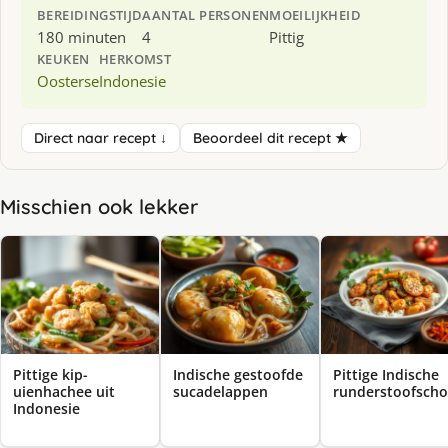
BEREIDINGSTIJD
AANTAL PERSONEN
MOEILIJKHEID
180 minuten
4
Pittig
KEUKEN
HERKOMST
Oosterse
Indonesie
Direct naar recept ↓
Beoordeel dit recept ★
Misschien ook lekker
Pittige kip-
Indische gestoofde
Pittige Indische
uienhachee uit
sucadelappen
runderstoofscho
Indonesie