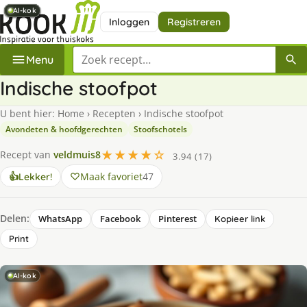
AI-kok
AI-kok
AI-kok
AI-kok
AI-kok
AI-kok
AI-kok
Inloggen
Registreren
Zoek een recept
Menu
Indische stoofpot
U bent hier:
Home
›
Recepten
›
Indische stoofpot
Avondeten & hoofdgerechten
Stoofschotels
★★★★☆
Recept van
veldmuis8
3.94 (17)
Maak favoriet
47
👍
Lekker!
Delen:
WhatsApp
Facebook
Pinterest
Kopieer link
Print
AI-kok