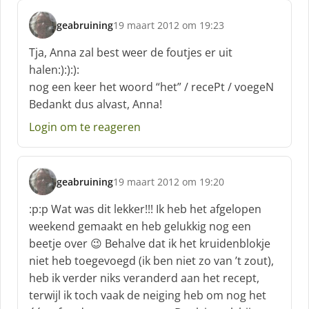
:
geabruining
19 maart 2012 om 19:23
s
c
Tja, Anna zal best weer de foutjes er uit
h
halen:):):):
r
nog een keer het woord “het” / recePt / voegeN
e
Bedankt dus alvast, Anna!
e
f
Login om te reageren
:
geabruining
19 maart 2012 om 19:20
s
c
:p:p Wat was dit lekker!!! Ik heb het afgelopen
h
weekend gemaakt en heb gelukkig nog een
r
beetje over 😉 Behalve dat ik het kruidenblokje
e
niet heb toegevoegd (ik ben niet zo van ’t zout),
e
f
heb ik verder niks veranderd aan het recept,
:
terwijl ik toch vaak de neiging heb om nog het