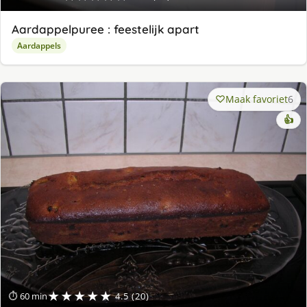
Aardappelpuree : feestelijk apart
Aardappels
Maak favoriet
6
👍
★★★★★
⏱ 60 min
4.5 (20)