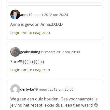
e
e
f
anna
19 maart 2012 om 20:24
:
s
c
Anna is gewoon Anna.:D:D:D
h
Login om te reageren
r
e
e
f
geabruining
19 maart 2012 om 20:08
:
s
c
Sure!!!:):):):):):):):):):)
h
Login om te reageren
r
e
e
f
derbyke
19 maart 2012 om 20:06
:
s
c
We gaan een quiz houden, Gea voornaamste is
h
je vind het recept lekker dus…een tien waard 😉
r