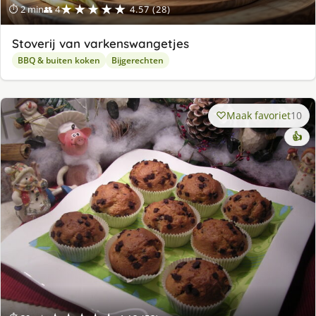
★★★★★
⏱ 2 min
👥 4
4.57 (28)
Stoverij van varkenswangetjes
BBQ & buiten koken
Bijgerechten
Maak favoriet
10
👍