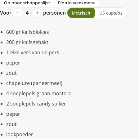
Op boodschappenlijst
Plan in weekmenu
−
+
Voor
4
personen
Metrisch
US cups/oz
600 gr kalfsblokjes
200 gr kalfsgehakt
1 eike vers van de pers
peper
zout
chapelure (paneermeel)
4 soeplepels graan mosterd
2 soeplepels candy suiker
peper
zout
lookpoeder