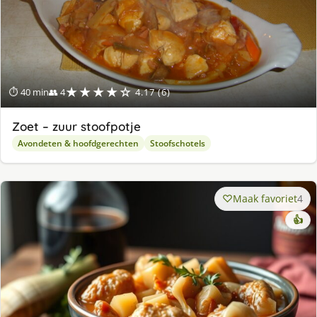
★★★★☆
⏱ 40 min
👥 4
4.17 (6)
Zoet – zuur stoofpotje
Avondeten & hoofdgerechten
Stoofschotels
Maak favoriet
4
👍