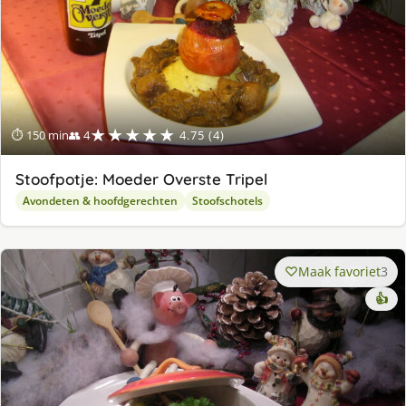
★★★★★
⏱ 150 min
👥 4
4.75 (4)
Stoofpotje: Moeder Overste Tripel
Avondeten & hoofdgerechten
Stoofschotels
Maak favoriet
3
👍