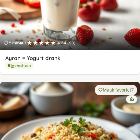
★★★★★
⏱ 5 min
👥 1
4.64 (90)
Ayran = Yogurt drank
Bijgerechten
Maak favoriet
7
👍