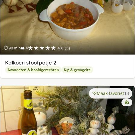
★★★★★
⏱ 90 min
👥 4
4.6 (5)
Kalkoen stoofpotje 2
Avondeten & hoofdgerechten
Kip & gevogelte
Maak favoriet
13
👍