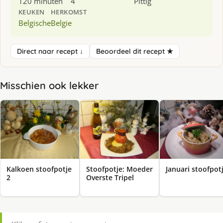
120 minuten
4
Pittig
KEUKEN
HERKOMST
Belgische
Belgie
Direct naar recept ↓
Beoordeel dit recept ★
Misschien ook lekker
Kalkoen stoofpotje
Stoofpotje: Moeder
Januari stoofpot
2
Overste Tripel