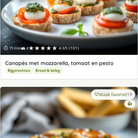
★★★★★
⏱ 15 min
👥 4
4.65 (101)
Canapés met mozzarella, tomaat en pesto
Bijgerechten
Brood & beleg
Maak favoriet
19
👍