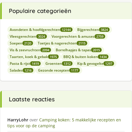
Populaire categorieën
Avondeten & hoofdgerechten
Bijgerechten
12144
3824
Vleesgerechten
Voorgerechten & amuses
3024
2759
Soepen
Toetjes & nagerechten
2120
2115
Vis & zeevruchten
Borrelhapjes & tapas
2094
2015
Taarten, koek & gebak
BBQ & buiten koken
1975
1434
Pasta & rijst
Groenten
Kip & gevogelte
1419
1312
1297
Salades
Gezonde recepten
1216
1177
Laatste reacties
HarryLohr
over
Camping koken: 5 makkelijke recepten en
tips voor op de camping