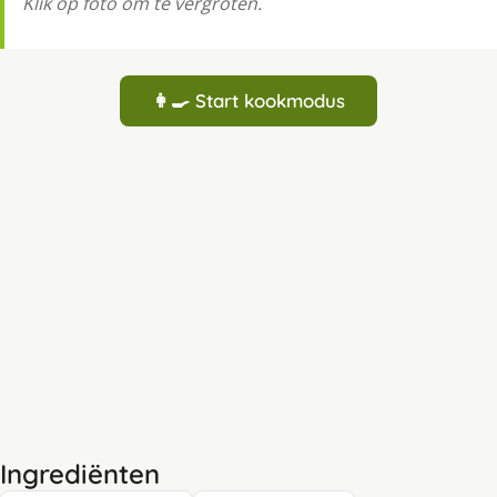
Klik op foto om te vergroten.
👩‍🍳 Start kookmodus
Ingrediënten