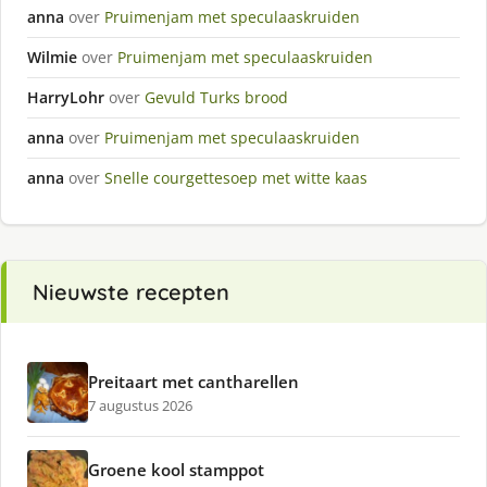
anna
over
Pruimenjam met speculaaskruiden
Wilmie
over
Pruimenjam met speculaaskruiden
HarryLohr
over
Gevuld Turks brood
anna
over
Pruimenjam met speculaaskruiden
anna
over
Snelle courgettesoep met witte kaas
Nieuwste recepten
Preitaart met cantharellen
7 augustus 2026
Groene kool stamppot