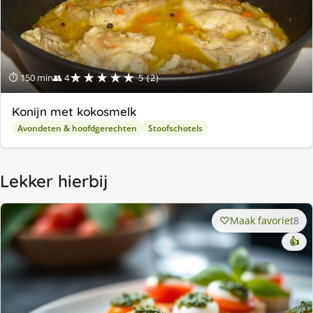
★★★★★
⏱ 150 min
👥 4
5 (2)
Konijn met kokosmelk
Avondeten & hoofdgerechten
Stoofschotels
Lekker hierbij
Maak favoriet
8
👍