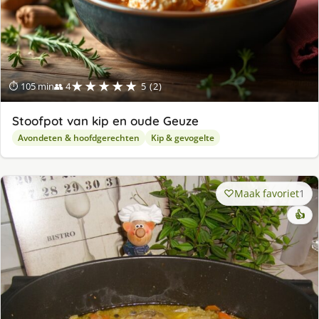
★★★★★
⏱ 105 min
👥 4
5 (2)
Stoofpot van kip en oude Geuze
Avondeten & hoofdgerechten
Kip & gevogelte
Maak favoriet
1
👍