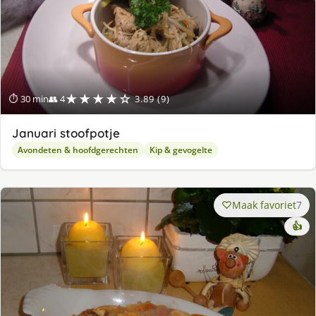
★★★★☆
⏱ 30 min
👥 4
3.89 (9)
Januari stoofpotje
Avondeten & hoofdgerechten
Kip & gevogelte
Maak favoriet
7
👍