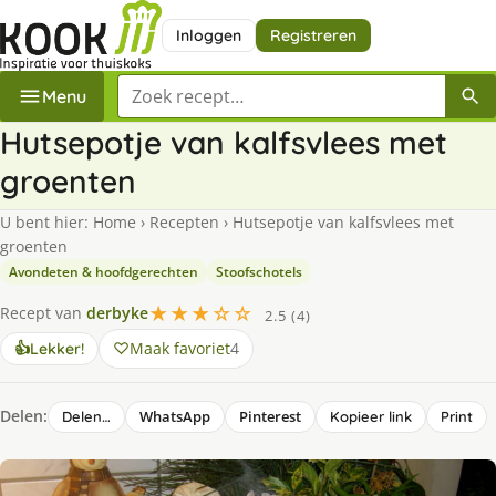
Inloggen
Registreren
Zoek een recept
Menu
Hutsepotje van kalfsvlees met
groenten
U bent hier:
Home
›
Recepten
›
Hutsepotje van kalfsvlees met
groenten
Avondeten & hoofdgerechten
Stoofschotels
★★★☆☆
Recept van
derbyke
2.5 (4)
Maak favoriet
4
👍
Lekker!
Delen:
WhatsApp
Pinterest
Delen…
Kopieer link
Print