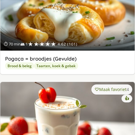
★★★★★
⏱ 70 min
👥 1
4.62 (101)
Pogaça = broodjes (Gevulde)
Brood & beleg
Taarten, koek & gebak
Maak favoriet
4
👍