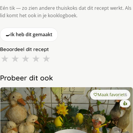
Eén tik — zo zien andere thuiskoks dat dit recept werkt. Als
lid komt het ook in je kooklogboek.
🍳
Ik heb dit gemaakt
Beoordeel dit recept
★
★
★
★
★
Probeer dit ook
Maak favoriet
6
👍