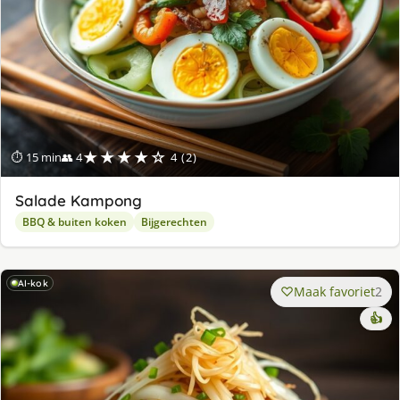
★★★★☆
⏱ 15 min
👥 4
4 (2)
Salade Kampong
BBQ & buiten koken
Bijgerechten
AI-kok
Maak favoriet
2
👍