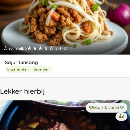
★★★☆☆
⏱ 90 min
👥 6
3.4 (5)
Sajur Cincang
Bijgerechten
Groenten
Lekker hierbij
Maak favoriet
38
ke
👍
1
lek
ge