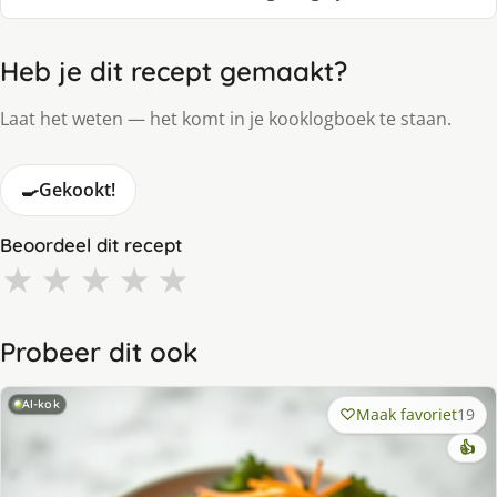
Heb je dit recept gemaakt?
Laat het weten — het komt in je kooklogboek te staan.
🍳
Gekookt!
Beoordeel dit recept
★
★
★
★
★
Probeer dit ook
AI-kok
Maak favoriet
19
👍