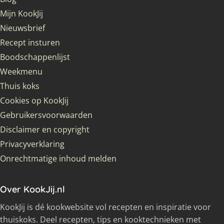
Mijn KookJij
Nieuwsbrief
Recept insturen
Boodschappenlijst
Weekmenu
Thuis koks
Cookies op KookJij
Gebruikersvoorwaarden
Disclaimer en copyright
Privacyverklaring
Onrechtmatige inhoud melden
Over KookJij.nl
KookJij is dé kookwebsite vol recepten en inspiratie voor
thuiskoks. Deel recepten, tips en kooktechnieken met