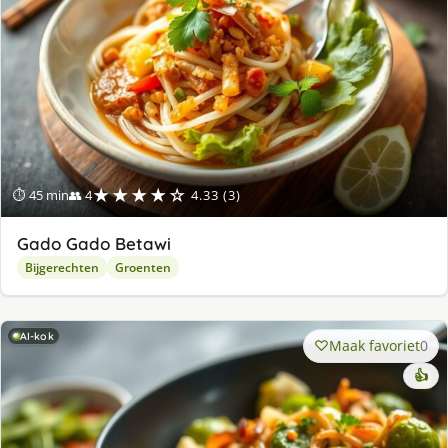
★★★★☆
⏱ 45 min
👥 4
4.33 (3)
Gado Gado Betawi
Bijgerechten
Groenten
AI-kok
Maak favoriet
0
👍