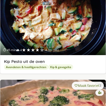
★★★★☆
⏱ 45 min
👥 4
4.39 (96)
Kip Pesto uit de oven
Avondeten & hoofdgerechten
Kip & gevogelte
Maak favoriet
3
👍