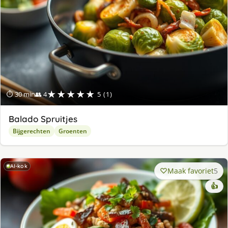
★★★★★
⏱ 30 min
👥 4
5 (1)
Balado Spruitjes
Bijgerechten
Groenten
AI-kok
Maak favoriet
5
👍