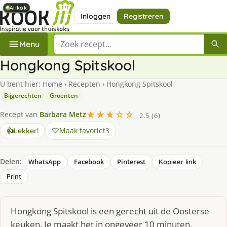
AI-kok
AI-kok
AI-kok
AI-kok
AI-kok
AI-kok
Inloggen
Registreren
Zoek een recept
Menu
Hongkong Spitskool
U bent hier:
Home
›
Recepten
›
Hongkong Spitskool
Bijgerechten
Groenten
★★★☆☆
Recept van
Barbara Metz
2.5 (6)
Maak favoriet
3
👍
Lekker!
Delen:
WhatsApp
Facebook
Pinterest
Kopieer link
Print
Hongkong Spitskool is een gerecht uit de Oosterse
keuken. Je maakt het in ongeveer 10 minuten,