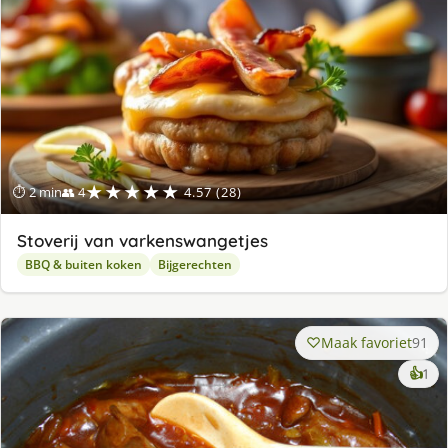
★★★★★
⏱ 2 min
👥 4
4.57 (28)
Stoverij van varkenswangetjes
BBQ & buiten koken
Bijgerechten
Maak favoriet
91
ke
👍
1
lek
ge