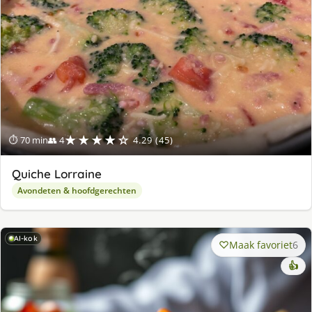
★★★★☆
⏱ 70 min
👥 4
4.29 (45)
Quiche Lorraine
Avondeten & hoofdgerechten
AI-kok
Maak favoriet
6
👍