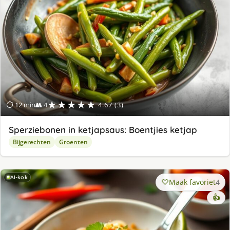
★★★★★
⏱ 12 min
👥 4
4.67 (3)
Sperziebonen in ketjapsaus: Boentjies ketjap
Bijgerechten
Groenten
AI-kok
Maak favoriet
4
👍