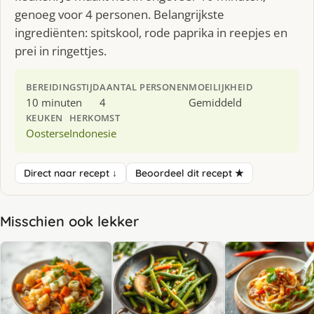
genoeg voor 4 personen. Belangrijkste
ingrediënten: spitskool, rode paprika in reepjes en
prei in ringettjes.
BEREIDINGSTIJD
AANTAL PERSONEN
MOEILIJKHEID
10 minuten
4
Gemiddeld
KEUKEN
HERKOMST
Oosterse
Indonesie
Direct naar recept ↓
Beoordeel dit recept ★
Misschien ook lekker