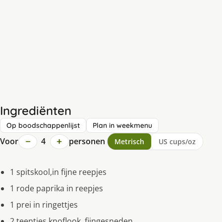
Ingrediënten
Op boodschappenlijst
Plan in weekmenu
−
+
Voor
4
personen
Metrisch
US cups/oz
1 spitskool,in fijne reepjes
1 rode paprika in reepjes
1 prei in ringettjes
2 teentjes knoflook ,fijngesneden