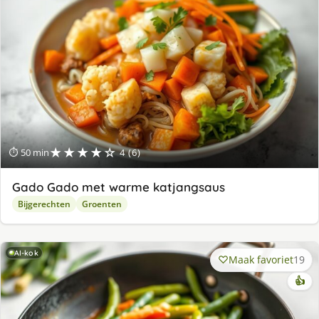
★★★★☆
⏱ 50 min
4 (6)
Gado Gado met warme katjangsaus
Bijgerechten
Groenten
AI-kok
Maak favoriet
19
👍