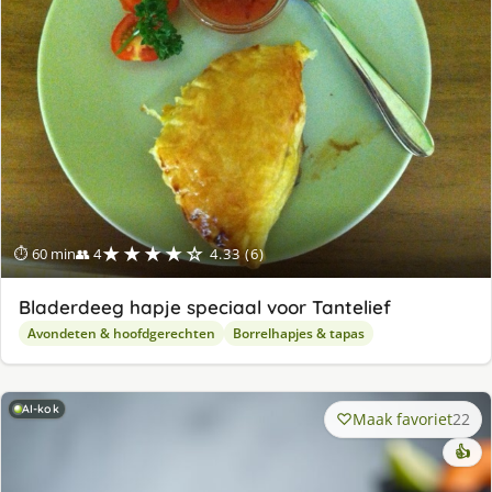
★★★★☆
⏱ 60 min
👥 4
4.33 (6)
Bladerdeeg hapje speciaal voor Tantelief
Avondeten & hoofdgerechten
Borrelhapjes & tapas
AI-kok
Maak favoriet
22
👍