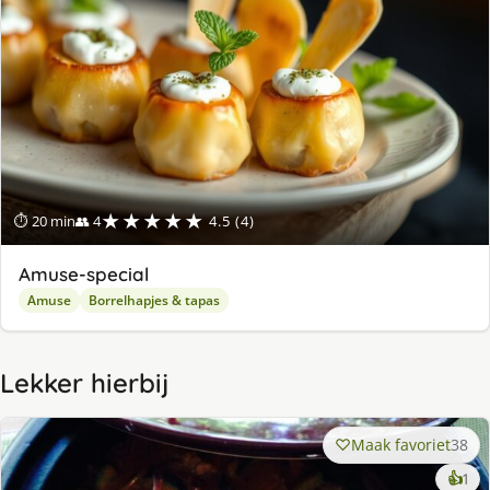
★★★★★
⏱ 20 min
👥 4
4.5 (4)
Amuse-special
Amuse
Borrelhapjes & tapas
Lekker hierbij
Maak favoriet
38
ke
👍
1