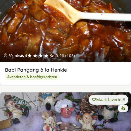
ge
★★★★☆
⏱ 60 min
👥 4
3.96 (108)
Babi Pangang à la Henkie
Avondeten & hoofdgerechten
Maak favoriet
8
👍