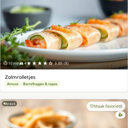
★★★★☆
⏱ 10 min
👥 4
3.88 (8)
Zalmrolletjes
Amuse
Borrelhapjes & tapas
AI-kok
Maak favoriet
8
👍