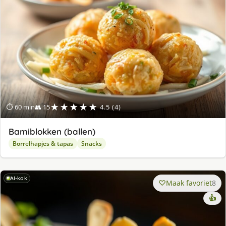
★★★★★
⏱ 60 min
👥 15
4.5 (4)
Bamiblokken (ballen)
Borrelhapjes & tapas
Snacks
AI-kok
Maak favoriet
8
👍