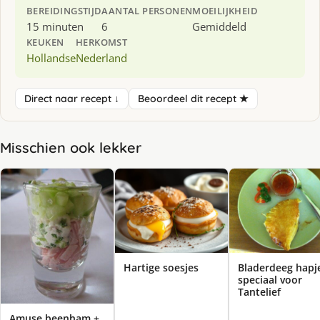
BEREIDINGSTIJD
AANTAL PERSONEN
MOEILIJKHEID
15 minuten
6
Gemiddeld
KEUKEN
HERKOMST
Hollandse
Nederland
Direct naar recept ↓
Beoordeel dit recept ★
Misschien ook lekker
Bladerdeeg hapj
Hartige soesjes
speciaal voor
Tantelief
Amuse beenham,+