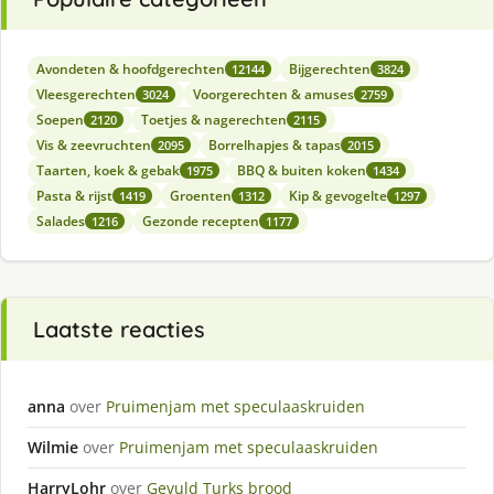
Avondeten & hoofdgerechten
Bijgerechten
12144
3824
Vleesgerechten
Voorgerechten & amuses
3024
2759
Soepen
Toetjes & nagerechten
2120
2115
Vis & zeevruchten
Borrelhapjes & tapas
2095
2015
Taarten, koek & gebak
BBQ & buiten koken
1975
1434
Pasta & rijst
Groenten
Kip & gevogelte
1419
1312
1297
Salades
Gezonde recepten
1216
1177
Laatste reacties
anna
over
Pruimenjam met speculaaskruiden
Wilmie
over
Pruimenjam met speculaaskruiden
HarryLohr
over
Gevuld Turks brood