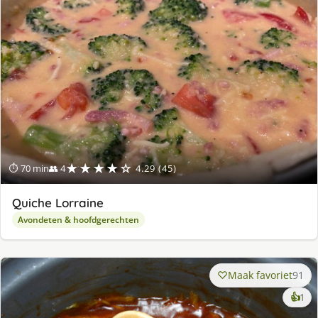
★★★★☆
⏱ 70 min
👥 4
4.29 (45)
Quiche Lorraine
Avondeten & hoofdgerechten
Maak favoriet
91
ke
👍
1
lek