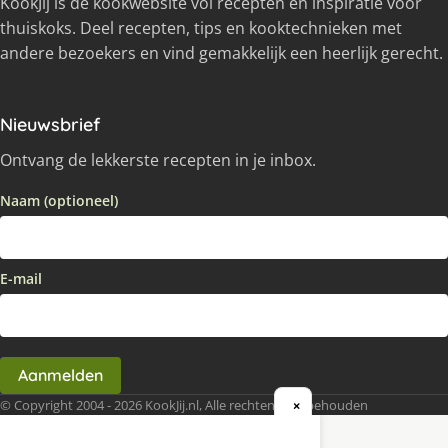
KookJij is dé kookwebsite vol recepten en inspiratie voor
thuiskoks. Deel recepten, tips en kooktechnieken met
andere bezoekers en vind gemakkelijk een heerlijk gerecht.
Nieuwsbrief
Ontvang de lekkerste recepten in je inbox.
Naam (optioneel)
E-mail
Aanmelden
© Copyright 2004 - 2026 KookJij.nl, Alle rechten voorbehouden
×