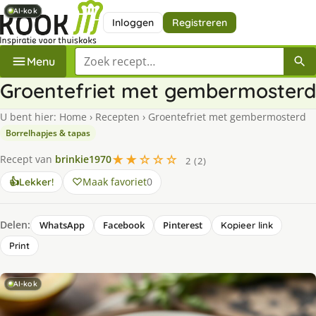
AI-kok
AI-kok
AI-kok
AI-kok
Inloggen
Registreren
Zoek een recept
Menu
Groentefriet met gembermosterd
U bent hier:
Home
›
Recepten
›
Groentefriet met gembermosterd
Borrelhapjes & tapas
★★☆☆☆
Recept van
brinkie1970
2 (2)
Maak favoriet
0
👍
Lekker!
Delen:
WhatsApp
Facebook
Pinterest
Kopieer link
Print
AI-kok