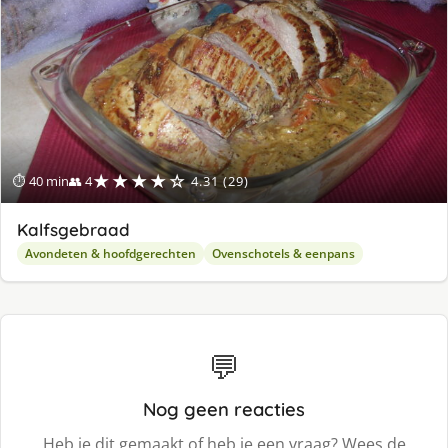
★★★★☆
⏱ 40 min
👥 4
4.31 (29)
Kalfsgebraad
Avondeten & hoofdgerechten
Ovenschotels & eenpans
💬
Nog geen reacties
Heb je dit gemaakt of heb je een vraag? Wees de