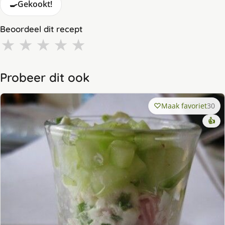
🍳
Gekookt!
Beoordeel dit recept
★
★
★
★
★
Probeer dit ook
Maak favoriet
30
👍