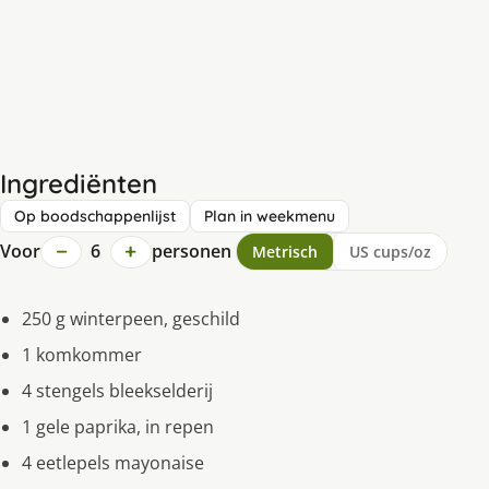
Ingrediënten
Op boodschappenlijst
Plan in weekmenu
−
+
Voor
6
personen
Metrisch
US cups/oz
250 g winterpeen, geschild
1 komkommer
4 stengels bleekselderij
1 gele paprika, in repen
4 eetlepels mayonaise