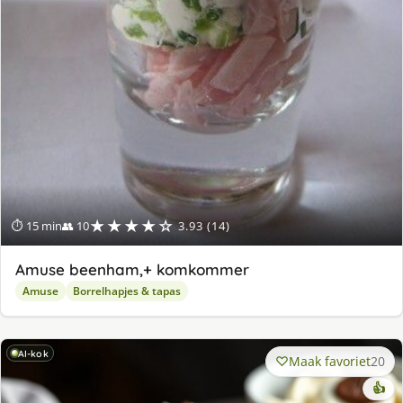
★★★★☆
⏱ 15 min
👥 10
3.93 (14)
Amuse beenham,+ komkommer
Amuse
Borrelhapjes & tapas
AI-kok
Maak favoriet
20
👍