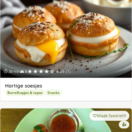
★★★★☆
⏱ 30 min
👥 8
4.29 (7)
Hartige soesjes
Borrelhapjes & tapas
Snacks
Maak favoriet
9
👍