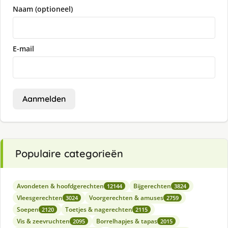
Naam (optioneel)
E-mail
Aanmelden
Populaire categorieën
Avondeten & hoofdgerechten
Bijgerechten
12144
3824
Vleesgerechten
Voorgerechten & amuses
3024
2759
Soepen
Toetjes & nagerechten
2120
2115
Vis & zeevruchten
Borrelhapjes & tapas
2095
2015