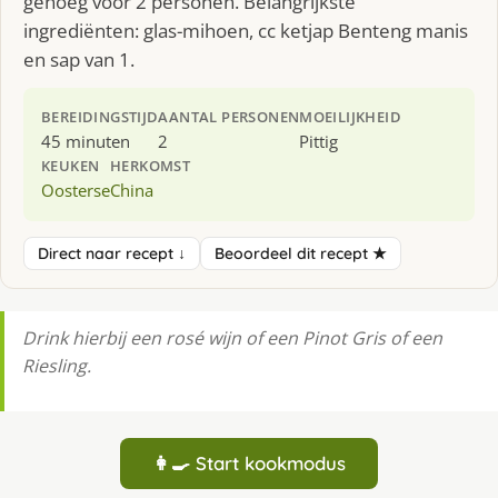
genoeg voor 2 personen. Belangrijkste
ingrediënten: glas-mihoen, cc ketjap Benteng manis
en sap van 1.
BEREIDINGSTIJD
AANTAL PERSONEN
MOEILIJKHEID
45 minuten
2
Pittig
KEUKEN
HERKOMST
Oosterse
China
Direct naar recept ↓
Beoordeel dit recept ★
Drink hierbij een rosé wijn of een Pinot Gris of een
Riesling.
👩‍🍳 Start kookmodus