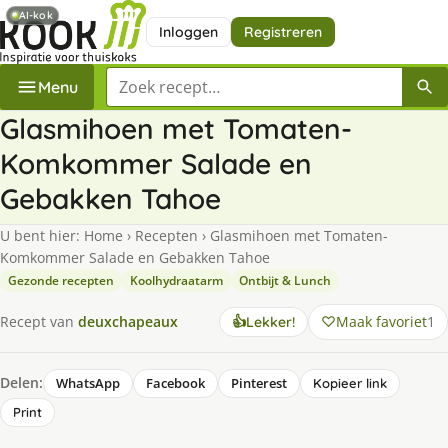
AI-kok
Inloggen
Registreren
Zoek een recept
Menu
Glasmihoen met Tomaten-
Komkommer Salade en
Gebakken Tahoe
U bent hier:
Home
›
Recepten
›
Glasmihoen met Tomaten-
Komkommer Salade en Gebakken Tahoe
Gezonde recepten
Koolhydraatarm
Ontbijt & Lunch
Maak favoriet
1
Recept van
deuxchapeaux
👍
Lekker!
Delen:
WhatsApp
Facebook
Pinterest
Kopieer link
Print