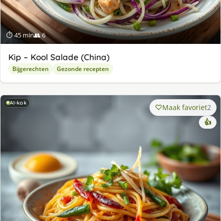
⏱ 45 min
👥 6
Kip – Kool Salade (China)
Bijgerechten
Gezonde recepten
AI-kok
Maak favoriet
2
👍