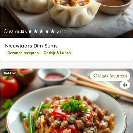
★★★★★
⏱ 90 min
👥 6
5 (1)
Nieuwjaars Dim Sums
Gezonde recepten
Ontbijt & Lunch
AI-kok
Maak favoriet
4
👍