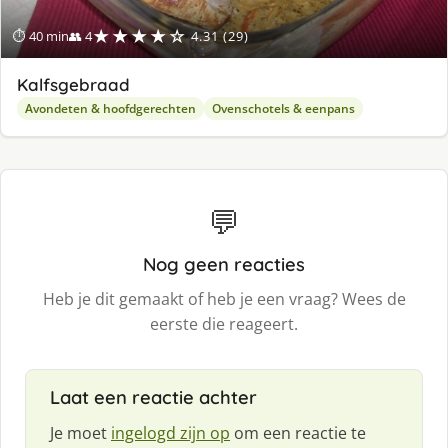
★★★★☆
⏱ 40 min
👥 4
4.31 (29)
Kalfsgebraad
Avondeten & hoofdgerechten
Ovenschotels & eenpans
💬
Nog geen reacties
Heb je dit gemaakt of heb je een vraag? Wees de
eerste die reageert.
Laat een reactie achter
Je moet
ingelogd zijn op
om een reactie te