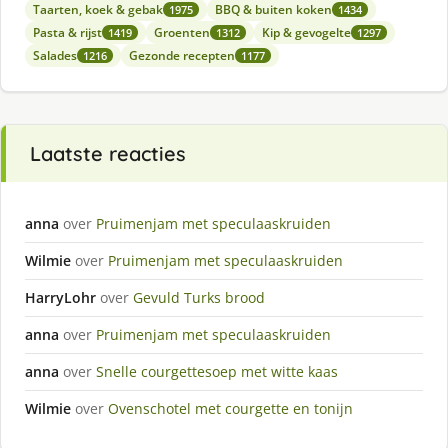
Taarten, koek & gebak
BBQ & buiten koken
1975
1434
Pasta & rijst
Groenten
Kip & gevogelte
1419
1312
1297
Salades
Gezonde recepten
1216
1177
Laatste reacties
anna
over
Pruimenjam met speculaaskruiden
Wilmie
over
Pruimenjam met speculaaskruiden
HarryLohr
over
Gevuld Turks brood
anna
over
Pruimenjam met speculaaskruiden
anna
over
Snelle courgettesoep met witte kaas
Wilmie
over
Ovenschotel met courgette en tonijn