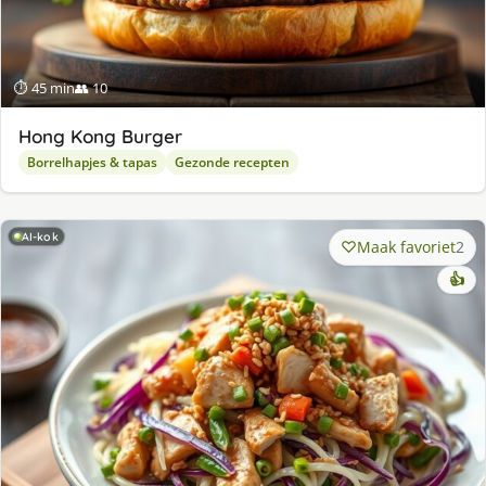
⏱ 45 min
👥 10
Hong Kong Burger
Borrelhapjes & tapas
Gezonde recepten
AI-kok
Maak favoriet
2
👍