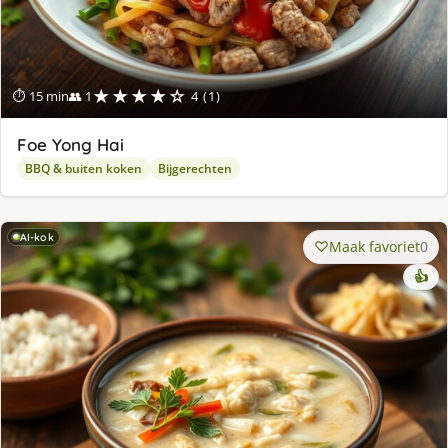
★★★★☆
⏱ 15 min
👥 1
4 (1)
Foe Yong Hai
BBQ & buiten koken
Bijgerechten
AI-kok
Maak favoriet
0
👍