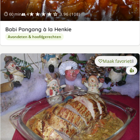
★★★★☆
⏱ 60 min
👥 4
3.96 (108)
Babi Pangang à la Henkie
Avondeten & hoofdgerechten
Maak favoriet
8
👍