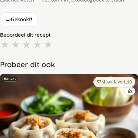
🍳
Gekookt!
Beoordeel dit recept
★
★
★
★
★
Probeer dit ook
AI-kok
Maak favoriet
0
👍