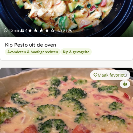
★★★★☆
⏱ 45 min
👥 4
4.39 (96)
Kip Pesto uit de oven
Avondeten & hoofdgerechten
Kip & gevogelte
Maak favoriet
3
👍