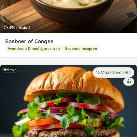
⏱ 450 min
👥 4
Boeboer of Congee
Avondeten & hoofdgerechten
Gezonde recepten
AI-kok
Maak favoriet
4
👍