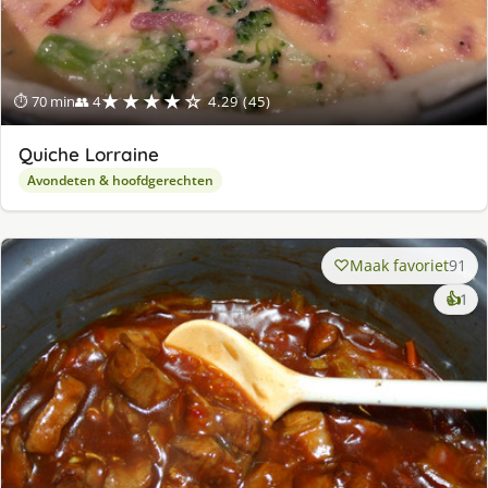
★★★★☆
⏱ 70 min
👥 4
4.29 (45)
Quiche Lorraine
Avondeten & hoofdgerechten
Maak favoriet
91
ke
👍
1
lek
ge