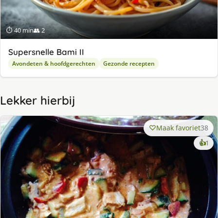
⏱ 40 min
👥 2
Supersnelle Bami II
Avondeten & hoofdgerechten
Gezonde recepten
Lekker hierbij
Maak favoriet
38
ke
👍
1
lek
ge