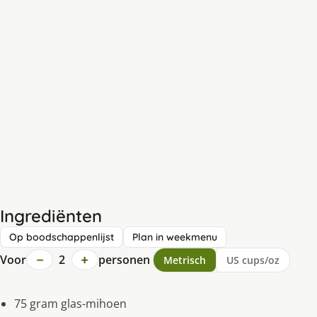
Ingrediënten
Op boodschappenlijst
Plan in weekmenu
−
+
Voor
2
personen
Metrisch
US cups/oz
75 gram glas-mihoen