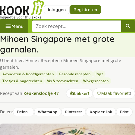
Inloggen
Registreren
Zoek een recept
Menu
Mihoen Singapore met grote
garnalen.
U bent hier:
Home
›
Recepten
›
Mihoen Singapore met grote
garnalen.
Avondeten & hoofdgerechten
Gezonde recepten
Rijst
Toetjes & nagerechten
Vis & zeevruchten
Wokgerechten
Maak favoriet
0
Recept van
Keukensloofje 47
👍
Lekker!
Delen:
WhatsApp
Pinterest
Delen…
Kopieer link
Print