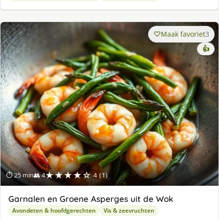
Maak favoriet
3
👍
★★★★☆
⏱ 25 min
👥 4
4 (1)
Garnalen en Groene Asperges uit de Wok
Avondeten & hoofdgerechten
Vis & zeevruchten