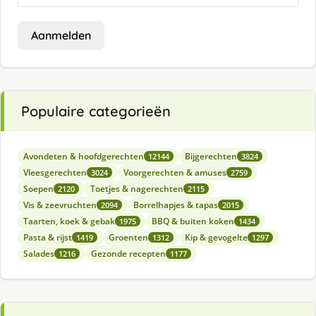
Aanmelden
Populaire categorieën
Avondeten & hoofdgerechten
Bijgerechten
12144
3824
Vleesgerechten
Voorgerechten & amuses
3024
2759
Soepen
Toetjes & nagerechten
2120
2115
Vis & zeevruchten
Borrelhapjes & tapas
2094
2015
Taarten, koek & gebak
BBQ & buiten koken
1975
1434
Pasta & rijst
Groenten
Kip & gevogelte
1419
1312
1297
Salades
Gezonde recepten
1216
1177