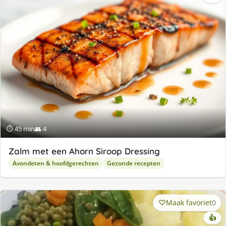
⏱ 45 min
👥 4
Zalm met een Ahorn Siroop Dressing
Avondeten & hoofdgerechten
Gezonde recepten
Maak favoriet
0
👍