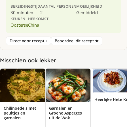
BEREIDINGSTIJD
AANTAL PERSONEN
MOEILIJKHEID
30 minuten
2
Gemiddeld
KEUKEN
HERKOMST
Oosterse
China
Direct naar recept ↓
Beoordeel dit recept ★
Misschien ook lekker
Heerlijke Hete K
Chilinoedels met
Garnalen en
peultjes en
Groene Asperges
garnalen
uit de Wok