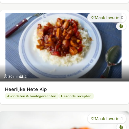
Maak favoriet
0
👍
⏱ 30 min
👥 2
Heerlijke Hete Kip
Avondeten & hoofdgerechten
Gezonde recepten
Maak favoriet
1
👍