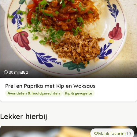
⏱ 30 min
👥 2
Prei en Paprika met Kip en Woksaus
Avondeten & hoofdgerechten
Kip & gevogelte
Lekker hierbij
Maak favoriet
19