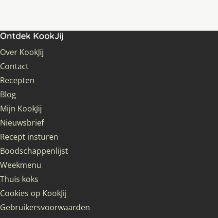
Ontdek KookJij
Over KookJij
Contact
Recepten
Blog
Mijn KookJij
Nieuwsbrief
Recept insturen
Boodschappenlijst
Weekmenu
Thuis koks
Cookies op KookJij
Gebruikersvoorwaarden