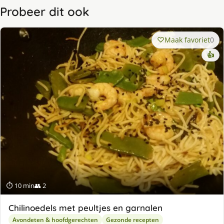
Probeer dit ook
Maak favoriet
0
👍
⏱ 10 min
👥 2
Chilinoedels met peultjes en garnalen
Avondeten & hoofdgerechten
Gezonde recepten