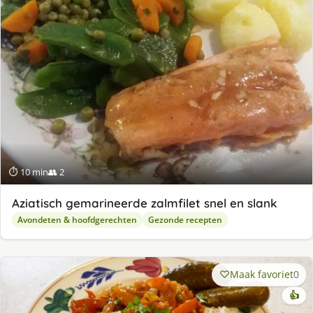
⏱ 10 min
👥 2
Aziatisch gemarineerde zalmfilet snel en slank
Avondeten & hoofdgerechten
Gezonde recepten
Maak favoriet
0
👍