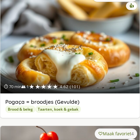
👍
★★★★★
⏱ 70 min
👥 1
4.62 (101)
Pogaça = broodjes (Gevulde)
Brood & beleg
Taarten, koek & gebak
Maak favoriet
4