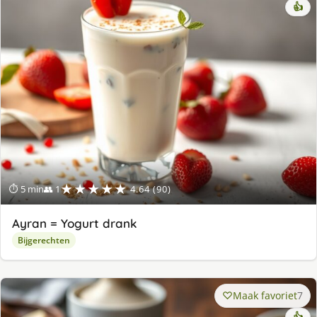
👍
★★★★★
⏱ 5 min
👥 1
4.64 (90)
Ayran = Yogurt drank
Bijgerechten
Maak favoriet
7