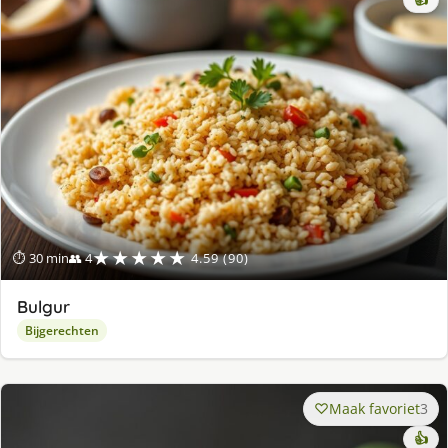
👍
★★★★★
⏱ 30 min
👥 4
4.59 (90)
Bulgur
Bijgerechten
Maak favoriet
3
👍