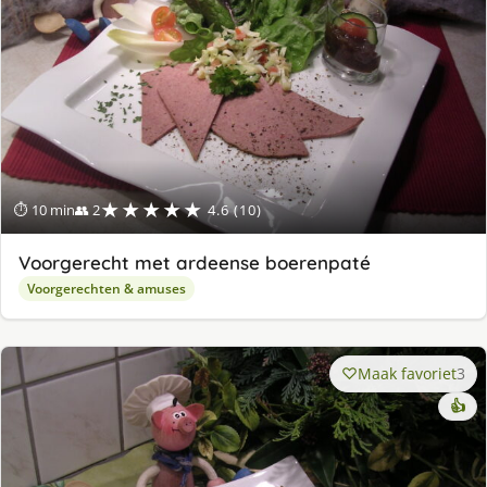
★★★★★
⏱ 10 min
👥 2
4.6 (10)
Voorgerecht met ardeense boerenpaté
Voorgerechten & amuses
Maak favoriet
3
👍