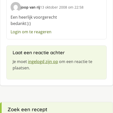
f
joop van rij
13 oktober 2008 om 22:58
:
s
c
Een heerlijk voorgerecht
h
bedankt:):)
r
e
Login om te reageren
e
f
:
Laat een reactie achter
Je moet
ingelogd zijn op
om een reactie te
plaatsen.
Zoek een recept