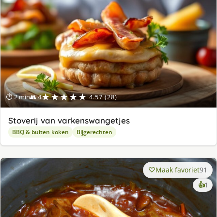
★★★★★
⏱ 2 min
👥 4
4.57 (28)
Stoverij van varkenswangetjes
BBQ & buiten koken
Bijgerechten
Maak favoriet
91
ke
👍
1
lek
ge