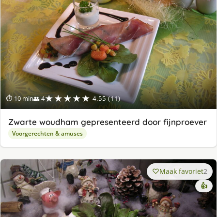
★★★★★
⏱ 10 min
👥 4
4.55 (11)
Zwarte woudham gepresenteerd door fijnproever
Voorgerechten & amuses
Maak favoriet
2
👍