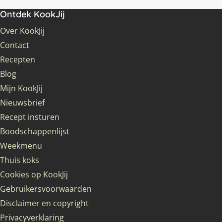
Ontdek KookJij
Over KookJij
Contact
Recepten
Blog
Mijn KookJij
Nieuwsbrief
Recept insturen
Boodschappenlijst
Weekmenu
Thuis koks
Cookies op KookJij
Gebruikersvoorwaarden
Disclaimer en copyright
Privacyverklaring