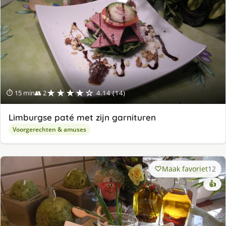
★★★★☆
⏱ 15 min
👥 2
4.14 (14)
Limburgse paté met zijn garnituren
Voorgerechten & amuses
Maak favoriet
12
👍