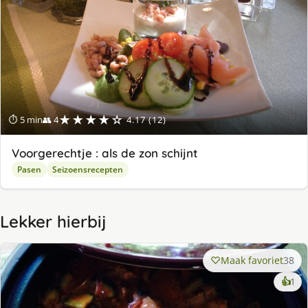
★★★★☆
⏱ 5 min
👥 4
4.17 (12)
Voorgerechtje : als de zon schijnt
Pasen
Seizoensrecepten
Lekker hierbij
Maak favoriet
38
ke
👍
1
lek
ge