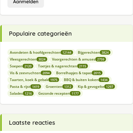
Aanmelden
Populaire categorieën
Avondeten & hoofdgerechten
Bijgerechten
12144
3824
Vleesgerechten
Voorgerechten & amuses
3024
2759
Soepen
Toetjes & nagerechten
2120
2115
Vis & zeevruchten
Borrelhapjes & tapas
2094
2015
Taarten, koek & gebak
BBQ & buiten koken
1975
1434
Pasta & rijst
Groenten
Kip & gevogelte
1419
1312
1297
Salades
Gezonde recepten
1216
1177
Laatste reacties