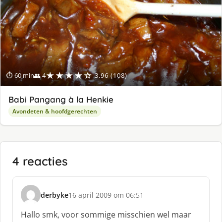
★★★★☆
⏱ 60 min
👥 4
3.96 (108)
Babi Pangang à la Henkie
Avondeten & hoofdgerechten
4 reacties
derbyke
16 april 2009 om 06:51
s
c
Hallo smk, voor sommige misschien wel maar
h