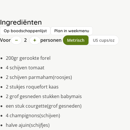
Ingrediënten
Op boodschappenlijst
Plan in weekmenu
−
+
Voor
2
personen
Metrisch
US cups/oz
200gr gerookte forel
4 schijven tomaat
2 schijven parmaham(roosjes)
2 stukjes roquefort kaas
2 grof gesneden stukken babymais
een stuk courgette(grof gesneden)
4 champignons(schijven)
halve ajuin(schijfjes)