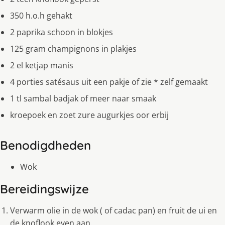
350 h.o.h gehakt
2 paprika schoon in blokjes
125 gram champignons in plakjes
2 el ketjap manis
4 porties satésaus uit een pakje of zie * zelf gemaakt
1 tl sambal badjak of meer naar smaak
kroepoek en zoet zure augurkjes oor erbij
Benodigdheden
Wok
Bereidingswijze
Verwarm olie in de wok ( of cadac pan) en fruit de ui en
de knoflook even aan.