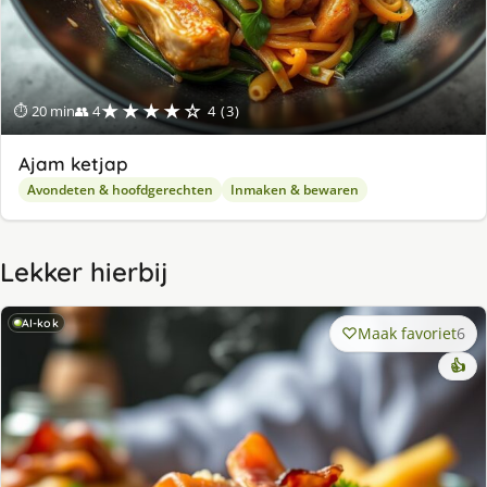
★★★★☆
⏱ 20 min
👥 4
4 (3)
Ajam ketjap
Avondeten & hoofdgerechten
Inmaken & bewaren
Lekker hierbij
AI-kok
Maak favoriet
6
👍