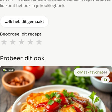
lid komt het ook in je kooklogboek.
🍳
Ik heb dit gemaakt
Beoordeel dit recept
★
★
★
★
★
Probeer dit ook
AI-kok
Maak favoriet
44
👍