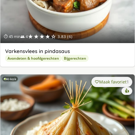
★★★★☆
⏱ 45 min
👥 4
3.83 (6)
Varkensvlees in pindasaus
Avondeten & hoofdgerechten
Bijgerechten
AI-kok
Maak favoriet
1
👍