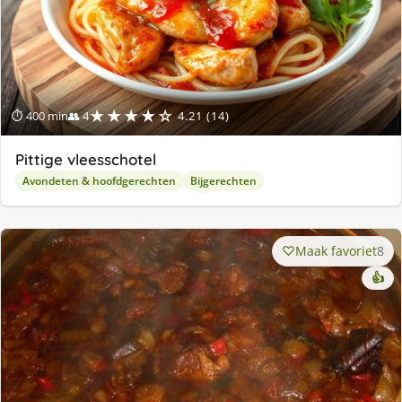
★★★★☆
⏱ 400 min
👥 4
4.21 (14)
Pittige vleesschotel
Avondeten & hoofdgerechten
Bijgerechten
Maak favoriet
8
👍