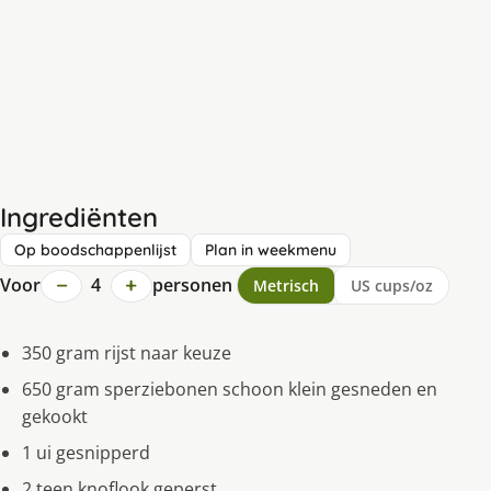
Ingrediënten
Op boodschappenlijst
Plan in weekmenu
−
+
Voor
4
personen
Metrisch
US cups/oz
350 gram rijst naar keuze
650 gram sperziebonen schoon klein gesneden en
gekookt
1 ui gesnipperd
2 teen knoflook geperst