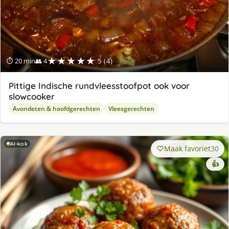
★★★★★
⏱ 20 min
👥 4
5 (4)
Pittige Indische rundvleesstoofpot ook voor
slowcooker
Avondeten & hoofdgerechten
Vleesgerechten
AI-kok
Maak favoriet
30
👍