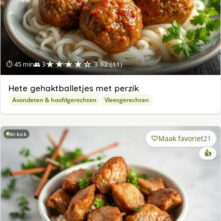
★★★★☆
⏱ 45 min
👥 3
3.82 (11)
Hete gehaktballetjes met perzik
Avondeten & hoofdgerechten
Vleesgerechten
AI-kok
Maak favoriet
21
👍