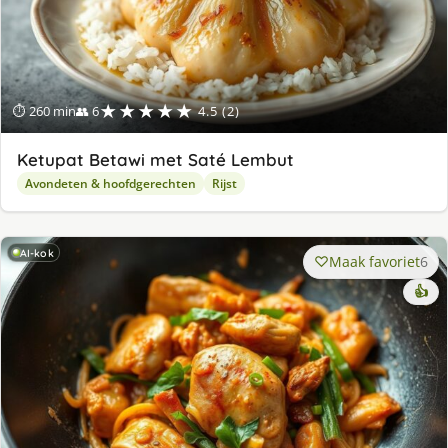
★★★★★
⏱ 260 min
👥 6
4.5 (2)
Ketupat Betawi met Saté Lembut
Avondeten & hoofdgerechten
Rijst
AI-kok
Maak favoriet
6
👍