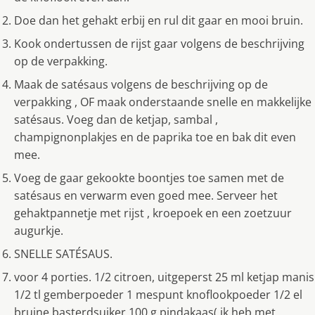
Doe dan het gehakt erbĳ en rul dit gaar en mooi bruin.
Kook ondertussen de rĳst gaar volgens de beschrĳving
op de verpakking.
Maak de satésaus volgens de beschrĳving op de
verpakking , OF maak onderstaande snelle en makkelĳke
satésaus. Voeg dan de ketjap, sambal ,
champignonplakjes en de paprika toe en bak dit even
mee.
Voeg de gaar gekookte boontjes toe samen met de
satésaus en verwarm even goed mee. Serveer het
gehaktpannetje met rĳst , kroepoek en een zoetzuur
augurkje.
SNELLE SATÉSAUS.
voor 4 porties. 1/2 citroen, uitgeperst 25 ml ketjap manis
1/2 tl gemberpoeder 1 mespunt knoflookpoeder 1/2 el
bruine basterdsuiker 100 g pindakaas( ik heb met