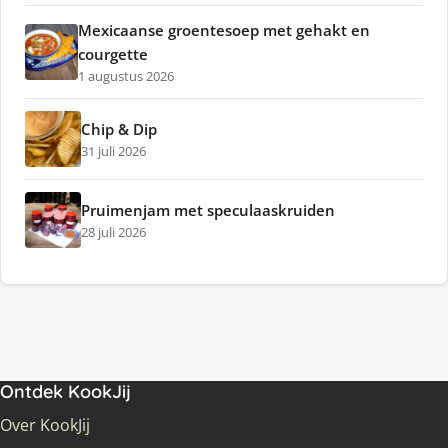
Mexicaanse groentesoep met gehakt en
courgette
1 augustus 2026
Chip & Dip
31 juli 2026
Pruimenjam met speculaaskruiden
28 juli 2026
Ontdek KookJij
Over KookJij