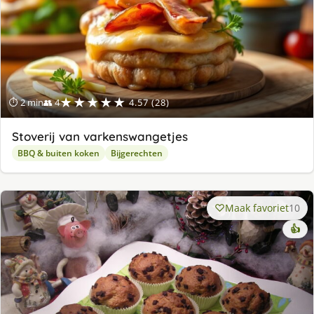
★★★★★
⏱ 2 min
👥 4
4.57 (28)
Stoverij van varkenswangetjes
BBQ & buiten koken
Bijgerechten
Maak favoriet
10
👍