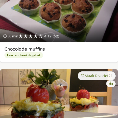
★★★★☆
⏱ 30 min
4.12 (52)
Chocolade muffins
Taarten, koek & gebak
Maak favoriet
21
👍