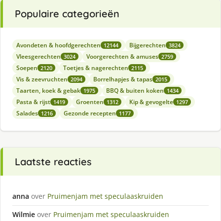
Populaire categorieën
Avondeten & hoofdgerechten
Bijgerechten
12144
3824
Vleesgerechten
Voorgerechten & amuses
3024
2759
Soepen
Toetjes & nagerechten
2120
2115
Vis & zeevruchten
Borrelhapjes & tapas
2094
2015
Taarten, koek & gebak
BBQ & buiten koken
1975
1434
Pasta & rijst
Groenten
Kip & gevogelte
1419
1312
1297
Salades
Gezonde recepten
1216
1177
Laatste reacties
anna
over
Pruimenjam met speculaaskruiden
Wilmie
over
Pruimenjam met speculaaskruiden