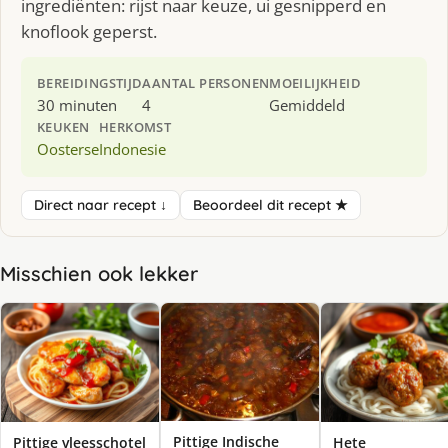
ingrediënten: rijst naar keuze, ui gesnipperd en
knoflook geperst.
BEREIDINGSTIJD
AANTAL PERSONEN
MOEILIJKHEID
30 minuten
4
Gemiddeld
KEUKEN
HERKOMST
Oosterse
Indonesie
Direct naar recept ↓
Beoordeel dit recept ★
Misschien ook lekker
Pittige Indische
Pittige vleesschotel
Hete