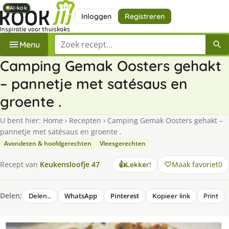
AI-kok
AI-kok
AI-kok
AI-kok
AI-kok
AI-kok
Inloggen
Registreren
Zoek een recept
Menu
Camping Gemak Oosters gehakt
– pannetje met satésaus en
groente .
U bent hier:
Home
›
Recepten
›
Camping Gemak Oosters gehakt –
pannetje met satésaus en groente .
Avondeten & hoofdgerechten
Vleesgerechten
Maak favoriet
0
Recept van
Keukensloofje 47
👍
Lekker!
Delen:
WhatsApp
Pinterest
Delen…
Kopieer link
Print