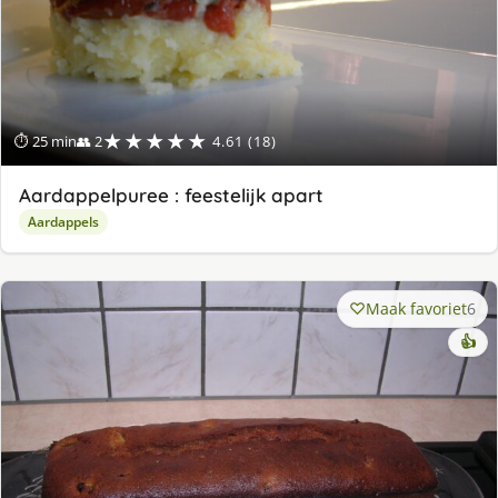
★★★★★
⏱ 25 min
👥 2
4.61 (18)
Aardappelpuree : feestelijk apart
Aardappels
Maak favoriet
6
👍