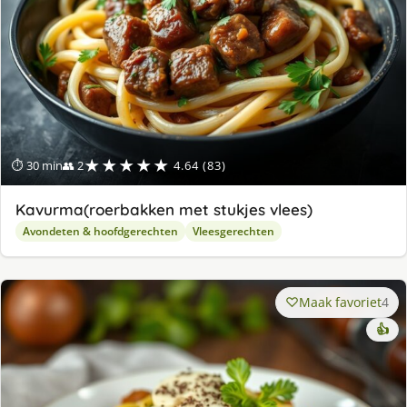
★★★★★
⏱ 30 min
👥 2
4.64 (83)
Kavurma(roerbakken met stukjes vlees)
Avondeten & hoofdgerechten
Vleesgerechten
Maak favoriet
4
👍