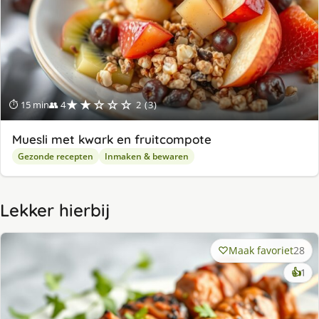
★★☆☆☆
⏱ 15 min
👥 4
2 (3)
Muesli met kwark en fruitcompote
Gezonde recepten
Inmaken & bewaren
Lekker hierbij
Maak favoriet
28
ke
👍
1
lek
ge