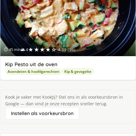
★★★★☆
⏱ 45 min
👥 4
4.39 (96)
Kip Pesto uit de oven
Avondeten & hoofdgerechten
Kip & gevogelte
Kook je vaker met KookJij? Stel ons in als voorkeursbron in
Google — dan vind je onze recepten sneller terug.
Instellen als voorkeursbron