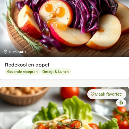
⏱ 10 min
👥 1
Rodekool en appel
Gezonde recepten
Ontbijt & Lunch
Maak favoriet
1
👍