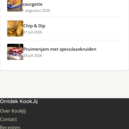
courgette
1 augustus 2026
Chip & Dip
31 juli 2026
Pruimenjam met speculaaskruiden
28 juli 2026
Ontdek KookJij
Over KookJij
Contact
Recepten