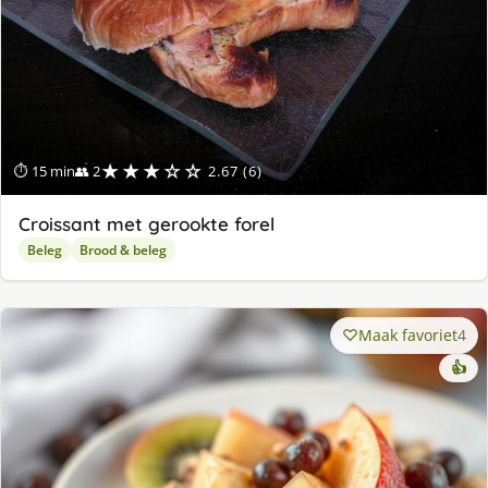
★★★☆☆
⏱ 15 min
👥 2
2.67 (6)
Croissant met gerookte forel
Beleg
Brood & beleg
Maak favoriet
4
👍