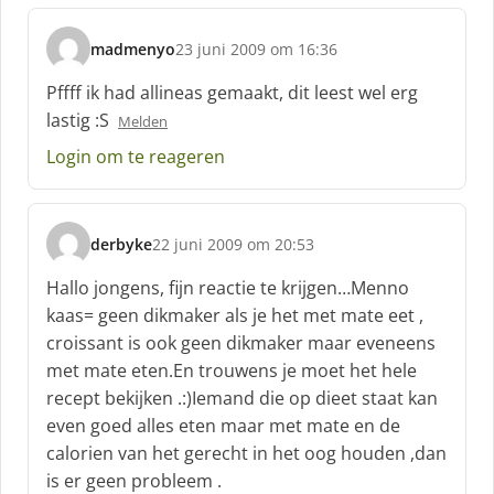
madmenyo
23 juni 2009 om 16:36
s
c
Pffff ik had allineas gemaakt, dit leest wel erg
h
lastig :S
Melden
r
e
Login om te reageren
e
f
:
derbyke
22 juni 2009 om 20:53
s
c
Hallo jongens, fijn reactie te krijgen…Menno
h
kaas= geen dikmaker als je het met mate eet ,
r
croissant is ook geen dikmaker maar eveneens
e
met mate eten.En trouwens je moet het hele
e
f
recept bekijken .:)Iemand die op dieet staat kan
:
even goed alles eten maar met mate en de
calorien van het gerecht in het oog houden ,dan
is er geen probleem .