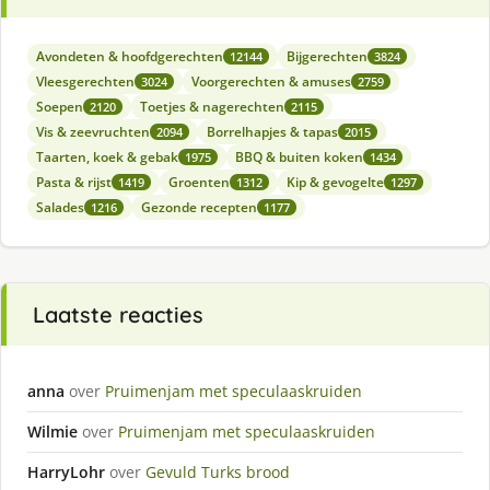
Avondeten & hoofdgerechten
Bijgerechten
12144
3824
Vleesgerechten
Voorgerechten & amuses
3024
2759
Soepen
Toetjes & nagerechten
2120
2115
Vis & zeevruchten
Borrelhapjes & tapas
2094
2015
Taarten, koek & gebak
BBQ & buiten koken
1975
1434
Pasta & rijst
Groenten
Kip & gevogelte
1419
1312
1297
Salades
Gezonde recepten
1216
1177
Laatste reacties
anna
over
Pruimenjam met speculaaskruiden
Wilmie
over
Pruimenjam met speculaaskruiden
HarryLohr
over
Gevuld Turks brood