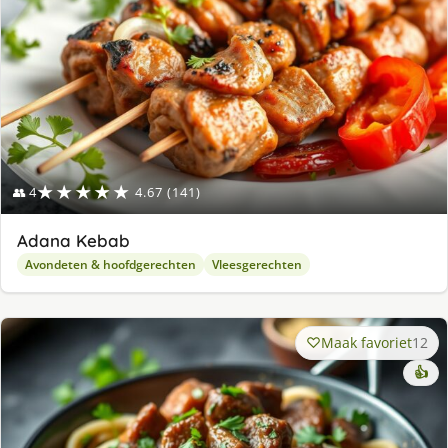
★★★★★
👥 4
4.67 (141)
Adana Kebab
Avondeten & hoofdgerechten
Vleesgerechten
Maak favoriet
12
👍