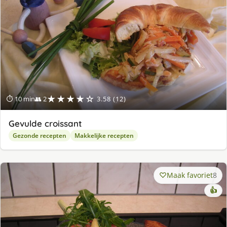
★★★★☆
⏱ 10 min
👥 2
3.58 (12)
Gevulde croissant
Gezonde recepten
Makkelijke recepten
Maak favoriet
8
👍