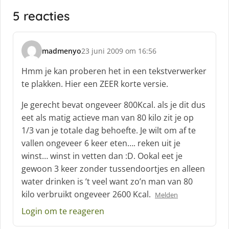
5 reacties
madmenyo
23 juni 2009 om 16:56
s
c
Hmm je kan proberen het in een tekstverwerker
h
te plakken. Hier een ZEER korte versie.
r
e
Je gerecht bevat ongeveer 800Kcal. als je dit dus
e
eet als matig actieve man van 80 kilo zit je op
f
1/3 van je totale dag behoefte. Je wilt om af te
:
vallen ongeveer 6 keer eten…. reken uit je
winst… winst in vetten dan :D. Ookal eet je
gewoon 3 keer zonder tussendoortjes en alleen
water drinken is ’t veel want zo’n man van 80
kilo verbruikt ongeveer 2600 Kcal.
Melden
Login om te reageren