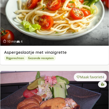
⏱ 10 min
👥 4
Aspergeslaatje met vinaigrette
Bijgerechten
Gezonde recepten
Maak favoriet
4
👍