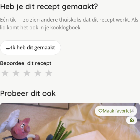
Heb je dit recept gemaakt?
Eén tik — zo zien andere thuiskoks dat dit recept werkt. Als
lid komt het ook in je kooklogboek.
🍳
Ik heb dit gemaakt
Beoordeel dit recept
★
★
★
★
★
Probeer dit ook
Maak favoriet
4
👍