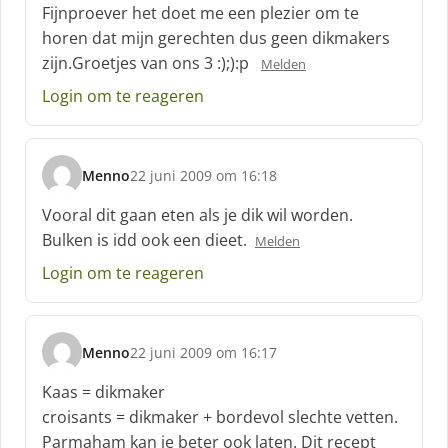
Fijnproever het doet me een plezier om te
horen dat mijn gerechten dus geen dikmakers
zijn.Groetjes van ons 3 :);):p
Melden
Login om te reageren
Menno
22 juni 2009 om 16:18
s
c
Vooral dit gaan eten als je dik wil worden.
h
Bulken is idd ook een dieet.
Melden
r
e
Login om te reageren
e
f
:
Menno
22 juni 2009 om 16:17
s
c
Kaas = dikmaker
h
croisants = dikmaker + bordevol slechte vetten.
r
Parmaham kan je beter ook laten. Dit recept
e