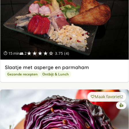
★★★★☆
⏱ 15 min
👥 2
3.75 (4)
Slaatje met asperge en parmaham
Gezonde recepten
Ontbijt & Lunch
Maak favoriet
2
👍