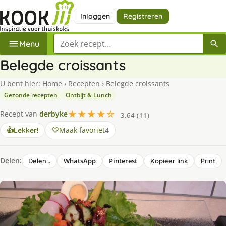
Inloggen
Registreren
Zoek een recept
Menu
Belegde croissants
U bent hier:
Home
›
Recepten
›
Belegde croissants
Gezonde recepten
Ontbijt & Lunch
★★★★☆
Recept van
derbyke
3.64 (11)
Maak favoriet
4
👍
Lekker!
Delen:
WhatsApp
Pinterest
Delen…
Kopieer link
Print