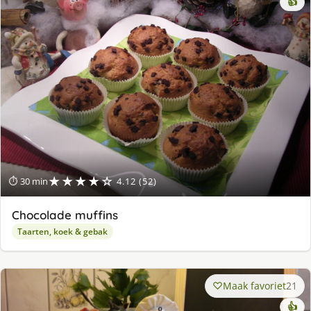
👍
★★★★☆
⏱ 30 min
4.12 (52)
Chocolade muffins
Taarten, koek & gebak
Maak favoriet
21
👍