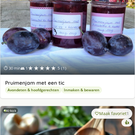
★★★★★
⏱ 30 min
👥 1
5 (1)
Pruimenjam met een tic
Avondeten & hoofdgerechten
Inmaken & bewaren
AI-kok
Maak favoriet
1
👍