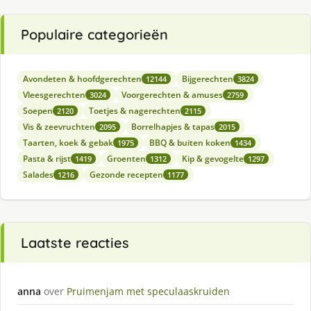
Populaire categorieën
Avondeten & hoofdgerechten
Bijgerechten
12144
3824
Vleesgerechten
Voorgerechten & amuses
3024
2759
Soepen
Toetjes & nagerechten
2120
2115
Vis & zeevruchten
Borrelhapjes & tapas
2095
2015
Taarten, koek & gebak
BBQ & buiten koken
1975
1434
Pasta & rijst
Groenten
Kip & gevogelte
1419
1312
1297
Salades
Gezonde recepten
1216
1177
Laatste reacties
anna
over
Pruimenjam met speculaaskruiden