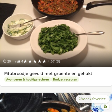
★★★★★
⏱ 20 min
👥 4
4.67 (3)
Pitabroodje gevuld met groente en gehakt
Avondeten & hoofdgerechten
Budget recepten
Maak favoriet
1
👍