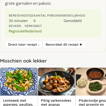
grote garnalen en paksoi.
BEREIDINGSTIJD
AANTAL PERSONEN
MOEILIJKHEID
30 minuten
6
Gemiddeld
KEUKEN
HERKOMST
Regionale
Nederland
Direct naar recept ↓
Beoordeel dit recept ★
Misschien ook lekker
Lentewok met
Pittig varkensvlees
Pitabroodje gev
asperges, peultjes,
met ananas
met groente en