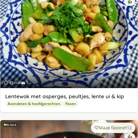
👍
⏱ 45 min
👥 5
Lentewok met asperges, peultjes, lente ui & kip
Avondeten & hoofdgerechten
Pasen
AI-kok
Maak favoriet
12
👍