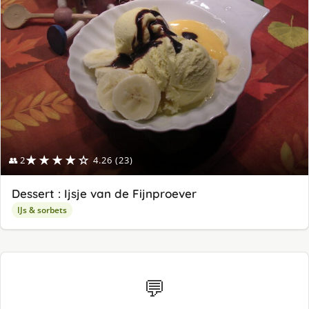
★★★★☆
👥 2
4.26 (23)
Dessert : Ijsje van de Fijnproever
IJs & sorbets
💬