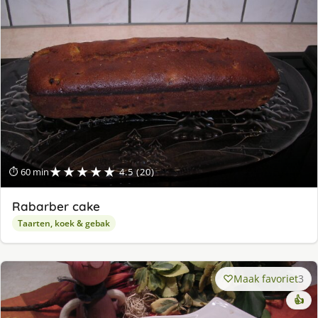
★★★★★
⏱ 60 min
4.5 (20)
Rabarber cake
Taarten, koek & gebak
Maak favoriet
3
👍