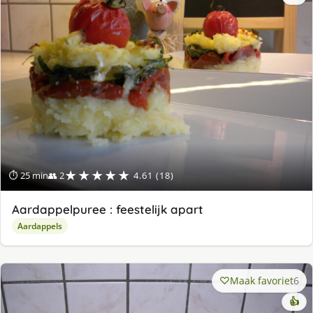
★★★★★
⏱ 25 min
👥 2
4.61 (18)
Aardappelpuree : feestelijk apart
Aardappels
Maak favoriet
6
👍