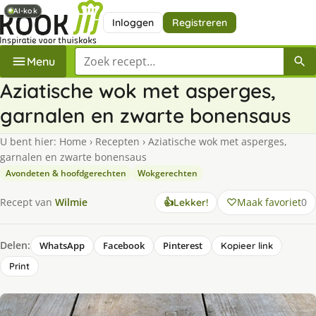
AI-kok
AI-kok
Inloggen
Registreren
Zoek een recept
Menu
Aziatische wok met asperges,
garnalen en zwarte bonensaus
U bent hier:
Home
›
Recepten
›
Aziatische wok met asperges,
garnalen en zwarte bonensaus
Avondeten & hoofdgerechten
Wokgerechten
Maak favoriet
0
Recept van
Wilmie
👍
Lekker!
Delen:
WhatsApp
Facebook
Pinterest
Kopieer link
Print