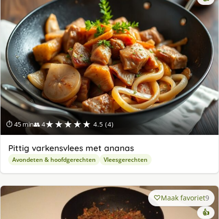
★★★★★
⏱ 45 min
👥 4
4.5 (4)
Pittig varkensvlees met ananas
Avondeten & hoofdgerechten
Vleesgerechten
Maak favoriet
9
👍