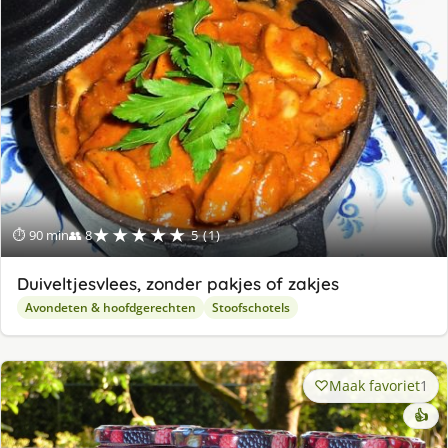
★★★★★
⏱ 90 min
👥 8
5 (1)
Duiveltjesvlees, zonder pakjes of zakjes
Avondeten & hoofdgerechten
Stoofschotels
Maak favoriet
1
👍