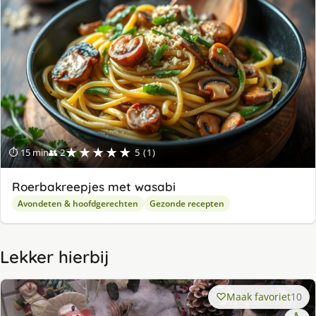
★★★★★
⏱ 15 min
👥 2
5 (1)
Roerbakreepjes met wasabi
Avondeten & hoofdgerechten
Gezonde recepten
Lekker hierbij
Maak favoriet
10