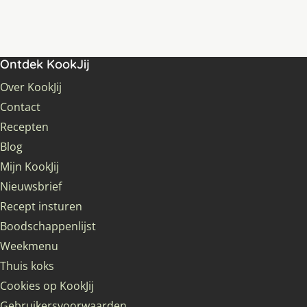
Ontdek KookJij
Over KookJij
Contact
Recepten
Blog
Mijn KookJij
Nieuwsbrief
Recept insturen
Boodschappenlijst
Weekmenu
Thuis koks
Cookies op KookJij
Gebruikersvoorwaarden