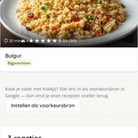
★★★★★
⏱ 30 min
👥 4
4.59 (90)
Bulgur
Bijgerechten
Kook je vaker met KookJij? Stel ons in als voorkeursbron in
Google — dan vind je onze recepten sneller terug.
Instellen als voorkeursbron
3 reacties