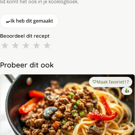
lid komt het ook in je kooklogboek.
🍳
Ik heb dit gemaakt
Beoordeel dit recept
★
★
★
★
★
Probeer dit ook
Maak favoriet
17
👍