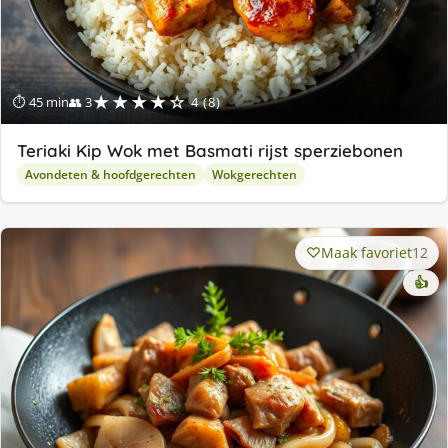
★★★★☆
⏱ 45 min
👥 3
4 (8)
Teriaki Kip Wok met Basmati rijst sperziebonen
Avondeten & hoofdgerechten
Wokgerechten
Maak favoriet
12
👍