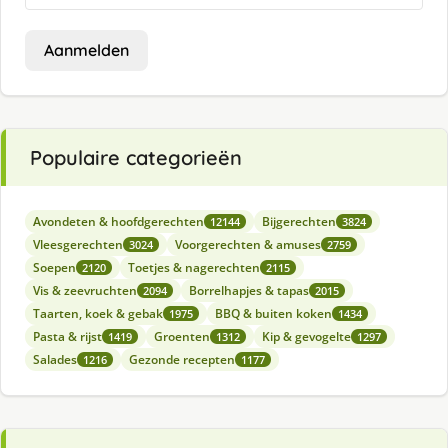
Aanmelden
Populaire categorieën
Avondeten & hoofdgerechten
Bijgerechten
12144
3824
Vleesgerechten
Voorgerechten & amuses
3024
2759
Soepen
Toetjes & nagerechten
2120
2115
Vis & zeevruchten
Borrelhapjes & tapas
2094
2015
Taarten, koek & gebak
BBQ & buiten koken
1975
1434
Pasta & rijst
Groenten
Kip & gevogelte
1419
1312
1297
Salades
Gezonde recepten
1216
1177