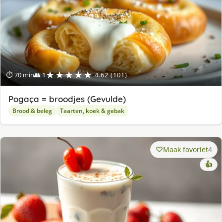
★★★★★
⏱ 70 min
👥 1
4.62 (101)
Pogaça = broodjes (Gevulde)
Brood & beleg
Taarten, koek & gebak
Maak favoriet
4
👍