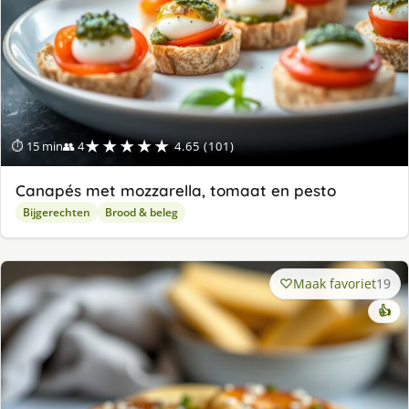
★★★★★
⏱ 15 min
👥 4
4.65 (101)
Canapés met mozzarella, tomaat en pesto
Bijgerechten
Brood & beleg
Maak favoriet
19
👍