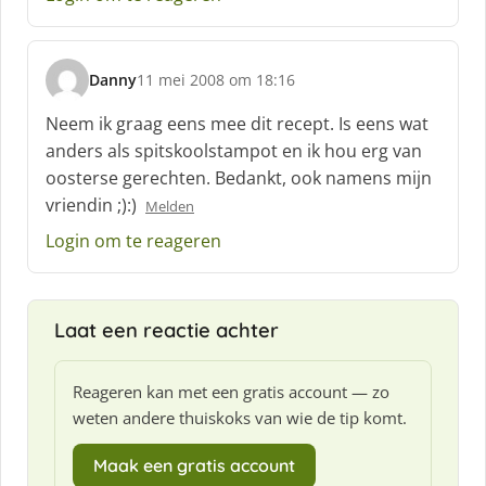
e
f
:
Danny
11 mei 2008 om 18:16
s
c
Neem ik graag eens mee dit recept. Is eens wat
h
anders als spitskoolstampot en ik hou erg van
r
oosterse gerechten. Bedankt, ook namens mijn
e
vriendin ;):)
e
Melden
f
Login om te reageren
:
Laat een reactie achter
Reageren kan met een gratis account — zo
weten andere thuiskoks van wie de tip komt.
Maak een gratis account