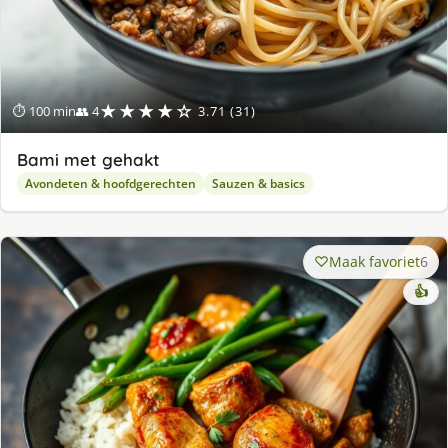
★★★★☆
⏱ 100 min
👥 4
3.71 (31)
Bami met gehakt
Avondeten & hoofdgerechten
Sauzen & basics
Maak favoriet
6
👍