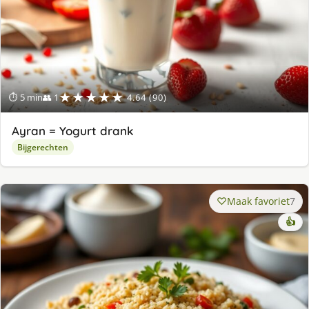
★★★★★
⏱ 5 min
👥 1
4.64 (90)
Ayran = Yogurt drank
Bijgerechten
Maak favoriet
7
👍