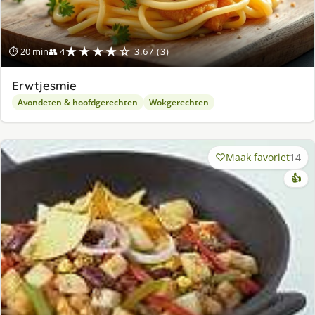
★★★★☆
⏱ 20 min
👥 4
3.67 (3)
Erwtjesmie
Avondeten & hoofdgerechten
Wokgerechten
Maak favoriet
14
👍