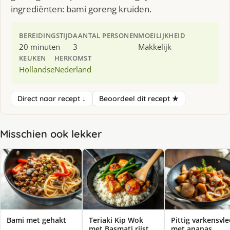
ingrediënten: bami goreng kruiden.
BEREIDINGSTIJD
AANTAL PERSONEN
MOEILIJKHEID
20 minuten
3
Makkelijk
KEUKEN
HERKOMST
Hollandse
Nederland
Direct naar recept ↓
Beoordeel dit recept ★
Misschien ook lekker
Bami met gehakt
Teriaki Kip Wok
Pittig varkensvle
met Basmati rijst
met ananas