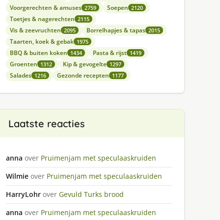
Voorgerechten & amuses
Soepen
2759
2120
Toetjes & nagerechten
2115
Vis & zeevruchten
Borrelhapjes & tapas
2095
2015
Taarten, koek & gebak
1975
BBQ & buiten koken
Pasta & rijst
1434
1419
Groenten
Kip & gevogelte
1312
1297
Salades
Gezonde recepten
1216
1177
Laatste reacties
anna
over
Pruimenjam met speculaaskruiden
Wilmie
over
Pruimenjam met speculaaskruiden
HarryLohr
over
Gevuld Turks brood
anna
over
Pruimenjam met speculaaskruiden