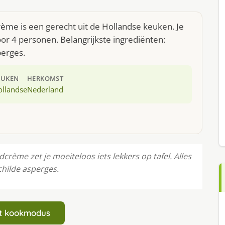
me is een gerecht uit de Hollandse keuken. Je
r 4 personen. Belangrijkste ingrediënten:
perges.
EUKEN
HERKOMST
ollandse
Nederland
ème zet je moeiteloos iets lekkers op tafel. Alles
childe asperges.
art kookmodus