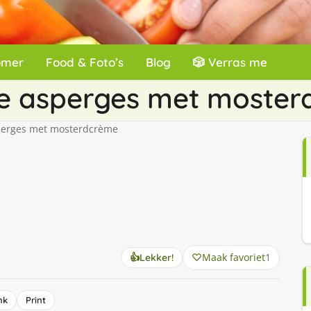
omer
Food & Foto’s
Blog
🎲 Verras me
se asperges met moste
perges met mosterdcrème
Maak favoriet
1
👍
Lekker!
nk
Print