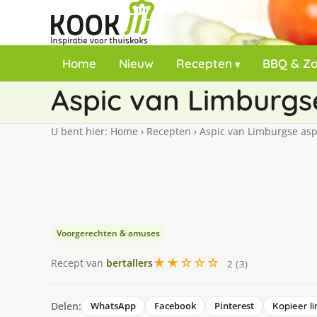
Home
Nieuw
Recepten
BBQ & Z
Aspic van Limburg
U bent hier:
Home
›
Recepten
›
Aspic van Limburgse as
Voorgerechten & amuses
★★☆☆☆
Recept van
bertallers
2 (3)
Delen:
WhatsApp
Facebook
Pinterest
Kopieer li