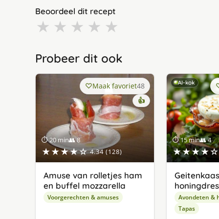
Beoordeel dit recept
★
★
★
★
★
Probeer dit ook
AI-kok
Maak favoriet
48
👍
⏱ 20 min
👥 8
⏱ 15 min
👥 4
★★★★☆
★★★★☆
4.34 (128)
Amuse van rolletjes ham
Geitenkaas
en buffel mozzarella
honingdres
Voorgerechten & amuses
Avondeten & 
Tapas