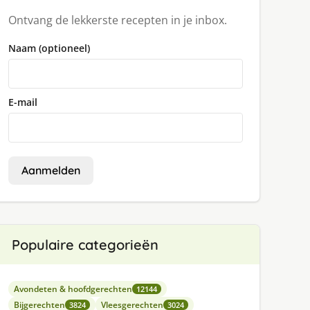
Ontvang de lekkerste recepten in je inbox.
Naam (optioneel)
E-mail
Aanmelden
Populaire categorieën
Avondeten & hoofdgerechten
12144
Bijgerechten
Vleesgerechten
3824
3024