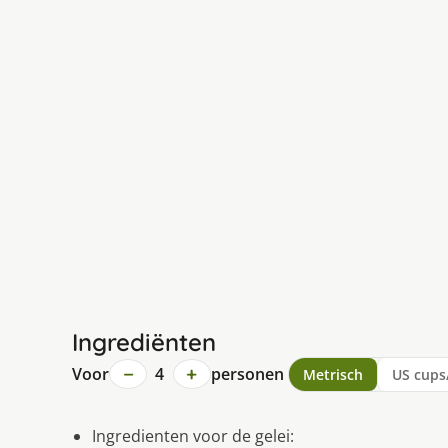
Ingrediënten
−
+
Voor
4
personen
Metrisch
US cups
Ingredienten voor de gelei: