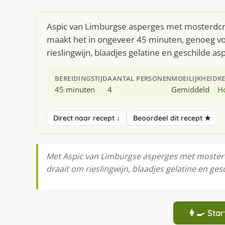
Aspic van Limburgse asperges met mosterdcrè
maakt het in ongeveer 45 minuten, genoeg voo
rieslingwijn, blaadjes gelatine en geschilde as
BEREIDINGSTIJD
AANTAL PERSONEN
MOEILIJKHEID
K
45 minuten
4
Gemiddeld
H
Direct naar recept ↓
Beoordeel dit recept ★
Met Aspic van Limburgse asperges met mosterdcr
draait om rieslingwijn, blaadjes gelatine en ges
👩‍🍳 St