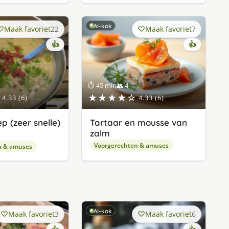
AI-kok
Maak favoriet
22
Maak favoriet
7
👍
👍
⏱ 45 min
👥 4
★★★★☆
4.33 (6)
4.33 (6)
p (zeer snelle)
Tartaar en mousse van
zalm
Voorgerechten & amuses
n & amuses
AI-kok
Maak favoriet
3
Maak favoriet
6