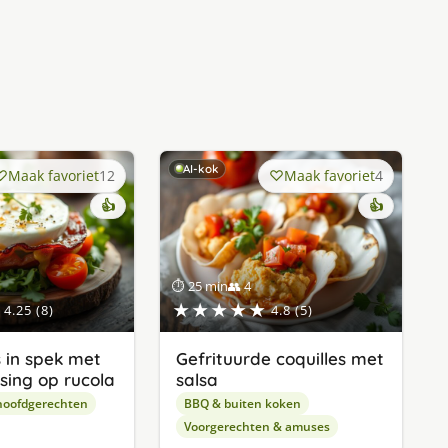
AI-kok
Maak favoriet
12
Maak favoriet
4
👍
👍
⏱ 25 min
👥 4
★★★★★
4.25 (8)
4.8 (5)
 in spek met
Gefrituurde coquilles met
sing op rucola
salsa
hoofdgerechten
BBQ & buiten koken
Voorgerechten & amuses