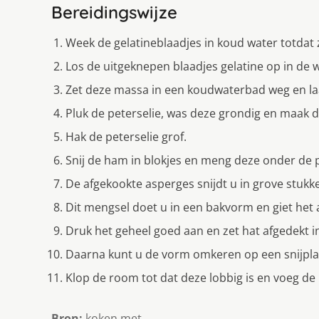
Bereidingswijze
Week de gelatineblaadjes in koud water totdat z
Los de uitgeknepen blaadjes gelatine op in de
Zet deze massa in een koudwaterbad weg en l
Pluk de peterselie, was deze grondig en maak d
Hak de peterselie grof.
Snij de ham in blokjes en meng deze onder de p
De afgekookte asperges snijdt u in grove stuk
Dit mengsel doet u in een bakvorm en giet het
Druk het geheel goed aan en zet hat afgedekt i
Daarna kunt u de vorm omkeren op een snijplan
Klop de room tot dat deze lobbig is en voeg d
Bron:
koken met