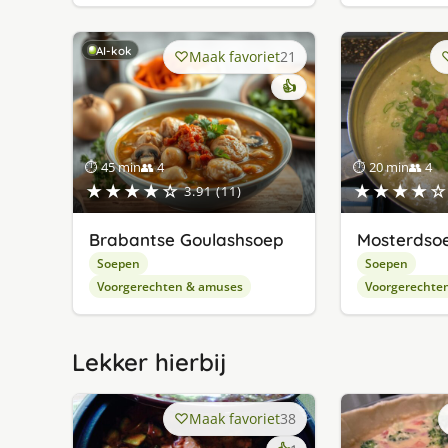
AI-kok
Maak favoriet
21
👍
⏱ 45 min
👥 4
⏱ 20 min
👥 4
★★★★☆
★★★★☆
3.91 (11)
Brabantse Goulashsoep
Mosterdsoe
Soepen
Soepen
Voorgerechten & amuses
Voorgerechte
Lekker hierbij
Maak favoriet
38