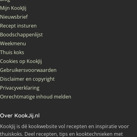
Mijn KookJij
Nieuwsbrief
Recept insturen
Boodschappenlijst
Weekmenu
Thuis koks
Cookies op KookJij
Gebruikersvoorwaarden
Disclaimer en copyright
Privacyverklaring
Onrechtmatige inhoud melden
Over KookJij.nl
KookJij is dé kookwebsite vol recepten en inspiratie voor
thuiskoks. Deel recepten, tips en kooktechnieken met