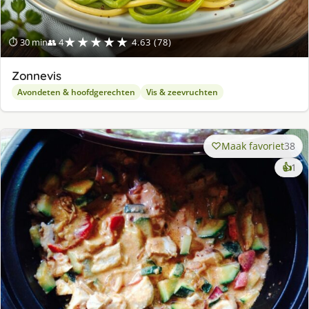
★★★★★
⏱ 30 min
👥 4
4.63 (78)
Zonnevis
Avondeten & hoofdgerechten
Vis & zeevruchten
Maak favoriet
38
ke
👍
1
lek
ge