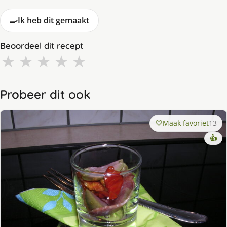
🍳
Ik heb dit gemaakt
Beoordeel dit recept
★
★
★
★
★
Probeer dit ook
Maak favoriet
13
👍