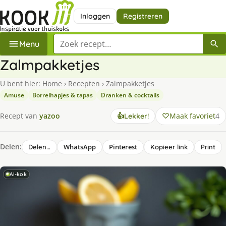
Inloggen
Registreren
Zoek een recept
Menu
Zalmpakketjes
U bent hier:
Home
›
Recepten
›
Zalmpakketjes
Amuse
Borrelhapjes & tapas
Dranken & cocktails
Maak favoriet
4
Recept van
yazoo
👍
Lekker!
Delen:
WhatsApp
Pinterest
Delen…
Kopieer link
Print
AI-kok