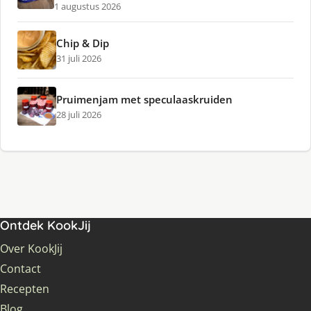
1 augustus 2026
Chip & Dip
31 juli 2026
Pruimenjam met speculaaskruiden
28 juli 2026
Ontdek KookJij
Over KookJij
Contact
Recepten
Blog