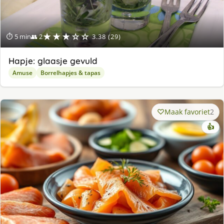
★★★☆☆
⏱ 5 min
👥 2
3.38 (29)
Hapje: glaasje gevuld
Amuse
Borrelhapjes & tapas
Maak favoriet
2
👍