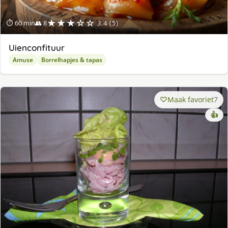
★★★☆☆
⏱ 60 min
👥 8
3.4 (5)
Uienconfituur
Amuse
Borrelhapjes & tapas
Maak favoriet
7
👍