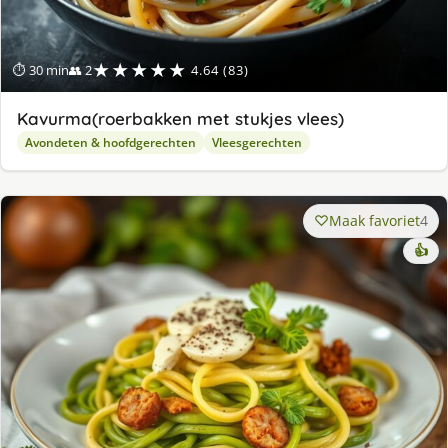
★★★★★
⏱ 30 min
👥 2
4.64 (83)
Kavurma(roerbakken met stukjes vlees)
Avondeten & hoofdgerechten
Vleesgerechten
Maak favoriet
4
👍