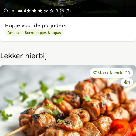
★★★☆☆
⏱ 1 min
👥 4
3.29 (7)
Hapje voor de pagaders
Amuse
Borrelhapjes & tapas
Lekker hierbij
Maak favoriet
28
ke
👍
1
lek
ge