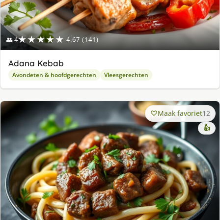
★★★★★
👥 4
4.67 (141)
Adana Kebab
Avondeten & hoofdgerechten
Vleesgerechten
Maak favoriet
12
👍