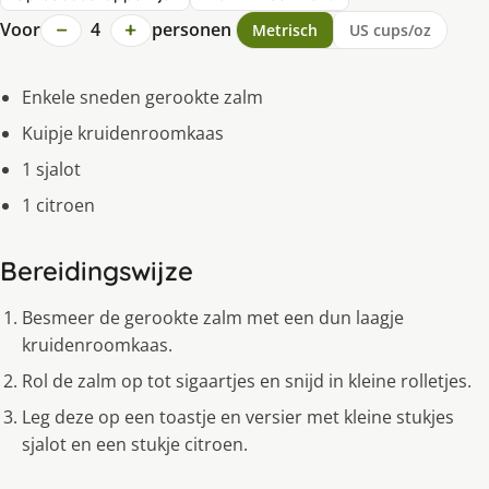
−
+
Voor
4
personen
Metrisch
US cups/oz
Enkele sneden gerookte zalm
Kuipje kruidenroomkaas
1 sjalot
1 citroen
Bereidingswijze
Besmeer de gerookte zalm met een dun laagje
kruidenroomkaas.
Rol de zalm op tot sigaartjes en snijd in kleine rolletjes.
Leg deze op een toastje en versier met kleine stukjes
sjalot en een stukje citroen.