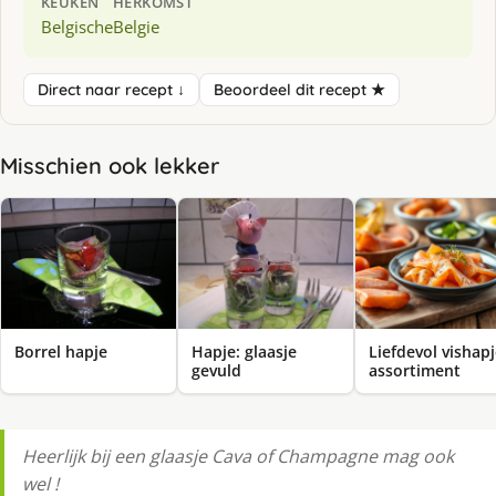
KEUKEN
HERKOMST
Belgische
Belgie
Direct naar recept ↓
Beoordeel dit recept ★
Misschien ook lekker
Borrel hapje
Hapje: glaasje
Liefdevol vishap
gevuld
assortiment
Heerlijk bij een glaasje Cava of Champagne mag ook
wel !