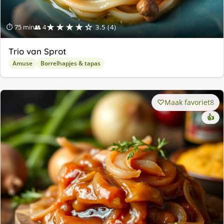
★★★★☆
⏱ 75 min
👥 4
3.5 (4)
Trio van Sprot
Amuse
Borrelhapjes & tapas
Maak favoriet
8
👍