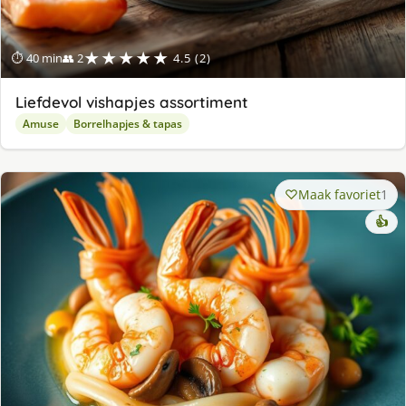
★★★★★
⏱ 40 min
👥 2
4.5 (2)
Liefdevol vishapjes assortiment
Amuse
Borrelhapjes & tapas
Maak favoriet
1
👍