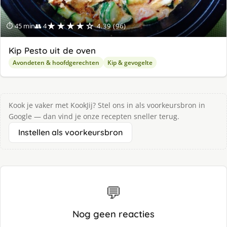
★★★★☆
⏱ 45 min
👥 4
4.39 (96)
Kip Pesto uit de oven
Avondeten & hoofdgerechten
Kip & gevogelte
Kook je vaker met KookJij? Stel ons in als voorkeursbron in
Google — dan vind je onze recepten sneller terug.
Instellen als voorkeursbron
💬
Nog geen reacties