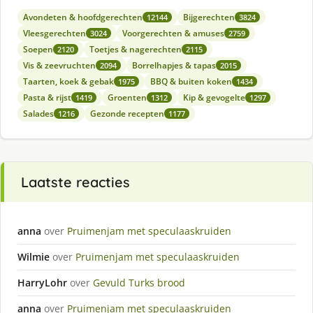
Avondeten & hoofdgerechten
Bijgerechten
12144
3824
Vleesgerechten
Voorgerechten & amuses
3024
2759
Soepen
Toetjes & nagerechten
2120
2115
Vis & zeevruchten
Borrelhapjes & tapas
2094
2015
Taarten, koek & gebak
BBQ & buiten koken
1975
1434
Pasta & rijst
Groenten
Kip & gevogelte
1419
1312
1297
Salades
Gezonde recepten
1216
1177
Laatste reacties
anna
over
Pruimenjam met speculaaskruiden
Wilmie
over
Pruimenjam met speculaaskruiden
HarryLohr
over
Gevuld Turks brood
anna
over
Pruimenjam met speculaaskruiden