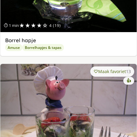
★★★★☆
⏱ 1 min
4 (19)
Borrel hapje
Amuse
Borrelhapjes & tapas
Maak favoriet
13
👍