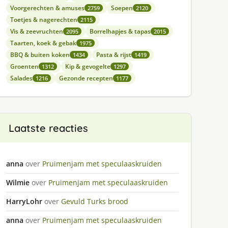
Voorgerechten & amuses
Soepen
2759
2120
Toetjes & nagerechten
2115
Vis & zeevruchten
Borrelhapjes & tapas
2095
2015
Taarten, koek & gebak
1975
BBQ & buiten koken
Pasta & rijst
1434
1419
Groenten
Kip & gevogelte
1312
1297
Salades
Gezonde recepten
1216
1177
Laatste reacties
anna
over
Pruimenjam met speculaaskruiden
Wilmie
over
Pruimenjam met speculaaskruiden
HarryLohr
over
Gevuld Turks brood
anna
over
Pruimenjam met speculaaskruiden