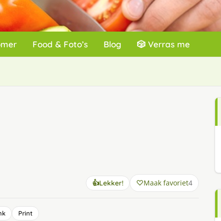
omer
Food & Foto’s
Blog
🎲 Verras me
Maak favoriet
4
👍
Lekker!
nk
Print