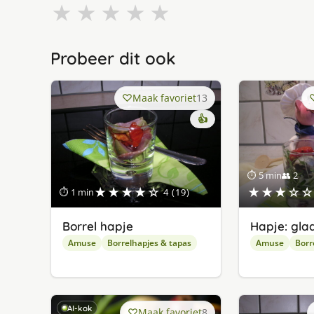
★
★
★
★
★
Probeer dit ook
Maak favoriet
13
👍
⏱ 5 min
👥 2
★★★★☆
★★★☆☆
⏱ 1 min
4 (19)
Borrel hapje
Hapje: gla
Amuse
Borrelhapjes & tapas
Amuse
Borr
AI-kok
Maak favoriet
8