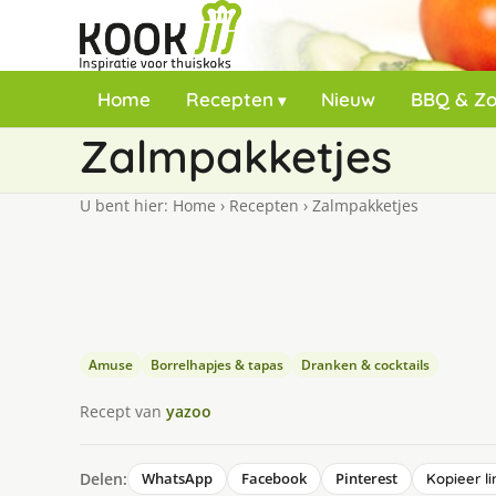
Home
Recepten
Nieuw
BBQ & Z
Zalmpakketjes
U bent hier:
Home
›
Recepten
›
Zalmpakketjes
Amuse
Borrelhapjes & tapas
Dranken & cocktails
Recept van
yazoo
Delen:
WhatsApp
Facebook
Pinterest
Kopieer li