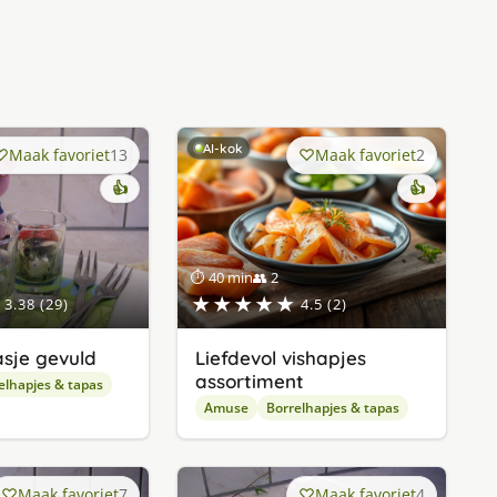
AI-kok
Maak favoriet
13
Maak favoriet
2
👍
👍
⏱ 40 min
👥 2
★★★★★
3.38 (29)
4.5 (2)
asje gevuld
Liefdevol vishapjes
assortiment
elhapjes & tapas
Amuse
Borrelhapjes & tapas
Maak favoriet
7
Maak favoriet
4