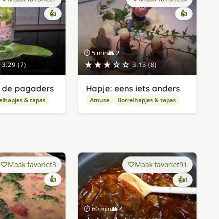
👍
👍
⏱ 5 min
👥 2
★★★☆☆
3.29 (7)
3.13 (8)
 de pagaders
Hapje: eens iets anders
elhapjes & tapas
Amuse
Borrelhapjes & tapas
Maak favoriet
3
Maak favoriet
91
👍
keer
👍
1
lekker
gevonde
⏱ 60 min
👥 4