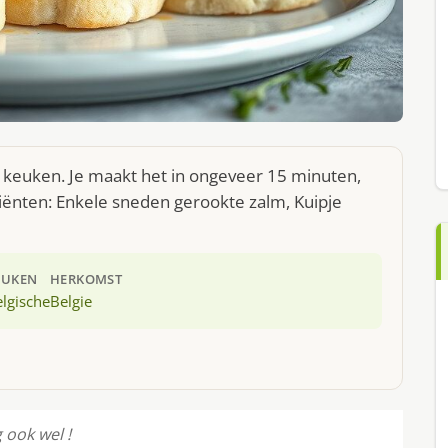
e keuken. Je maakt het in ongeveer 15 minuten,
iënten: Enkele sneden gerookte zalm, Kuipje
EUKEN
HERKOMST
lgische
Belgie
 ook wel !