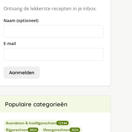
Ontvang de lekkerste recepten in je inbox.
Naam (optioneel)
E-mail
Aanmelden
Populaire categorieën
Avondeten & hoofdgerechten
12144
Bijgerechten
Vleesgerechten
3824
3024