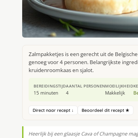
Zalmpakketjes is een gerecht uit de Belgisch
genoeg voor 4 personen. Belangrijkste ingred
kruidenroomkaas en sjalot.
BEREIDINGSTIJD
AANTAL PERSONEN
MOEILIJKHEID
K
15 minuten
4
Makkelijk
Be
Direct naar recept ↓
Beoordeel dit recept ★
Heerlijk bij een glaasje Cava of Champagne mag