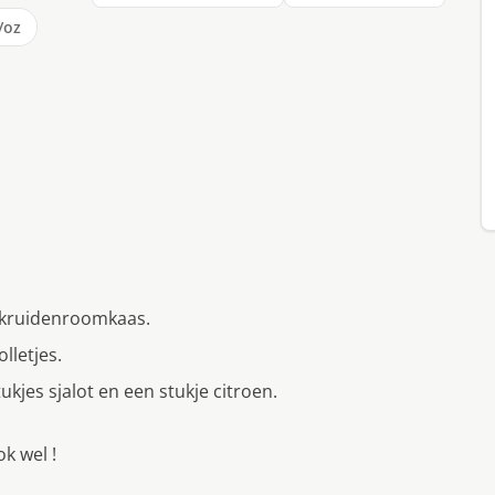
/oz
 kruidenroomkaas.
olletjes.
ukjes sjalot en een stukje citroen.
k wel !