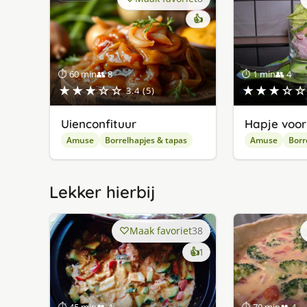
👍
⏱ 60 min
👥 8
⏱ 1 min
👥 4
★★★☆☆
★★★☆☆
3.4 (5)
Uienconfituur
Hapje voor
Amuse
Borrelhapjes & tapas
Amuse
Borr
Lekker hierbij
Maak favoriet
38
keer
👍
1
lekker
gevonden
⏱ 45 min
👥 4
⏱ 70 min
👥 4