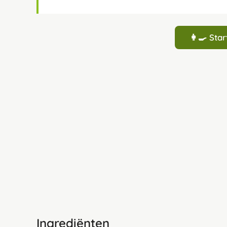
👩‍🍳 St
Ingrediënten