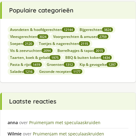
Populaire categorieën
Avondeten & hoofdgerechten
Bijgerechten
12144
3824
Vleesgerechten
Voorgerechten & amuses
3024
2759
Soepen
Toetjes & nagerechten
2120
2115
Vis & zeevruchten
Borrelhapjes & tapas
2094
2015
Taarten, koek & gebak
BBQ & buiten koken
1975
1434
Pasta & rijst
Groenten
Kip & gevogelte
1419
1312
1297
Salades
Gezonde recepten
1216
1177
Laatste reacties
anna
over
Pruimenjam met speculaaskruiden
Wilmie
over
Pruimenjam met speculaaskruiden