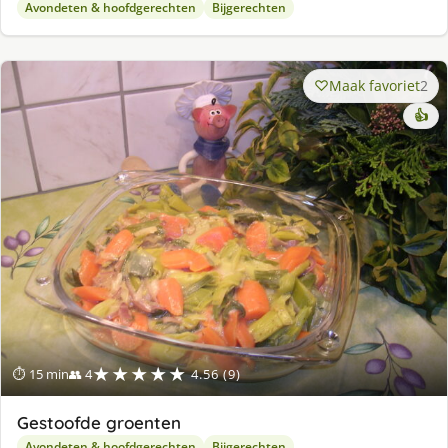
Avondeten & hoofdgerechten
Bijgerechten
Maak favoriet
2
👍
★★★★★
⏱ 15 min
👥 4
4.56 (9)
Gestoofde groenten
Avondeten & hoofdgerechten
Bijgerechten