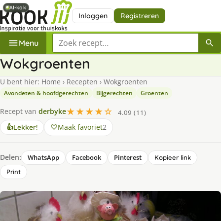
AI-kok
AI-kok
Inloggen
Registreren
Zoek een recept
Menu
Wokgroenten
U bent hier:
Home
›
Recepten
›
Wokgroenten
Avondeten & hoofdgerechten
Bijgerechten
Groenten
★★★★☆
Recept van
derbyke
4.09 (11)
Maak favoriet
2
👍
Lekker!
Delen:
WhatsApp
Facebook
Pinterest
Kopieer link
Print