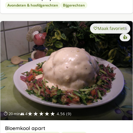
Avondeten & hoofdgerechten
Bijgerechten
Maak favoriet
6
👍
★★★★★
⏱ 20 min
👥 4
4.56 (9)
Bloemkool apart