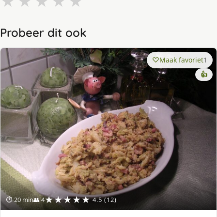
★
★
★
★
★
Probeer dit ook
Maak favoriet
1
👍
★★★★★
⏱ 20 min
👥 4
4.5 (12)