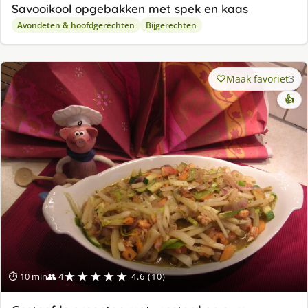
Savooikool opgebakken met spek en kaas
Avondeten & hoofdgerechten
Bijgerechten
Maak favoriet
3
👍
★★★★★
⏱ 10 min
👥 4
4.6 (10)