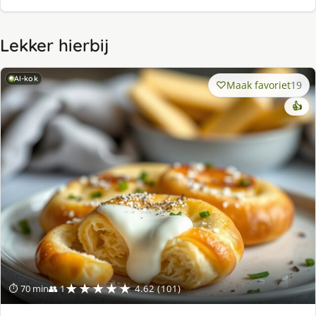
Lekker hierbij
AI-kok
Maak favoriet
19
👍
★★★★★
⏱ 70 min
👥 1
4.62 (101)