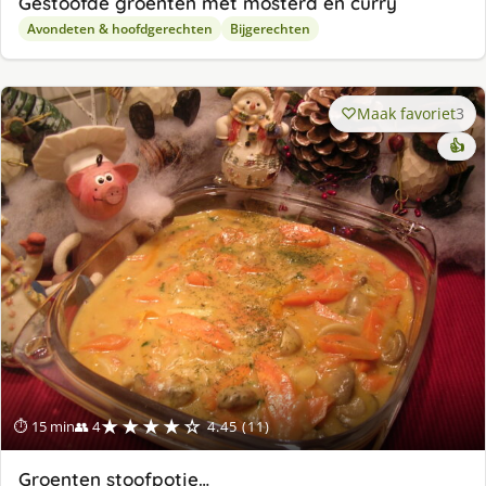
Gestoofde groenten met mosterd en curry
Avondeten & hoofdgerechten
Bijgerechten
Maak favoriet
3
👍
★★★★☆
⏱ 15 min
👥 4
4.45 (11)
Groenten stoofpotje…