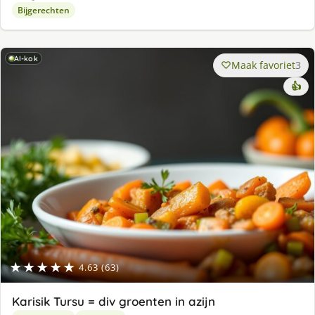
Bijgerechten
AI-kok
Maak favoriet
3
👍
★★★★★
4.63 (63)
Karisik Tursu = div groenten in azijn