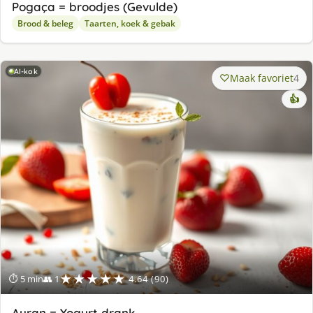
Pogaça = broodjes (Gevulde)
Brood & beleg
Taarten, koek & gebak
AI-kok
Maak favoriet
4
👍
★★★★★
⏱ 5 min
👥 1
4.64 (90)
Ayran = Yogurt drank