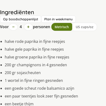
Ingrediënten
Op boodschappenlijst
Plan in weekmenu
−
+
Voor
4
personen
Metrisch
US cups/oz
halve rode paprika in fijne reepjes
halve gele paprika in fijne reepjes
halve groene paprika in fijne reepjes
200 gr champignons in 4 gesneden
200 gr sojascheuten
1 wortel in fijne ringen gesneden
een goede scheut rode balsamico azijn
een paar teentjes look zeer fijn gesneden
een beetje thijm