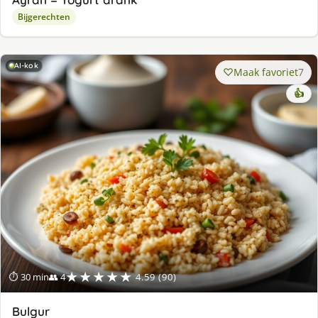
Bijgerechten
AI-kok
Maak favoriet
7
👍
★★★★★
⏱ 30 min
👥 4
4.59 (90)
Bulgur