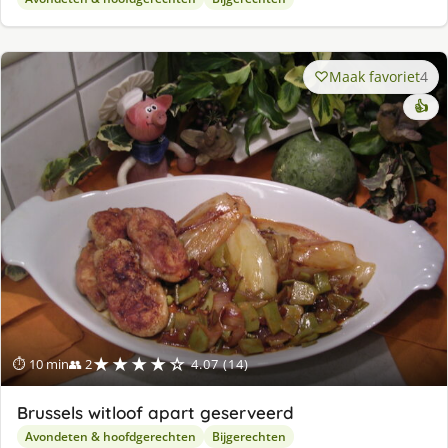
Maak favoriet
4
👍
★★★★☆
⏱ 10 min
👥 2
4.07 (14)
Brussels witloof apart geserveerd
Avondeten & hoofdgerechten
Bijgerechten