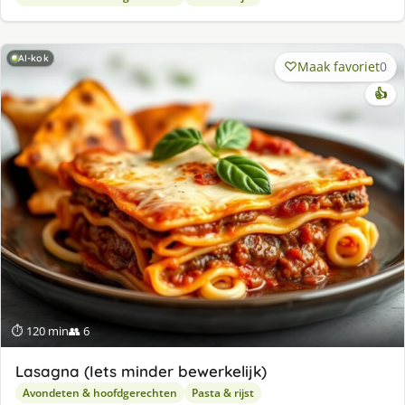
AI-kok
Maak favoriet
0
👍
⏱ 120 min
👥 6
Lasagna (Iets minder bewerkelijk)
Avondeten & hoofdgerechten
Pasta & rijst