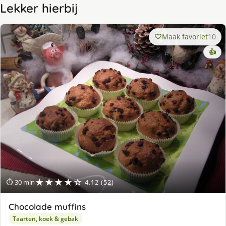
Lekker hierbij
Maak favoriet
10
👍
★★★★☆
⏱ 30 min
4.12 (52)
Chocolade muffins
Taarten, koek & gebak