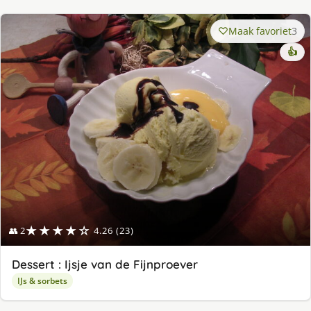
Maak favoriet
3
👍
★★★★☆
👥 2
4.26 (23)
Dessert : Ijsje van de Fijnproever
IJs & sorbets