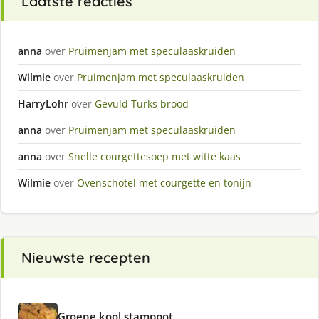
Laatste reacties
anna
over
Pruimenjam met speculaaskruiden
Wilmie
over
Pruimenjam met speculaaskruiden
HarryLohr
over
Gevuld Turks brood
anna
over
Pruimenjam met speculaaskruiden
anna
over
Snelle courgettesoep met witte kaas
Wilmie
over
Ovenschotel met courgette en tonijn
Nieuwste recepten
Groene kool stamppot