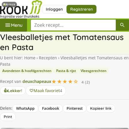
AI-kok
Inloggen
Registreren
Zoek een recept
Menu
Vleesballetjes met Tomatensaus
en Pasta
U bent hier:
Home
›
Recepten
›
Vleesballetjes met Tomatensaus en
Pasta
Avondeten & hoofdgerechten
Pasta & rijst
Vleesgerechten
★★★★☆
Recept van
deuxchapeaux
4 (2)
Maak favoriet
4
👍
Lekker!
Delen:
WhatsApp
Facebook
Pinterest
Kopieer link
Print