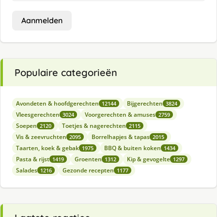
Aanmelden
Populaire categorieën
Avondeten & hoofdgerechten
Bijgerechten
12144
3824
Vleesgerechten
Voorgerechten & amuses
3024
2759
Soepen
Toetjes & nagerechten
2120
2115
Vis & zeevruchten
Borrelhapjes & tapas
2095
2015
Taarten, koek & gebak
BBQ & buiten koken
1975
1434
Pasta & rijst
Groenten
Kip & gevogelte
1419
1312
1297
Salades
Gezonde recepten
1216
1177