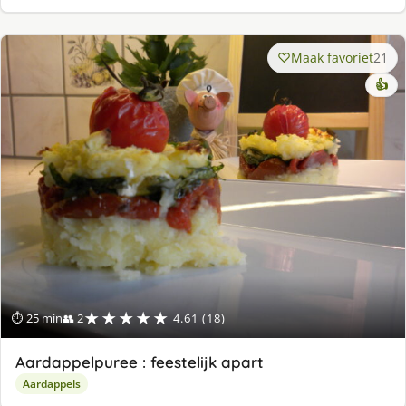
Maak favoriet
21
👍
★★★★★
⏱ 25 min
👥 2
4.61 (18)
Aardappelpuree : feestelijk apart
Aardappels