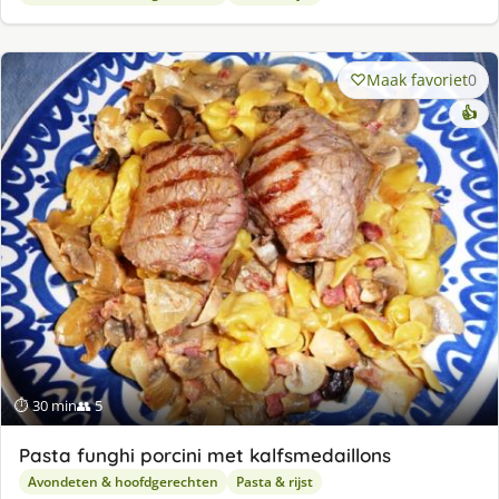
Maak favoriet
0
👍
⏱ 30 min
👥 5
Pasta funghi porcini met kalfsmedaillons
Avondeten & hoofdgerechten
Pasta & rijst