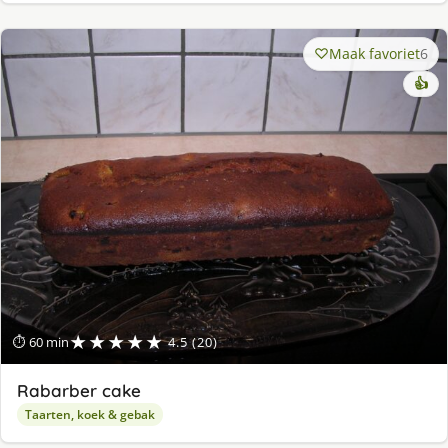
Maak favoriet
6
👍
★★★★★
⏱ 60 min
4.5 (20)
Rabarber cake
Taarten, koek & gebak