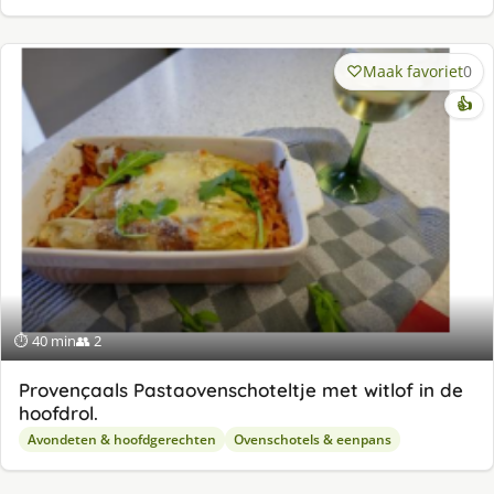
Maak favoriet
0
👍
⏱ 40 min
👥 2
Provençaals Pastaovenschoteltje met witlof in de
hoofdrol.
Avondeten & hoofdgerechten
Ovenschotels & eenpans