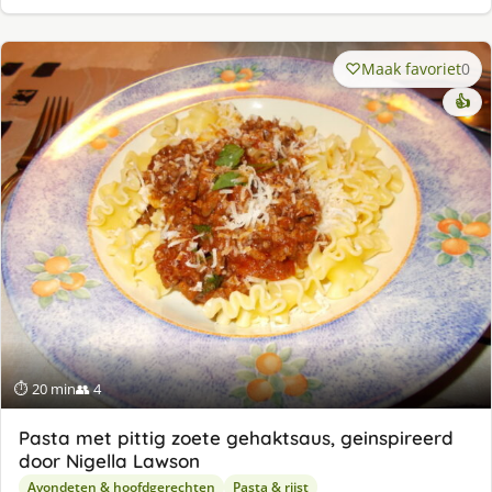
Maak favoriet
0
👍
⏱ 20 min
👥 4
Pasta met pittig zoete gehaktsaus, geinspireerd
door Nigella Lawson
Avondeten & hoofdgerechten
Pasta & rijst