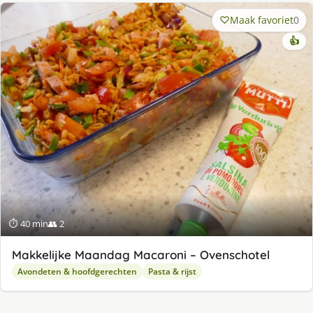
Maak favoriet
0
👍
⏱ 40 min
👥 2
Makkelijke Maandag Macaroni – Ovenschotel
Avondeten & hoofdgerechten
Pasta & rijst