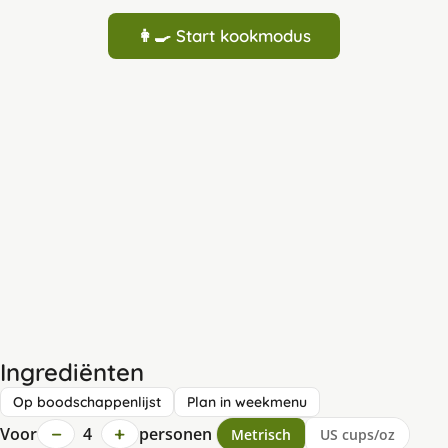
👩‍🍳 Start kookmodus
Ingrediënten
Op boodschappenlijst
Plan in weekmenu
−
+
Voor
4
personen
Metrisch
US cups/oz