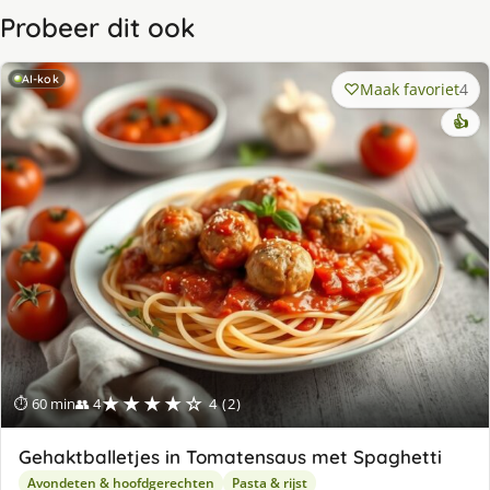
Probeer dit ook
AI-kok
Maak favoriet
4
👍
★★★★☆
⏱ 60 min
👥 4
4 (2)
Gehaktballetjes in Tomatensaus met Spaghetti
Avondeten & hoofdgerechten
Pasta & rijst