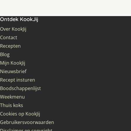
Ontdek KookJij
Over KookJij
Contact
Recepten
Blog
Mijn KookJij
Nieuwsbrief
Recept insturen
Boodschappenlijst
Weekmenu
Thuis koks
Cookies op KookJij
Gebruikersvoorwaarden
Disclaimer en copyright