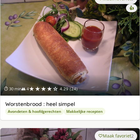
👍
★★★★☆
⏱ 30 min
👥 4
4.29 (24)
Worstenbrood : heel simpel
Avondeten & hoofdgerechten
Makkelijke recepten
Maak favoriet
2