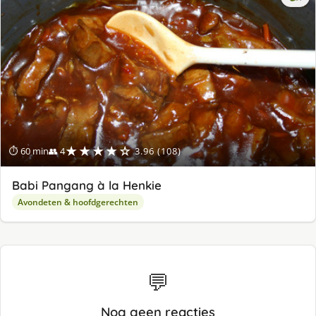
lek
ge
★★★★☆
⏱ 60 min
👥 4
3.96 (108)
Babi Pangang à la Henkie
Avondeten & hoofdgerechten
💬
Nog geen reacties