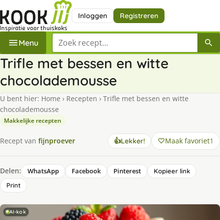
Inloggen
Registreren
Zoek een recept
Menu
Trifle met bessen en witte
chocolademousse
U bent hier:
Home
›
Recepten
›
Trifle met bessen en witte
chocolademousse
Makkelijke recepten
Maak favoriet
1
Recept van
fijnproever
👍
Lekker!
Delen:
WhatsApp
Facebook
Pinterest
Kopieer link
Print
AI-kok