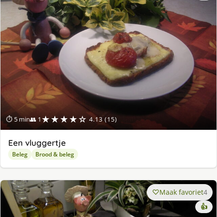
★★★★☆
⏱ 5 min
👥 1
4.13 (15)
Een vluggertje
Beleg
Brood & beleg
Maak favoriet
4
👍