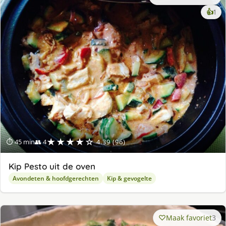
ke
👍
1
lek
ge
★★★★☆
⏱ 45 min
👥 4
4.39 (96)
Kip Pesto uit de oven
Avondeten & hoofdgerechten
Kip & gevogelte
Maak favoriet
3