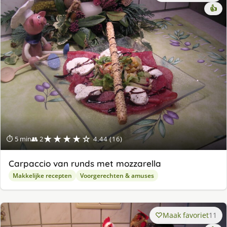
👍
★★★★☆
⏱ 5 min
👥 2
4.44 (16)
Carpaccio van runds met mozzarella
Makkelijke recepten
Voorgerechten & amuses
Maak favoriet
11