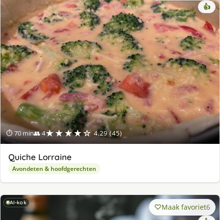
👍
★★★★☆
⏱ 70 min
👥 4
4.29 (45)
Quiche Lorraine
Avondeten & hoofdgerechten
AI-kok
Maak favoriet
6