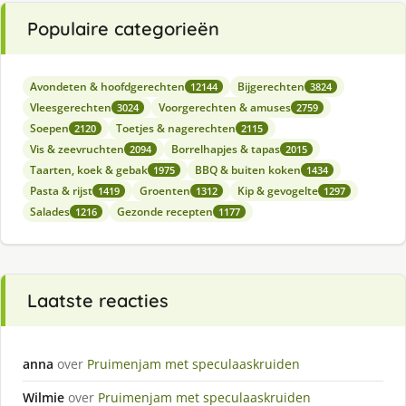
Populaire categorieën
Avondeten & hoofdgerechten
Bijgerechten
12144
3824
Vleesgerechten
Voorgerechten & amuses
3024
2759
Soepen
Toetjes & nagerechten
2120
2115
Vis & zeevruchten
Borrelhapjes & tapas
2094
2015
Taarten, koek & gebak
BBQ & buiten koken
1975
1434
Pasta & rijst
Groenten
Kip & gevogelte
1419
1312
1297
Salades
Gezonde recepten
1216
1177
Laatste reacties
anna
over
Pruimenjam met speculaaskruiden
Wilmie
over
Pruimenjam met speculaaskruiden