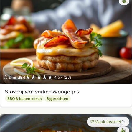
👍
★★★★★
⏱ 2 min
👥 4
4.57 (28)
Stoverij van varkenswangetjes
BBQ & buiten koken
Bijgerechten
Maak favoriet
91
ke
👍
1