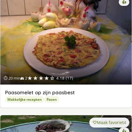
👍
★★★★☆
⏱ 20 min
👥 2
4.18 (17)
Paasomelet op zijn paasbest
Makkelijke recepten
Pasen
Maak favoriet
4
👍