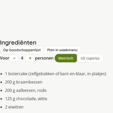
Ingrediënten
Op boodschappenlijst
Plan in weekmenu
−
+
Voor
4
personen
Metrisch
US cups/oz
1 botercake (zelfgebakken of kant-en-klaar, in plakjes)
200 g braambessen
200 g aalbessen, rode
125 g chocolade, witte
2 eiwitten