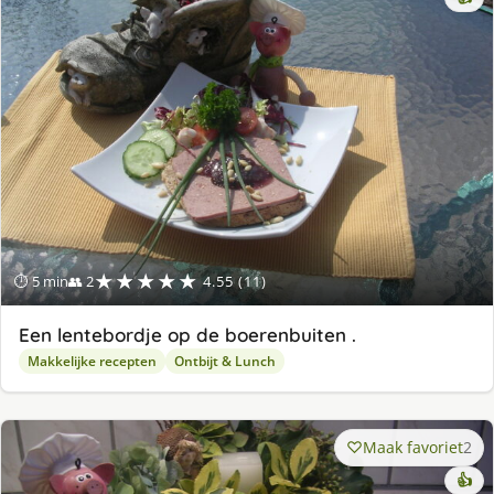
★★★★★
⏱ 5 min
👥 2
4.55 (11)
Een lentebordje op de boerenbuiten .
Makkelijke recepten
Ontbijt & Lunch
Maak favoriet
2
👍