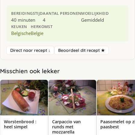
BEREIDINGSTIJD
AANTAL PERSONEN
MOEILIJKHEID
40 minuten
4
Gemiddeld
KEUKEN
HERKOMST
Belgische
Belgie
Direct naar recept ↓
Beoordeel dit recept ★
Misschien ook lekker
Worstenbrood :
Carpaccio van
Paasomelet op z
heel simpel
runds met
paasbest
mozzarella