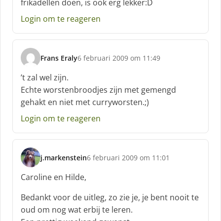
frikadellen doen, is ook erg lekker:D
r
e
Login om te reageren
e
f
:
Frans Eraly
6 februari 2009 om 11:49
s
c
’t zal wel zijn.
h
Echte worstenbroodjes zijn met gemengd
r
gehakt en niet met curryworsten.;)
e
e
Login om te reageren
f
:
j.markenstein
6 februari 2009 om 11:01
s
c
Caroline en Hilde,
h
r
Bedankt voor de uitleg, zo zie je, je bent nooit te
e
oud om nog wat erbij te leren.
e