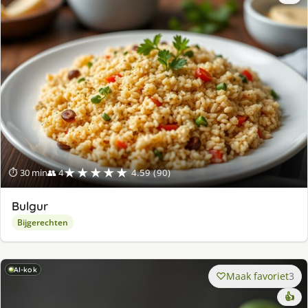
★★★★★
⏱ 30 min
👥 4
4.59 (90)
Bulgur
Bijgerechten
AI-kok
Maak favoriet
3
👍