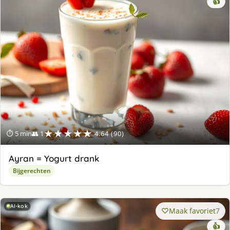
👍
★★★★★
⏱ 5 min
👥 1
4.64 (90)
Ayran = Yogurt drank
Bijgerechten
AI-kok
Maak favoriet
7
👍