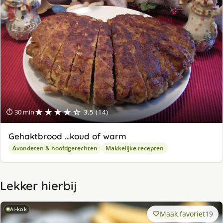
★★★★☆
⏱ 30 min
3.5 (14)
Gehaktbrood …koud of warm
Avondeten & hoofdgerechten
Makkelijke recepten
Lekker hierbij
AI-kok
Maak favoriet
19