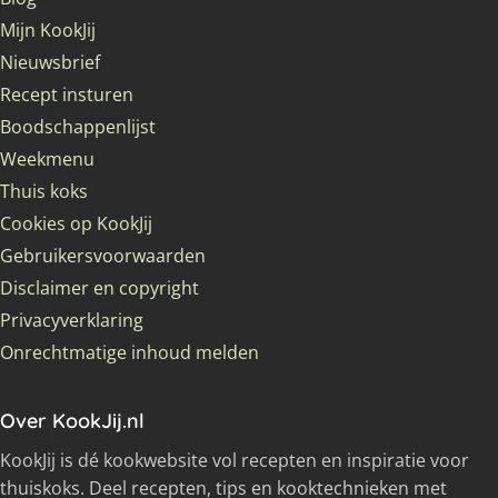
Mijn KookJij
Nieuwsbrief
Recept insturen
Boodschappenlijst
Weekmenu
Thuis koks
Cookies op KookJij
Gebruikersvoorwaarden
Disclaimer en copyright
Privacyverklaring
Onrechtmatige inhoud melden
Over KookJij.nl
KookJij is dé kookwebsite vol recepten en inspiratie voor
thuiskoks. Deel recepten, tips en kooktechnieken met