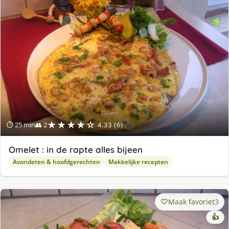
★★★★☆
⏱ 25 min
👥 2
4.33 (6)
Omelet : in de rapte alles bijeen
Avondeten & hoofdgerechten
Makkelijke recepten
Maak favoriet
3
👍