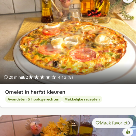
★★★★☆
⏱ 20 min
👥 2
4.13 (8)
Omelet in herfst kleuren
Avondeten & hoofdgerechten
Makkelijke recepten
Maak favoriet
0
👍