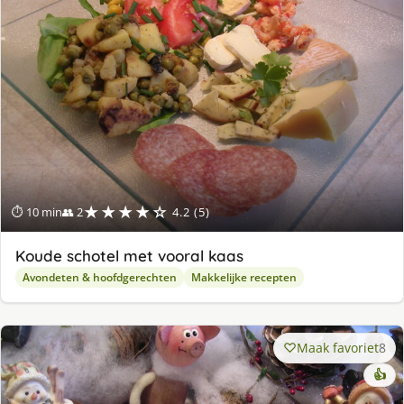
★★★★☆
⏱ 10 min
👥 2
4.2 (5)
Koude schotel met vooral kaas
Avondeten & hoofdgerechten
Makkelijke recepten
Maak favoriet
8
👍