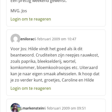
Een prettig weekend gewenst.
f
:
MVG. Jos
Login om te reageren
enilorac
6 februari 2009 om 10:47
s
c
Voor Jos: Hilde vindt het goed als ik dit
h
beantwoord. Cruditeiten zijn reepjes rauwkost,
r
zoals paprika, bleekselderij, wortel,
e
komkommer, bloemkoolroosjes etc. Uiteraard
e
f
kan je naar eigen smaak afwisselen. Ik hoop dat
:
je zo verder kunt, groetjes, Caroline en Hilde
Login om te reageren
j.markenstein
6 februari 2009 om 09:51
s