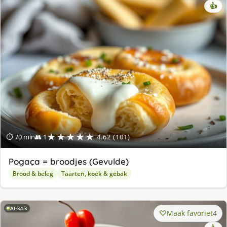
👍
★★★★★
⏱ 70 min
👥 1
4.62 (101)
Pogaça = broodjes (Gevulde)
Brood & beleg
Taarten, koek & gebak
AI-kok
Maak favoriet
4