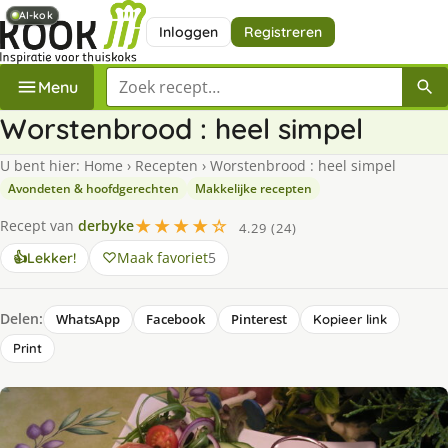
AI-kok
AI-kok
Inloggen
Registreren
Zoek een recept
Menu
Worstenbrood : heel simpel
U bent hier:
Home
›
Recepten
›
Worstenbrood : heel simpel
Avondeten & hoofdgerechten
Makkelijke recepten
★★★★☆
Recept van
derbyke
4.29 (24)
Maak favoriet
5
👍
Lekker!
Delen:
WhatsApp
Facebook
Pinterest
Kopieer link
Print