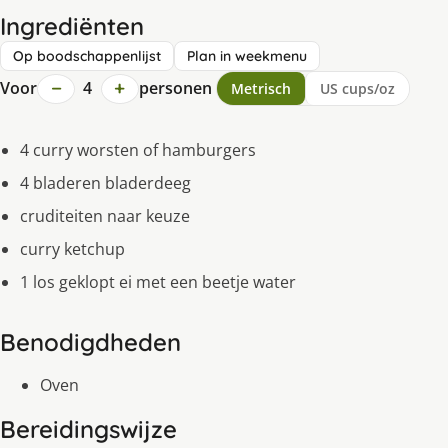
Ingrediënten
Op boodschappenlijst
Plan in weekmenu
−
+
Voor
4
personen
Metrisch
US cups/oz
4 curry worsten of hamburgers
4 bladeren bladerdeeg
cruditeiten naar keuze
curry ketchup
1 los geklopt ei met een beetje water
Benodigdheden
Oven
Bereidingswijze