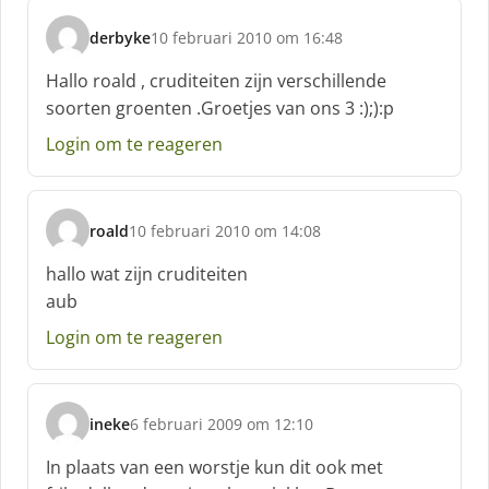
derbyke
10 februari 2010 om 16:48
s
c
Hallo roald , cruditeiten zijn verschillende
h
soorten groenten .Groetjes van ons 3 :);):p
r
e
Login om te reageren
e
f
:
roald
10 februari 2010 om 14:08
s
c
hallo wat zijn cruditeiten
h
aub
r
e
Login om te reageren
e
f
:
ineke
6 februari 2009 om 12:10
s
c
In plaats van een worstje kun dit ook met
h