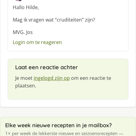
c
Hallo Hilde,
h
r
Mag ik vragen wat “cruditeiten” zijn?
e
e
MVG. Jos
f
Login om te reageren
:
Laat een reactie achter
Je moet
ingelogd zijn op
om een reactie te
plaatsen.
Elke week nieuwe recepten in je mailbox?
1× per week de lekkerste nieuwe en seizoensrecepten —