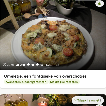
👍
★★★★☆
⏱ 20 min
👥 2
4.23 (13)
Omeletje, een fantasieke van overschotjes
Avondeten & hoofdgerechten
Makkelijke recepten
Maak favoriet
1