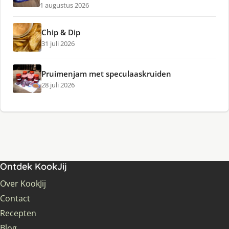
1 augustus 2026
Chip & Dip
31 juli 2026
Pruimenjam met speculaaskruiden
28 juli 2026
Ontdek KookJij
Over KookJij
Contact
Recepten
Blog