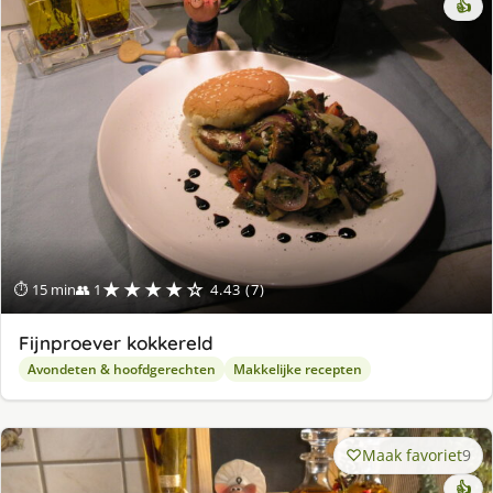
👍
★★★★☆
⏱ 15 min
👥 1
4.43 (7)
Fijnproever kokkereld
Avondeten & hoofdgerechten
Makkelijke recepten
Maak favoriet
9
👍