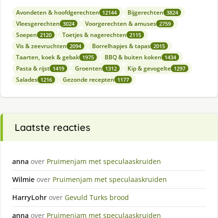
Avondeten & hoofdgerechten
Bijgerechten
12144
3824
Vleesgerechten
Voorgerechten & amuses
3024
2759
Soepen
Toetjes & nagerechten
2120
2115
Vis & zeevruchten
Borrelhapjes & tapas
2094
2015
Taarten, koek & gebak
BBQ & buiten koken
1975
1434
Pasta & rijst
Groenten
Kip & gevogelte
1419
1312
1297
Salades
Gezonde recepten
1216
1177
Laatste reacties
anna
over
Pruimenjam met speculaaskruiden
Wilmie
over
Pruimenjam met speculaaskruiden
HarryLohr
over
Gevuld Turks brood
anna
over
Pruimenjam met speculaaskruiden