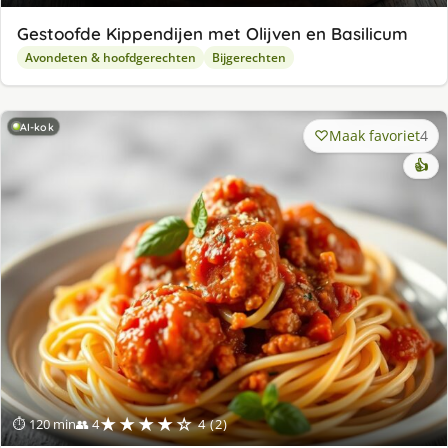
Gestoofde Kippendijen met Olijven en Basilicum
Avondeten & hoofdgerechten
Bijgerechten
AI-kok
Maak favoriet
4
👍
★★★★☆
⏱ 120 min
👥 4
4 (2)