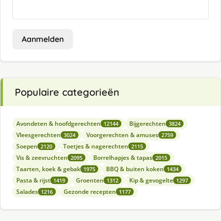
Aanmelden
Populaire categorieën
Avondeten & hoofdgerechten
Bijgerechten
12144
3824
Vleesgerechten
Voorgerechten & amuses
3024
2759
Soepen
Toetjes & nagerechten
2120
2115
Vis & zeevruchten
Borrelhapjes & tapas
2095
2015
Taarten, koek & gebak
BBQ & buiten koken
1975
1434
Pasta & rijst
Groenten
Kip & gevogelte
1419
1312
1297
Salades
Gezonde recepten
1216
1177