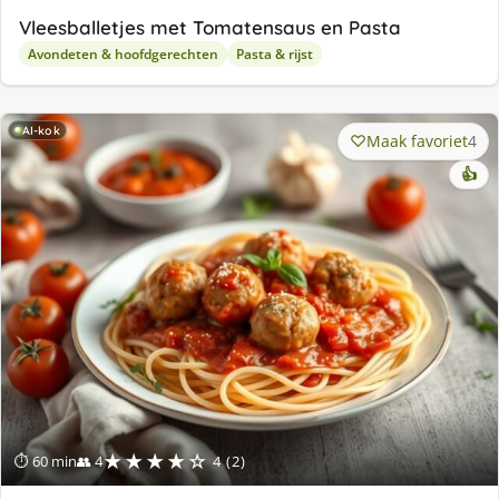
Vleesballetjes met Tomatensaus en Pasta
Avondeten & hoofdgerechten
Pasta & rijst
AI-kok
Maak favoriet
4
👍
★★★★☆
⏱ 60 min
👥 4
4 (2)