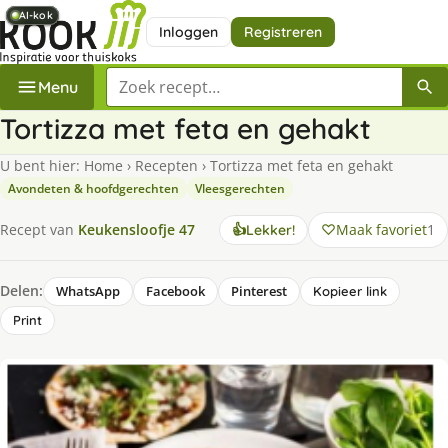
AI-kok
AI-kok
AI-kok
AI-kok
AI-kok
Inloggen
Registreren
Zoek een recept
Menu
Tortizza met feta en gehakt
U bent hier:
Home
›
Recepten
›
Tortizza met feta en gehakt
Avondeten & hoofdgerechten
Vleesgerechten
Maak favoriet
1
Recept van
Keukensloofje 47
👍
Lekker!
Delen:
WhatsApp
Facebook
Pinterest
Kopieer link
Print