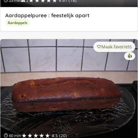
★★★★★
⏱ 25 min
👥 2
4.61 (18)
Aardappelpuree : feestelijk apart
Aardappels
Maak favoriet
6
👍
★★★★★
⏱ 60 min
4.5 (20)