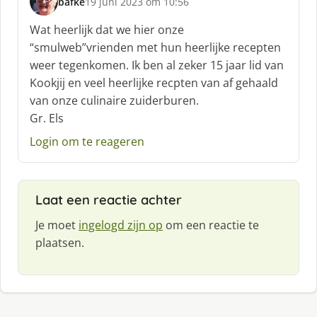
bafke
19 juni 2023 om 10:56
s
c
Wat heerlijk dat we hier onze
h
“smulweb”vrienden met hun heerlijke recepten
r
weer tegenkomen. Ik ben al zeker 15 jaar lid van
e
Kookjij en veel heerlijke recpten van af gehaald
e
f
van onze culinaire zuiderburen.
:
Gr. Els
Login om te reageren
Laat een reactie achter
Je moet
ingelogd zijn op
om een reactie te
plaatsen.