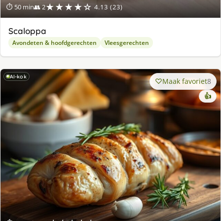
★★★★☆
⏱ 50 min
👥 2
4.13 (23)
Scaloppa
Avondeten & hoofdgerechten
Vleesgerechten
AI-kok
Maak favoriet
8
👍