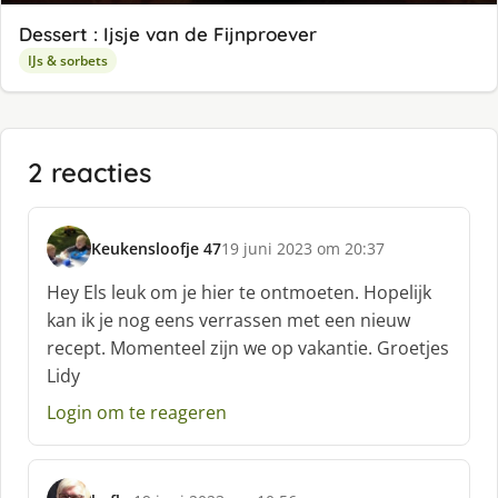
Dessert : Ijsje van de Fijnproever
IJs & sorbets
2 reacties
Keukensloofje 47
19 juni 2023 om 20:37
s
c
Hey Els leuk om je hier te ontmoeten. Hopelijk
h
kan ik je nog eens verrassen met een nieuw
r
recept. Momenteel zijn we op vakantie. Groetjes
e
Lidy
e
f
Login om te reageren
: