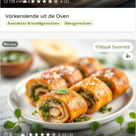
★★★★☆
⏱ 135 min
👥 6
4 (6)
Varkenslende uit de Oven
Avondeten & hoofdgerechten
Vleesgerechten
AI-kok
Maak favoriet
8
👍
★★★★☆
⏱ 30 min
👥 2
4.33 (3)