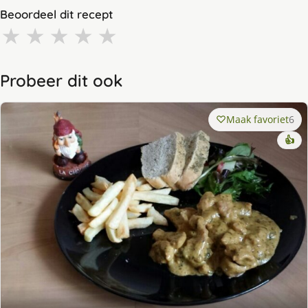
Beoordeel dit recept
★
★
★
★
★
Probeer dit ook
Maak favoriet
6
👍