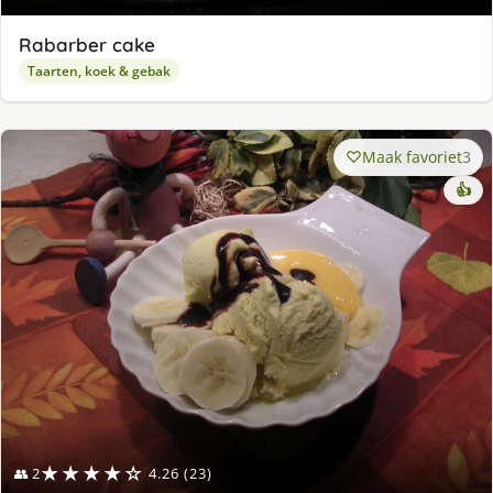
Rabarber cake
Taarten, koek & gebak
Maak favoriet
3
👍
★★★★☆
👥 2
4.26 (23)