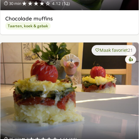
★★★★☆
⏱ 30 min
4.12 (52)
Chocolade muffins
Taarten, koek & gebak
Maak favoriet
21
👍