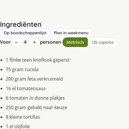
Ingrediënten
Op boodschappenlijst
Plan in weekmenu
−
+
Voor
4
personen
Metrisch
US cups/oz
1 flinke teen knoflook geperst
75 gram rucola
200 gram feta verkruimeld
16 el tomatensaus
6 tomaten in dunne plakjes
250 gram gehakt naar keuze
8 kleine tortillas
1 el olijfolie