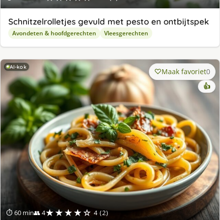
Schnitzelrolletjes gevuld met pesto en ontbijtspek
Avondeten & hoofdgerechten
Vleesgerechten
AI-kok
Maak favoriet
0
👍
★★★★☆
⏱ 60 min
👥 4
4 (2)