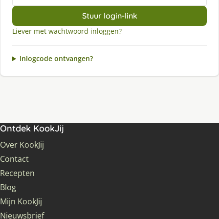
Stuur login-link
Liever met wachtwoord inloggen?
Inlogcode ontvangen?
Ontdek KookJij
Over KookJij
Contact
Recepten
Blog
Mijn KookJij
Nieuwsbrief