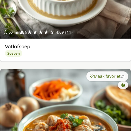
★★★★☆
⏱ 60 min
👥 6
4.09 (11)
Witlofsoep
Soepen
Maak favoriet
21
👍