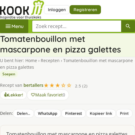
Inloggen
Registreren
Zoek een recept
Menu
Tomatenbouillon met
mascarpone en pizza galettes
U bent hier:
Home
›
Recepten
›
Tomatenbouillon met mascarpone
en pizza galettes
Soepen
★★★☆☆
Recept van
bertallers
2.5 (2)
Maak favoriet
0
👍
Lekker!
Delen:
WhatsApp
Pinterest
Delen…
Kopieer link
Print
Tomatenbouillon met mascarpone en pizza galettes