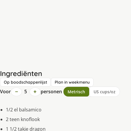
Ingrediënten
Op boodschappenlijst
Plan in weekmenu
−
+
Voor
5
personen
Metrisch
US cups/oz
1/2 el balsamico
2 teen knoflook
1 1/2 takje dragon