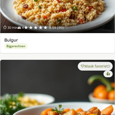
★★★★★
⏱ 30 min
👥 4
4.59 (90)
Bulgur
Bijgerechten
Maak favoriet
3
👍