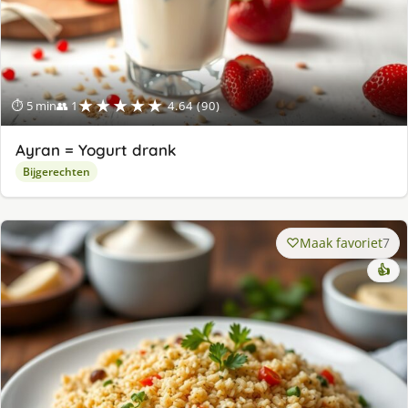
★★★★★
⏱ 5 min
👥 1
4.64 (90)
Ayran = Yogurt drank
Bijgerechten
Maak favoriet
7
👍