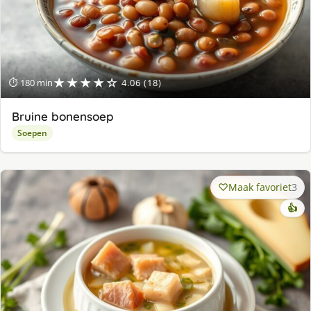
★★★★☆
⏱ 180 min
4.06 (18)
Bruine bonensoep
Soepen
Maak favoriet
3
👍