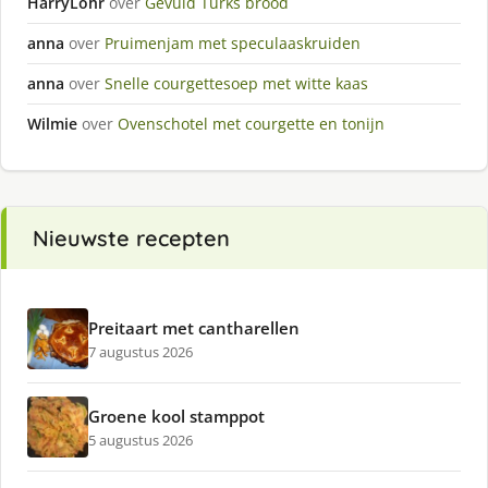
HarryLohr
over
Gevuld Turks brood
anna
over
Pruimenjam met speculaaskruiden
anna
over
Snelle courgettesoep met witte kaas
Wilmie
over
Ovenschotel met courgette en tonijn
Nieuwste recepten
Preitaart met cantharellen
7 augustus 2026
Groene kool stamppot
5 augustus 2026