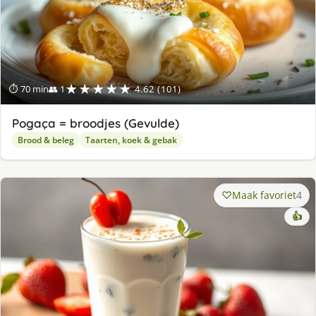
★★★★★
⏱ 70 min
👥 1
4.62 (101)
Pogaça = broodjes (Gevulde)
Brood & beleg
Taarten, koek & gebak
Maak favoriet
4
👍