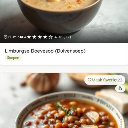
★★★★☆
⏱ 60 min
👥 4
4.36 (22)
Limburgse Doevesop (Duivensoep)
Soepen
Maak favoriet
22
👍