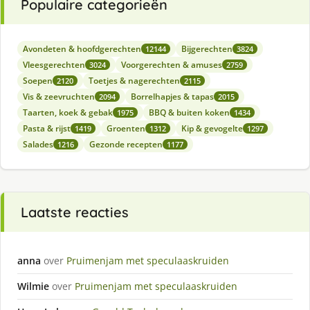
Populaire categorieën
Avondeten & hoofdgerechten
Bijgerechten
12144
3824
Vleesgerechten
Voorgerechten & amuses
3024
2759
Soepen
Toetjes & nagerechten
2120
2115
Vis & zeevruchten
Borrelhapjes & tapas
2094
2015
Taarten, koek & gebak
BBQ & buiten koken
1975
1434
Pasta & rijst
Groenten
Kip & gevogelte
1419
1312
1297
Salades
Gezonde recepten
1216
1177
Laatste reacties
anna
over
Pruimenjam met speculaaskruiden
Wilmie
over
Pruimenjam met speculaaskruiden