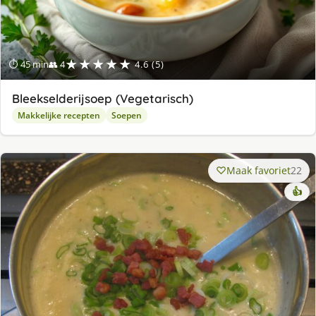
★★★★★
⏱ 45 min
👥 4
4.6 (5)
Bleekselderijsoep (Vegetarisch)
Makkelijke recepten
Soepen
Maak favoriet
22
👍