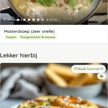
★★★★☆
⏱ 20 min
👥 4
4.33 (6)
Mosterdsoep (zeer snelle)
Soepen
Voorgerechten & amuses
Lekker hierbij
Maak favoriet
19
👍