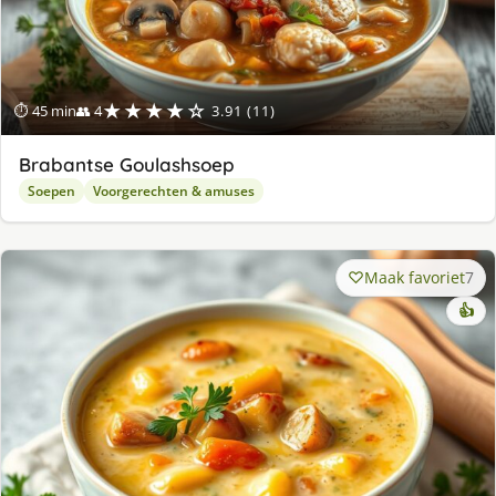
★★★★☆
⏱ 45 min
👥 4
3.91 (11)
Brabantse Goulashsoep
Soepen
Voorgerechten & amuses
Maak favoriet
7
👍