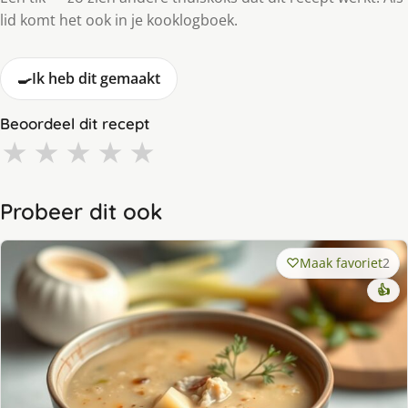
lid komt het ook in je kooklogboek.
🍳
Ik heb dit gemaakt
Beoordeel dit recept
★
★
★
★
★
Probeer dit ook
Maak favoriet
2
👍