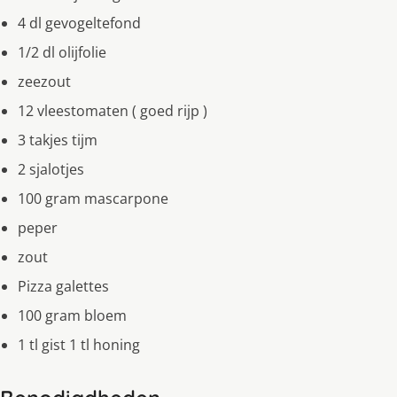
4 dl gevogeltefond
1/2 dl olijfolie
zeezout
12 vleestomaten ( goed rijp )
3 takjes tijm
2 sjalotjes
100 gram mascarpone
peper
zout
Pizza galettes
100 gram bloem
1 tl gist 1 tl honing