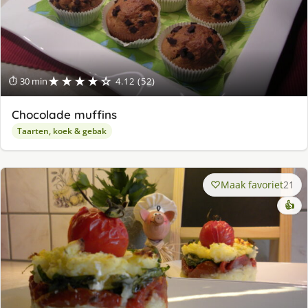
★★★★☆
⏱ 30 min
4.12 (52)
Chocolade muffins
Taarten, koek & gebak
Maak favoriet
21
👍