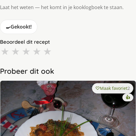
Laat het weten — het komt in je kooklogboek te staan.
🍳
Gekookt!
Beoordeel dit recept
★
★
★
★
★
Probeer dit ook
Maak favoriet
2
👍