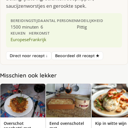
saucijzenworstjes en gerookte spek.
BEREIDINGSTIJD
AANTAL PERSONEN
MOEILIJKHEID
1500 minuten
6
Pittig
KEUKEN
HERKOMST
Europese
Frankrijk
Direct naar recept ↓
Beoordeel dit recept ★
Misschien ook lekker
Overschot
Eend ovenschotel
Kip in witte wijn