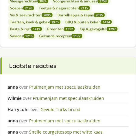
Vleesgerechten
Voorgerechten & amuses
3024
2759
Soepen
Toetjes & nagerechten
2120
2115
Vis & zeevruchten
Borrelhapjes & tapas
2095
2015
Taarten, koek & gebak
BBQ & buiten koken
1975
1434
Pasta & rijst
Groenten
Kip & gevogelte
1419
1312
1297
Salades
Gezonde recepten
1216
1177
Laatste reacties
anna
over
Pruimenjam met speculaaskruiden
Wilmie
over
Pruimenjam met speculaaskruiden
HarryLohr
over
Gevuld Turks brood
anna
over
Pruimenjam met speculaaskruiden
anna
over
Snelle courgettesoep met witte kaas