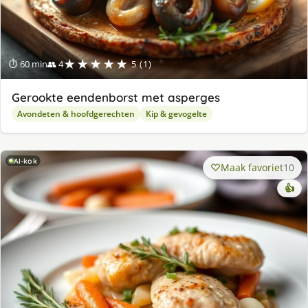
★★★★★
⏱ 60 min
👥 4
5 (1)
Gerookte eendenborst met asperges
Avondeten & hoofdgerechten
Kip & gevogelte
AI-kok
Maak favoriet
10
👍