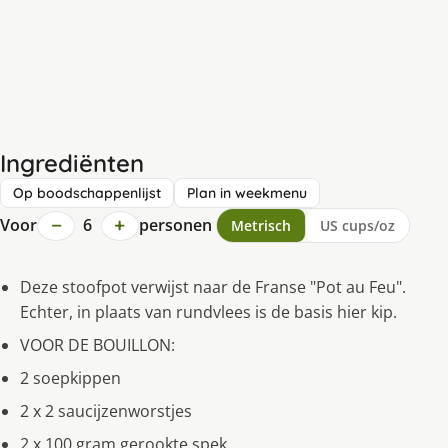
Ingrediënten
Op boodschappenlijst
Plan in weekmenu
−
+
Voor
6
personen
Metrisch
US cups/oz
Deze stoofpot verwijst naar de Franse "Pot au Feu".
Echter, in plaats van rundvlees is de basis hier kip.
VOOR DE BOUILLON:
2 soepkippen
2 x 2 saucijzenworstjes
2 x 100 gram gerookte spek