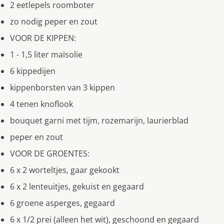
2 eetlepels roomboter
zo nodig peper en zout
VOOR DE KIPPEN:
1 - 1,5 liter maïsolie
6 kippedijen
kippenborsten van 3 kippen
4 tenen knoflook
bouquet garni met tijm, rozemarijn, laurierblad
peper en zout
VOOR DE GROENTES:
6 x 2 worteltjes, gaar gekookt
6 x 2 lenteuitjes, gekuist en gegaard
6 groene asperges, gegaard
6 x 1/2 prei (alleen het wit), geschoond en gegaard