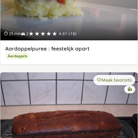
★★★★★
⏱ 25 min
👥 2
4.61 (18)
Aardappelpuree : feestelijk apart
Aardappels
Maak favoriet
6
👍