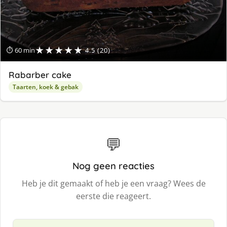
★★★★★
⏱ 60 min
4.5 (20)
Rabarber cake
Taarten, koek & gebak
💬
Nog geen reacties
Heb je dit gemaakt of heb je een vraag? Wees de
eerste die reageert.