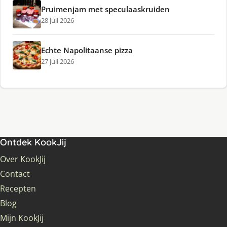
Pruimenjam met speculaaskruiden
28 juli 2026
Echte Napolitaanse pizza
27 juli 2026
Ontdek KookJij
Over KookJij
Contact
Recepten
Blog
Mijn KookJij