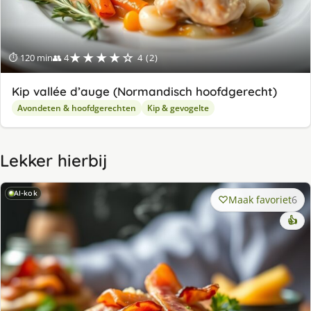
★★★★☆
⏱ 120 min
👥 4
4 (2)
Kip vallée d’auge (Normandisch hoofdgerecht)
Avondeten & hoofdgerechten
Kip & gevogelte
Lekker hierbij
AI-kok
Maak favoriet
6
👍