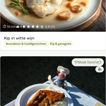
★★★★☆
⏱ 55 min
👥 4
3.8 (5)
Kip in witte wijn
Avondeten & hoofdgerechten
Kip & gevogelte
Maak favoriet
3
👍