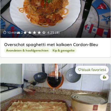
★★★★☆
⏱ 10 min
👥 2
4.25 (8)
Overschot spaghetti met kalkoen Cordon-Bleu
Avondeten & hoofdgerechten
Kip & gevogelte
Maak favoriet
4
👍