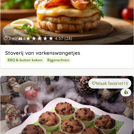
★★★★★
⏱ 2 min
👥 4
4.57 (28)
Stoverij van varkenswangetjes
BBQ & buiten koken
Bijgerechten
Maak favoriet
10
👍