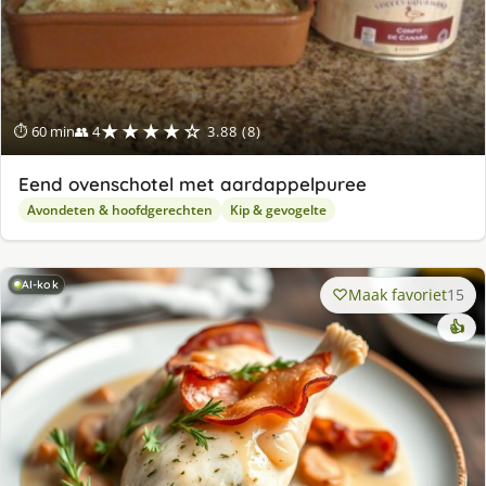
★★★★☆
⏱ 60 min
👥 4
3.88 (8)
Eend ovenschotel met aardappelpuree
Avondeten & hoofdgerechten
Kip & gevogelte
AI-kok
Maak favoriet
15
👍