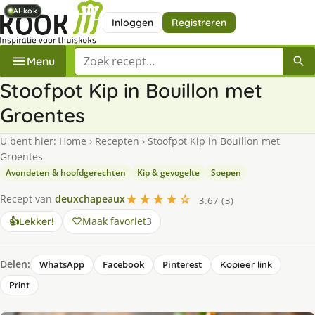
AI-kok
AI-kok
AI-kok
AI-kok
Inloggen
Registreren
Zoek een recept
Menu
Stoofpot Kip in Bouillon met
Groentes
U bent hier:
Home
›
Recepten
›
Stoofpot Kip in Bouillon met
Groentes
Avondeten & hoofdgerechten
Kip & gevogelte
Soepen
★★★★☆
Recept van
deuxchapeaux
3.67 (3)
Maak favoriet
3
👍
Lekker!
Delen:
WhatsApp
Facebook
Pinterest
Kopieer link
Print