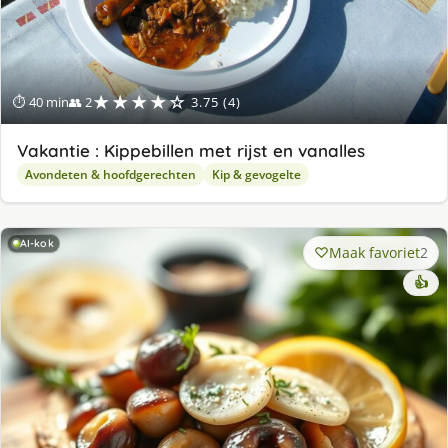
★★★★☆
⏱ 40 min
👥 2
3.75 (4)
Vakantie : Kippebillen met rijst en vanalles
Avondeten & hoofdgerechten
Kip & gevogelte
AI-kok
Maak favoriet
2
👍