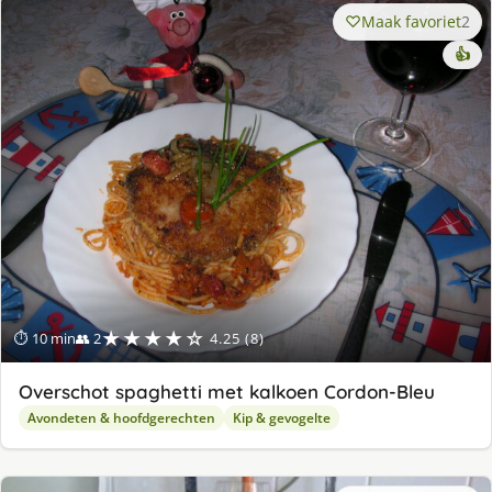
Maak favoriet
2
👍
★★★★☆
⏱ 10 min
👥 2
4.25 (8)
Overschot spaghetti met kalkoen Cordon-Bleu
Avondeten & hoofdgerechten
Kip & gevogelte