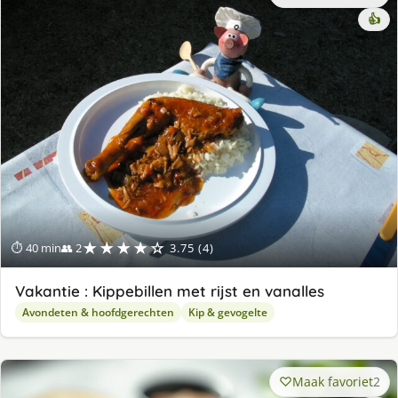
👍
★★★★☆
⏱ 40 min
👥 2
3.75 (4)
Vakantie : Kippebillen met rijst en vanalles
Avondeten & hoofdgerechten
Kip & gevogelte
Maak favoriet
2