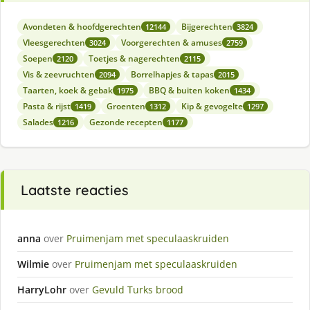
Avondeten & hoofdgerechten
Bijgerechten
12144
3824
Vleesgerechten
Voorgerechten & amuses
3024
2759
Soepen
Toetjes & nagerechten
2120
2115
Vis & zeevruchten
Borrelhapjes & tapas
2094
2015
Taarten, koek & gebak
BBQ & buiten koken
1975
1434
Pasta & rijst
Groenten
Kip & gevogelte
1419
1312
1297
Salades
Gezonde recepten
1216
1177
Laatste reacties
anna
over
Pruimenjam met speculaaskruiden
Wilmie
over
Pruimenjam met speculaaskruiden
HarryLohr
over
Gevuld Turks brood