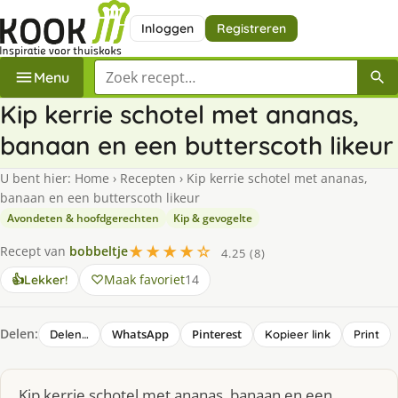
Inloggen
Registreren
Zoek een recept
Menu
Kip kerrie schotel met ananas,
banaan en een butterscoth likeur
U bent hier:
Home
›
Recepten
›
Kip kerrie schotel met ananas,
banaan en een butterscoth likeur
Avondeten & hoofdgerechten
Kip & gevogelte
★★★★☆
Recept van
bobbeltje
4.25 (8)
Maak favoriet
14
👍
Lekker!
Delen:
WhatsApp
Pinterest
Delen…
Kopieer link
Print
Kip kerrie schotel met ananas, banaan en een