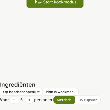
👩‍🍳 Start kookmodus
Ingrediënten
Op boodschappenlijst
Plan in weekmenu
−
+
Voor
6
personen
Metrisch
US cups/oz