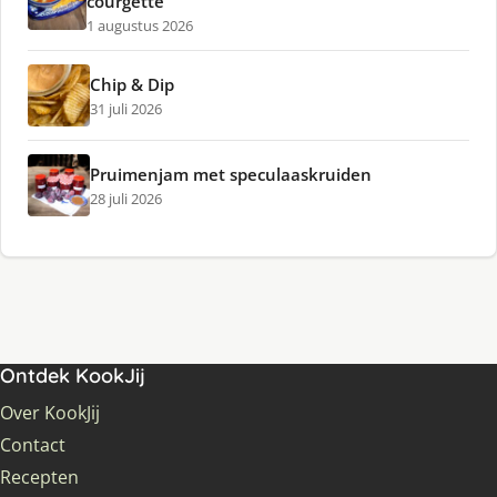
courgette
1 augustus 2026
Chip & Dip
31 juli 2026
Pruimenjam met speculaaskruiden
28 juli 2026
Ontdek KookJij
Over KookJij
Contact
Recepten