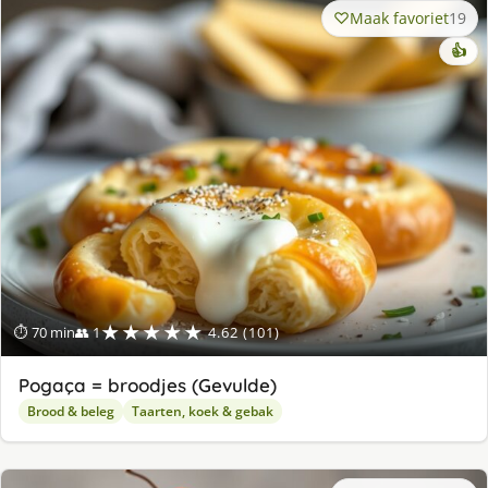
Maak favoriet
19
👍
★★★★★
⏱ 70 min
👥 1
4.62 (101)
Pogaça = broodjes (Gevulde)
Brood & beleg
Taarten, koek & gebak