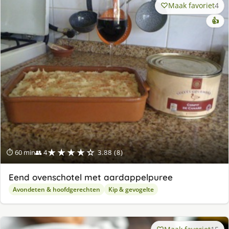
Maak favoriet
4
👍
★★★★☆
⏱ 60 min
👥 4
3.88 (8)
Eend ovenschotel met aardappelpuree
Avondeten & hoofdgerechten
Kip & gevogelte