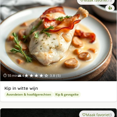
Maak favoriet
15
👍
★★★★☆
⏱ 55 min
👥 4
3.8 (5)
Kip in witte wijn
Avondeten & hoofdgerechten
Kip & gevogelte
Maak favoriet
3