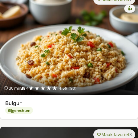
👍
★★★★★
⏱ 30 min
👥 4
4.59 (90)
Bulgur
Bijgerechten
Maak favoriet
3