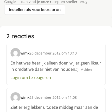
Google — dan vind je onze recepten sneller terug.
Instellen als voorkeursbron
2 reacties
wimk
26 december 2012 om 13:13
s
c
En het was heerlijk alleen doen wij er geen likeur
h
in omdat we daar niet van houden.:)
Melden
r
e
Login om te reageren
e
f
:
wimk
25 december 2012 om 11:08
s
c
Ziet er erg lekker uit,deze middag maar aan de
h