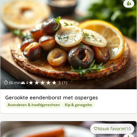
👍
★★★★★
⏱ 60 min
👥 4
5 (1)
Gerookte eendenborst met asperges
Avondeten & hoofdgerechten
Kip & gevogelte
Maak favoriet
10