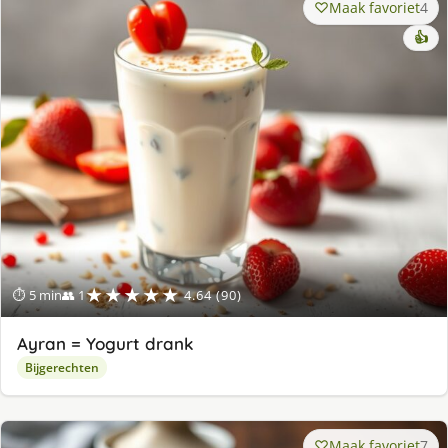
Maak favoriet
4
👍
★★★★★
⏱ 5 min
👥 1
4.64 (90)
Ayran = Yogurt drank
Bijgerechten
Maak favoriet
7