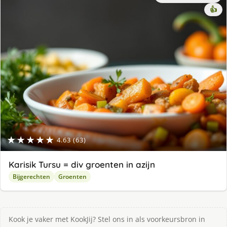
👍
★★★★★
4.63 (63)
Karisik Tursu = div groenten in azijn
Bijgerechten
Groenten
Kook je vaker met KookJij? Stel ons in als voorkeursbron in