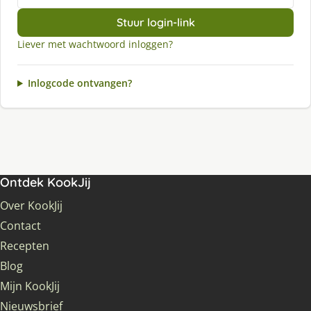
Stuur login-link
Liever met wachtwoord inloggen?
Inlogcode ontvangen?
Ontdek KookJij
Over KookJij
Contact
Recepten
Blog
Mijn KookJij
Nieuwsbrief