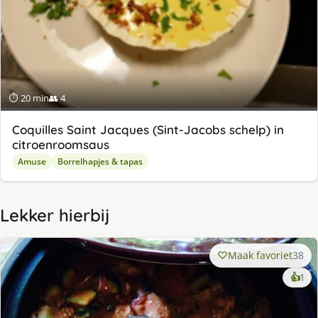
⏱ 20 min
👥 4
Coquilles Saint Jacques (Sint-Jacobs schelp) in
citroenroomsaus
Amuse
Borrelhapjes & tapas
Lekker hierbij
Maak favoriet
38
ke
👍
1
lek
ge