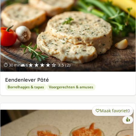
★★★★☆
⏱ 30 min
👥 6
3.5 (2)
Eendenlever Pâté
Borrelhapjes & tapas
Voorgerechten & amuses
Maak favoriet
0
👍