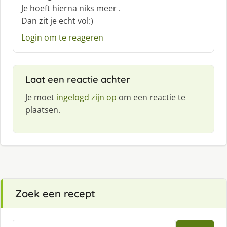
Je hoeft hierna niks meer .
e
Dan zit je echt vol:)
e
f
Login om te reageren
:
Laat een reactie achter
Je moet
ingelogd zijn op
om een reactie te
plaatsen.
Zoek een recept
Zoeken