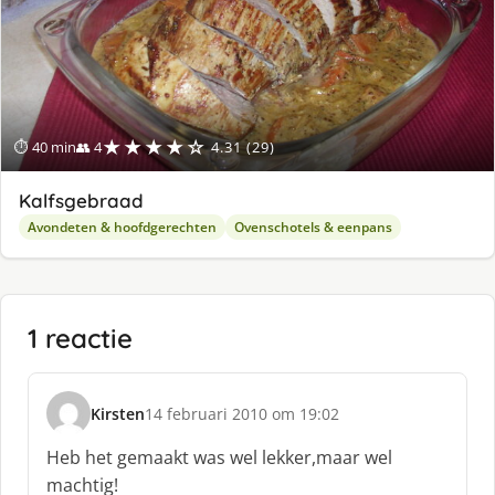
★★★★☆
⏱ 40 min
👥 4
4.31 (29)
Kalfsgebraad
Avondeten & hoofdgerechten
Ovenschotels & eenpans
1 reactie
Kirsten
14 februari 2010 om 19:02
s
c
Heb het gemaakt was wel lekker,maar wel
h
machtig!
r