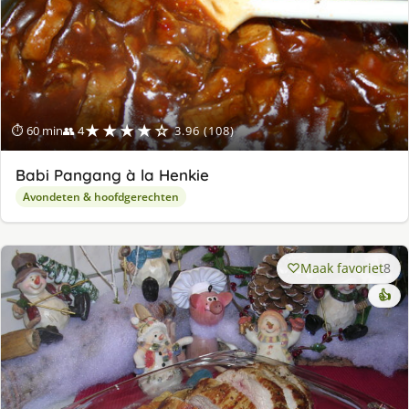
★★★★☆
⏱ 60 min
👥 4
3.96 (108)
Babi Pangang à la Henkie
Avondeten & hoofdgerechten
Maak favoriet
8
👍