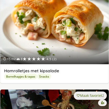
★★★★★
⏱ 15 min
👥 8
4.5 (2)
Hamrolletjes met kipsalade
Borrelhapjes & tapas
Snacks
Maak favoriet
2
👍