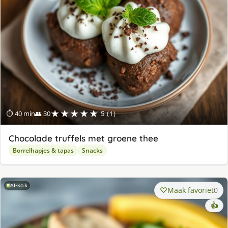
★★★★★
⏱ 40 min
👥 30
5 (1)
Chocolade truffels met groene thee
Borrelhapjes & tapas
Snacks
AI-kok
Maak favoriet
0
👍