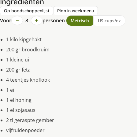
Ingrediënten
Op boodschappenlijst
Plan in weekmenu
−
+
Voor
8
personen
Metrisch
US cups/oz
1 kilo kipgehakt
200 gr broodkruim
1 kleine ui
200 gr feta
4 teentjes knoflook
1 ei
1 el honing
1 el sojasaus
2 tl geraspte gember
vijfruidenpoeder