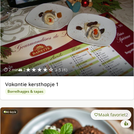
★★★★☆
⏱ 2 min
👥 2
3.5 (6)
Vakantie kersthapje 1
Borrelhapjes & tapas
AI-kok
Maak favoriet
2
👍