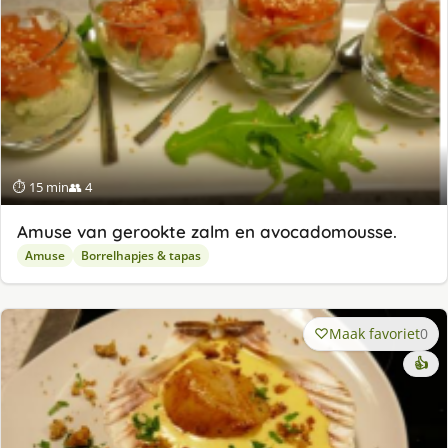
⏱ 15 min
👥 4
Amuse van gerookte zalm en avocadomousse.
Amuse
Borrelhapjes & tapas
Maak favoriet
0
👍