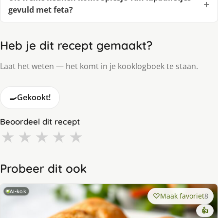
gevuld met feta?
Heb je dit recept gemaakt?
Laat het weten — het komt in je kooklogboek te staan.
🍳
Gekookt!
Beoordeel dit recept
★
★
★
★
★
Probeer dit ook
AI-kok
Maak favoriet
8
👍