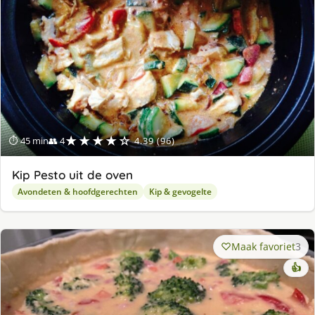
★★★★☆
⏱ 45 min
👥 4
4.39 (96)
Kip Pesto uit de oven
Avondeten & hoofdgerechten
Kip & gevogelte
Maak favoriet
3
👍