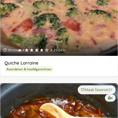
★★★★☆
⏱ 70 min
👥 4
4.29 (45)
Quiche Lorraine
Avondeten & hoofdgerechten
Maak favoriet
91
ke
👍
1
lek
ge