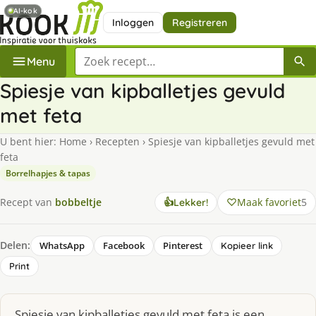
AI-kok
Inloggen
Registreren
Zoek een recept
Menu
Spiesje van kipballetjes gevuld
met feta
U bent hier:
Home
›
Recepten
›
Spiesje van kipballetjes gevuld met
feta
Borrelhapjes & tapas
Maak favoriet
5
Recept van
bobbeltje
👍
Lekker!
Delen:
WhatsApp
Facebook
Pinterest
Kopieer link
Print
Spiesje van kipballetjes gevuld met feta is een