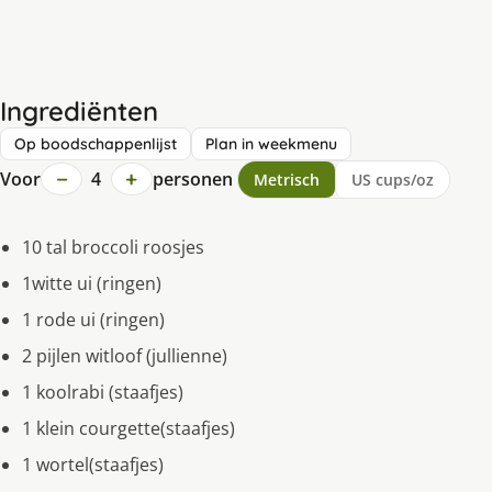
Ingrediënten
Op boodschappenlijst
Plan in weekmenu
−
+
Voor
4
personen
Metrisch
US cups/oz
10 tal broccoli roosjes
1witte ui (ringen)
1 rode ui (ringen)
2 pijlen witloof (jullienne)
1 koolrabi (staafjes)
1 klein courgette(staafjes)
1 wortel(staafjes)