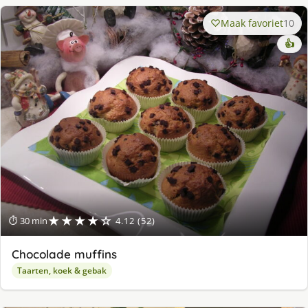
Maak favoriet
10
👍
★★★★☆
⏱ 30 min
4.12 (52)
Chocolade muffins
Taarten, koek & gebak