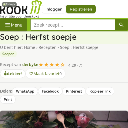
AI-kok
Inloggen
Registreren
Zoek een recept
Menu
Soep : Herfst soepje
U bent hier:
Home
›
Recepten
›
Soep : Herfst soepje
Soepen
★★★★☆
Recept van
derbyke
4.29 (7)
Maak favoriet
0
👍
Lekker!
Delen:
WhatsApp
Facebook
Pinterest
Kopieer link
Print