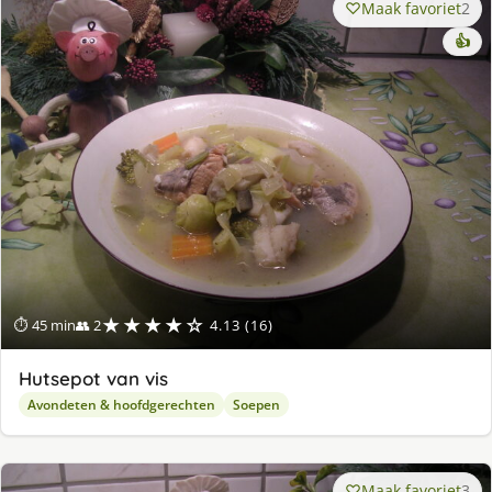
Maak favoriet
2
👍
★★★★☆
⏱ 45 min
👥 2
4.13 (16)
Hutsepot van vis
Avondeten & hoofdgerechten
Soepen
Maak favoriet
3