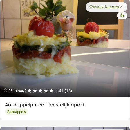
Maak favoriet
21
👍
★★★★★
⏱ 25 min
👥 2
4.61 (18)
Aardappelpuree : feestelijk apart
Aardappels