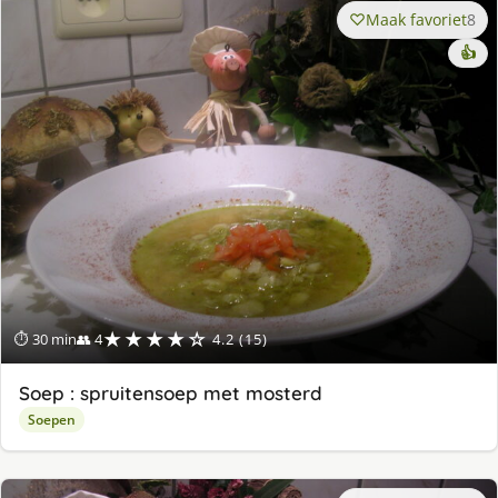
Maak favoriet
8
👍
★★★★☆
⏱ 30 min
👥 4
4.2 (15)
Soep : spruitensoep met mosterd
Soepen