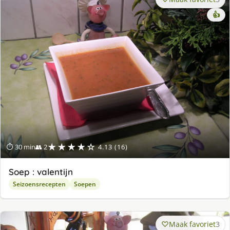
👍
★★★★☆
⏱ 30 min
👥 2
4.13 (16)
Soep : valentijn
Seizoensrecepten
Soepen
Maak favoriet
3