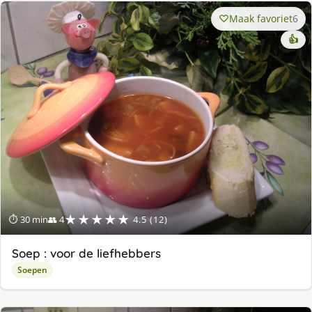
Maak favoriet
6
👍
★★★★★
⏱ 30 min
👥 4
4.5 (12)
Soep : voor de liefhebbers
Soepen