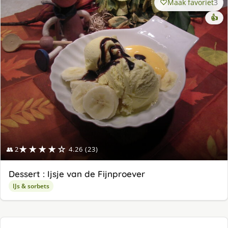
Maak favoriet
3
👍
★★★★☆
👥 2
4.26 (23)
Dessert : Ijsje van de Fijnproever
IJs & sorbets