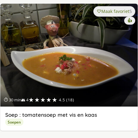
Maak favoriet
5
👍
★★★★★
⏱ 30 min
👥 4
4.5 (18)
Soep : tomatensoep met vis en kaas
Soepen