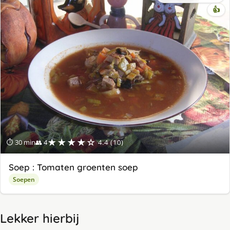
👍
★★★★☆
⏱ 30 min
👥 4
4.4 (10)
Soep : Tomaten groenten soep
Soepen
Lekker hierbij