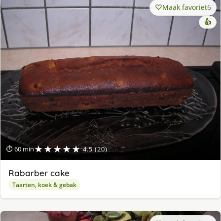
Maak favoriet
6
👍
★★★★★
⏱ 60 min
4.5 (20)
Rabarber cake
Taarten, koek & gebak