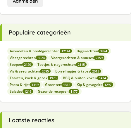
Aanmelden
Populaire categorieën
Avondeten & hoofdgerechten
Bijgerechten
12144
3824
Vleesgerechten
Voorgerechten & amuses
3024
2759
Soepen
Toetjes & nagerechten
2120
2115
Vis & zeevruchten
Borrelhapjes & tapas
2095
2015
Taarten, koek & gebak
BBQ & buiten koken
1975
1434
Pasta & rijst
Groenten
Kip & gevogelte
1419
1312
1297
Salades
Gezonde recepten
1216
1177
Laatste reacties