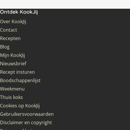
Ontdek KookJij
Over KookJij
Contact
Recepten
Blog
Mijn KookJij
Nieuwsbrief
Recept insturen
Boodschappenlijst
Weekmenu
Thuis koks
Cookies op KookJij
Gebruikersvoorwaarden
Disclaimer en copyright