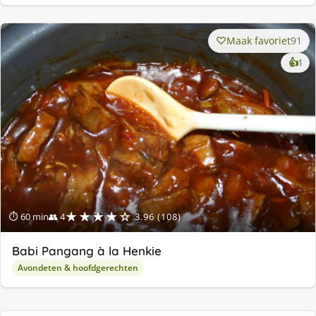
Maak favoriet
91
ke
👍
1
lek
ge
★★★★☆
⏱ 60 min
👥 4
3.96 (108)
Babi Pangang à la Henkie
Avondeten & hoofdgerechten