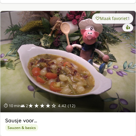
Maak favoriet
1
👍
★★★★☆
⏱ 10 min
👥 2
4.42 (12)
Sausje voor…
Sauzen & basics