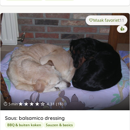
Maak favoriet
11
👍
★★★★☆
⏱ 5 min
4.31 (16)
Saus: balsamico dressing
BBQ & buiten koken
Sauzen & basics