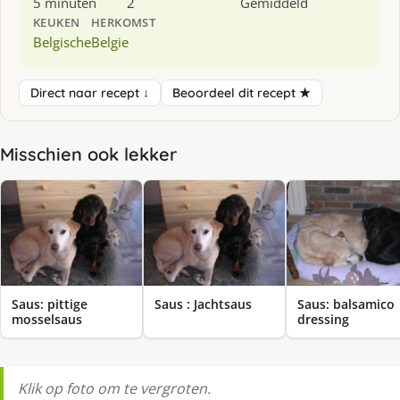
5 minuten
2
Gemiddeld
KEUKEN
HERKOMST
Belgische
Belgie
Direct naar recept ↓
Beoordeel dit recept ★
Misschien ook lekker
Saus: pittige
Saus : Jachtsaus
Saus: balsamico
mosselsaus
dressing
Klik op foto om te vergroten.