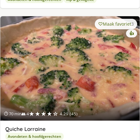
Maak favoriet
3
👍
★★★★☆
⏱ 70 min
👥 4
4.29 (45)
Quiche Lorraine
Avondeten & hoofdgerechten