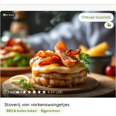
AI-kok
Maak favoriet
6
👍
★★★★★
⏱ 2 min
👥 4
4.57 (28)
Stoverij van varkenswangetjes
BBQ & buiten koken
Bijgerechten