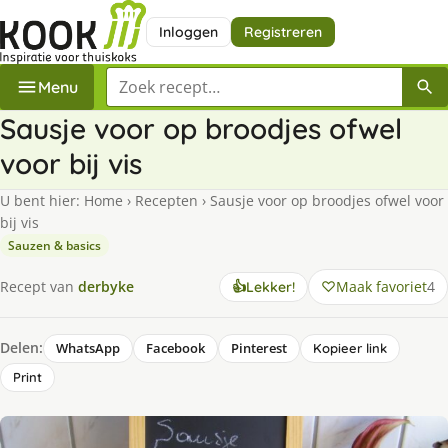
Inloggen
Registreren
Zoek een recept
Menu
Sausje voor op broodjes ofwel
voor bij vis
U bent hier:
Home
›
Recepten
›
Sausje voor op broodjes ofwel voor
bij vis
Sauzen & basics
Maak favoriet
4
Recept van
derbyke
👍
Lekker!
Delen:
WhatsApp
Facebook
Pinterest
Kopieer link
Print