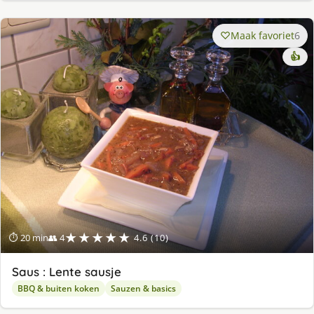
Maak favoriet
6
👍
★★★★★
⏱ 20 min
👥 4
4.6 (10)
Saus : Lente sausje
BBQ & buiten koken
Sauzen & basics