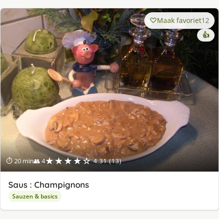
Maak favoriet
12
👍
★★★★☆
⏱ 20 min
👥 4
4.31 (13)
Saus : Champignons
Sauzen & basics