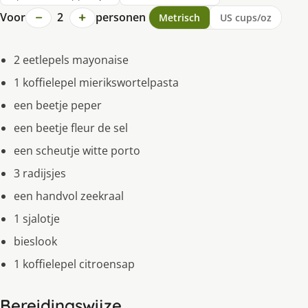
−
+
Voor
2
personen
Metrisch
US cups/oz
2 eetlepels mayonaise
1 koffielepel mierikswortelpasta
een beetje peper
een beetje fleur de sel
een scheutje witte porto
3 radijsjes
een handvol zeekraal
1 sjalotje
bieslook
1 koffielepel citroensap
Bereidingswijze