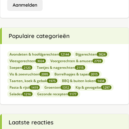
Aanmelden
Populaire categorieën
Avondeten & hoofdgerechten
Bijgerechten
12144
3824
Vleesgerechten
Voorgerechten & amuses
3024
2759
Soepen
Toetjes & nagerechten
2120
2115
Vis & zeevruchten
Borrelhapjes & tapas
2095
2015
Taarten, koek & gebak
BBQ & buiten koken
1975
1434
Pasta & rijst
Groenten
Kip & gevogelte
1419
1312
1297
Salades
Gezonde recepten
1216
1177
Laatste reacties