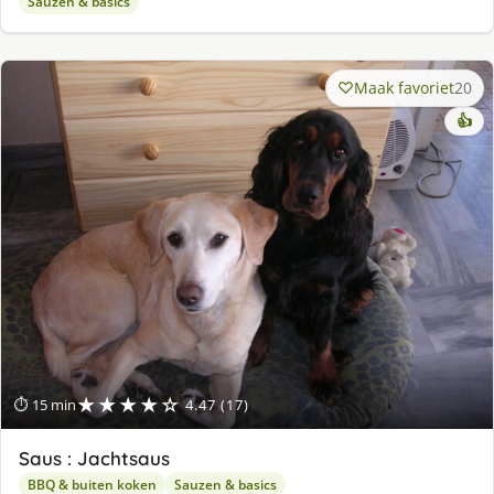
Sauzen & basics
Maak favoriet
20
👍
★★★★☆
⏱ 15 min
4.47 (17)
Saus : Jachtsaus
BBQ & buiten koken
Sauzen & basics