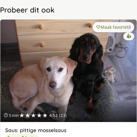
Probeer dit ook
Maak favoriet
8
👍
★★★★★
⏱ 5 min
4.52 (23)
Saus: pittige mosselsaus