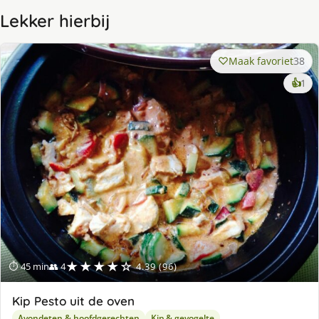
Lekker hierbij
Maak favoriet
38
ke
👍
1
lek
ge
★★★★☆
⏱ 45 min
👥 4
4.39 (96)
Kip Pesto uit de oven
Avondeten & hoofdgerechten
Kip & gevogelte