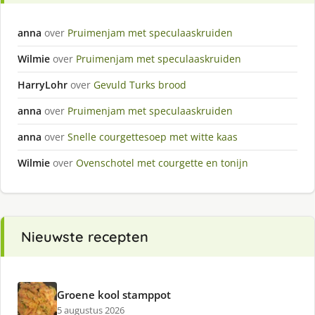
anna
over
Pruimenjam met speculaaskruiden
Wilmie
over
Pruimenjam met speculaaskruiden
HarryLohr
over
Gevuld Turks brood
anna
over
Pruimenjam met speculaaskruiden
anna
over
Snelle courgettesoep met witte kaas
Wilmie
over
Ovenschotel met courgette en tonijn
Nieuwste recepten
Groene kool stamppot
5 augustus 2026