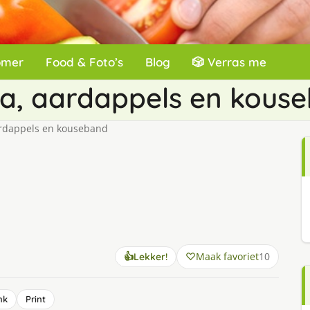
omer
Food & Foto’s
Blog
🎲 Verras me
la, aardappels en kous
ardappels en kouseband
Maak favoriet
10
👍
Lekker!
nk
Print