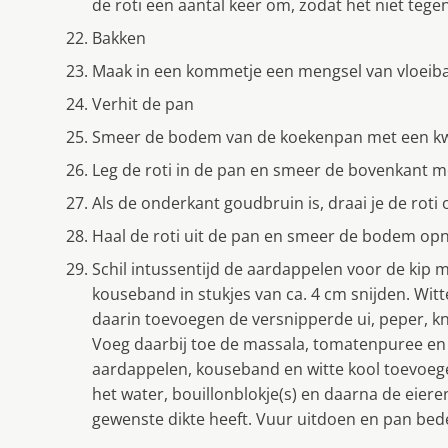
de roti een aantal keer om, zodat het niet tege
Bakken
Maak in een kommetje een mengsel van vloeibar
Verhit de pan
Smeer de bodem van de koekenpan met een kwa
Leg de roti in de pan en smeer de bovenkant me
Als de onderkant goudbruin is, draai je de roti
Haal de roti uit de pan en smeer de bodem opn
Schil intussentijd de aardappelen voor de kip 
kouseband in stukjes van ca. 4 cm snijden. Witt
daarin toevoegen de versnipperde ui, peper, kno
Voeg daarbij toe de massala, tomatenpuree en
aardappelen, kouseband en witte kool toevoeg
het water, bouillonblokje(s) en daarna de eieren
gewenste dikte heeft. Vuur uitdoen en pan bed