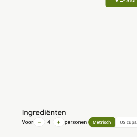
👩‍🍳 St
Ingrediënten
−
+
Voor
4
personen
Metrisch
US cups