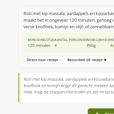
Roti met kip massala, aardappels en kouseban
maakt het in ongeveer 120 minuten, genoeg v
verse knoflook, komijn en olijf- of zonnebloem
BEREIDINGSTIJD
AANTAL PERSONEN
MOEILIJKHEID
K
120 minuten
4
Pittig
A
Direct naar recept ↓
Beoordeel dit recept ★
Roti met kip massala, aardappels en kouseband 
knoflook en komijn krijgt dit gerecht meteen k
mee. Volg de stappen hieronder en zet ‘m op ta