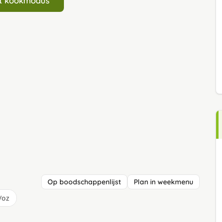
art kookmodus
Op boodschappenlijst
Plan in weekmenu
/oz