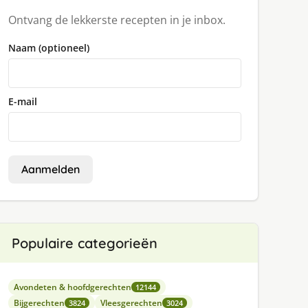
Ontvang de lekkerste recepten in je inbox.
Naam (optioneel)
E-mail
Aanmelden
Populaire categorieën
Avondeten & hoofdgerechten
12144
Bijgerechten
Vleesgerechten
3824
3024