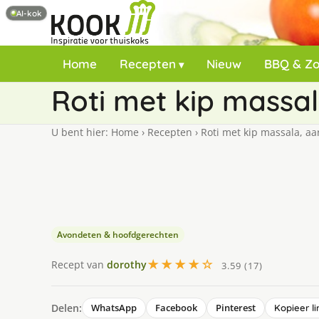
AI-kok
Home
Recepten
Nieuw
BBQ & Z
Roti met kip massa
U bent hier:
Home
›
Recepten
›
Roti met kip massala, a
Avondeten & hoofdgerechten
★★★★☆
Recept van
dorothy
3.59 (17)
Delen:
WhatsApp
Facebook
Pinterest
Kopieer li