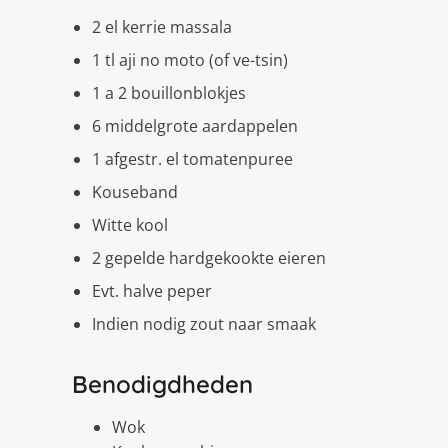
2 el kerrie massala
1 tl aji no moto (of ve-tsin)
1 a 2 bouillonblokjes
6 middelgrote aardappelen
1 afgestr. el tomatenpuree
Kouseband
Witte kool
2 gepelde hardgekookte eieren
Evt. halve peper
Indien nodig zout naar smaak
Benodigdheden
Wok