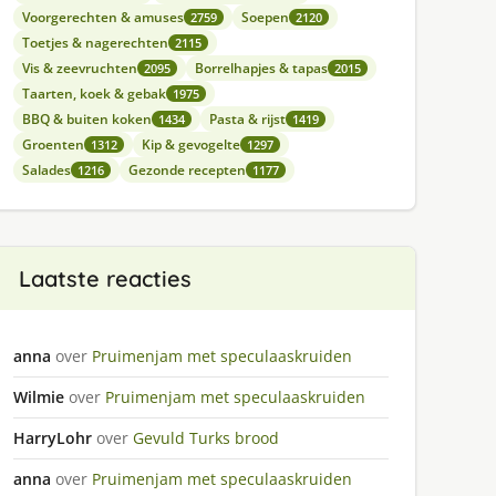
Voorgerechten & amuses
Soepen
2759
2120
Toetjes & nagerechten
2115
Vis & zeevruchten
Borrelhapjes & tapas
2095
2015
Taarten, koek & gebak
1975
BBQ & buiten koken
Pasta & rijst
1434
1419
Groenten
Kip & gevogelte
1312
1297
Salades
Gezonde recepten
1216
1177
Laatste reacties
anna
over
Pruimenjam met speculaaskruiden
Wilmie
over
Pruimenjam met speculaaskruiden
HarryLohr
over
Gevuld Turks brood
anna
over
Pruimenjam met speculaaskruiden