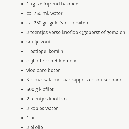
1 kg. zelfrijzend bakmeel
ca. 750 ml. water
ca. 250 gr. gele (split) erwten
2 teentjes verse knoflook (geperst of gemalen)
snufje zout
1 eetlepel komijn
olijf- of zonnebloemolie
vloeibare boter
Kip massala met aardappels en kousenband:
500 g kipfilet
2 teentjes knoflook
2 kopjes water
1 ui
2 el olie