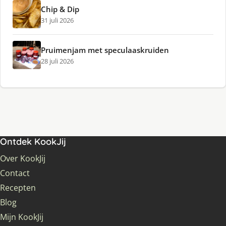
Chip & Dip
31 juli 2026
Pruimenjam met speculaaskruiden
28 juli 2026
Ontdek KookJij
Over KookJij
Contact
Recepten
Blog
Mijn KookJij