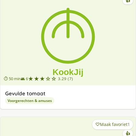
👍
★★★☆☆
⏱ 50 min
👥 6
3.29 (7)
Gevulde tomaat
Voorgerechten & amuses
Maak favoriet
1
👍