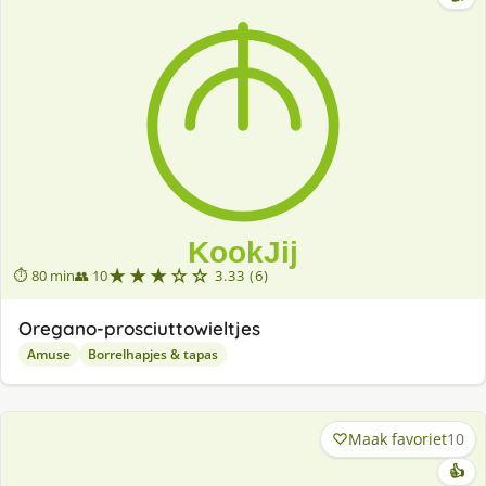
★★★☆☆
⏱ 80 min
👥 10
3.33 (6)
Oregano-prosciuttowieltjes
Amuse
Borrelhapjes & tapas
Maak favoriet
10
👍