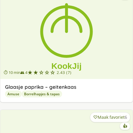
★★☆☆☆
⏱ 10 min
👥 4
2.43 (7)
Glaasje paprika – geitenkaas
Amuse
Borrelhapjes & tapas
Maak favoriet
6
👍