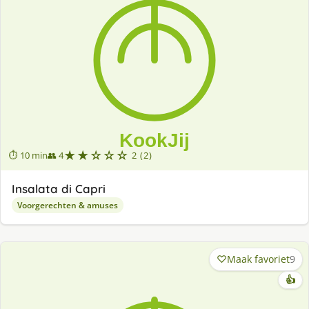
★★☆☆☆
⏱ 10 min
👥 4
2 (2)
Insalata di Capri
Voorgerechten & amuses
Maak favoriet
9
👍