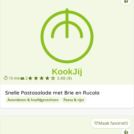
👍
★★★★☆
⏱ 15 min
👥 2
3.88 (8)
Snelle Pastasalade met Brie en Rucola
Avondeten & hoofdgerechten
Pasta & rijst
Maak favoriet
0
👍