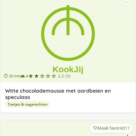
★★☆☆☆
⏱ 30 min
👥 4
2.2 (5)
Witte chocolademousse met aardbeien en
speculaas
Toetjes & nagerechten
Maak favoriet
11