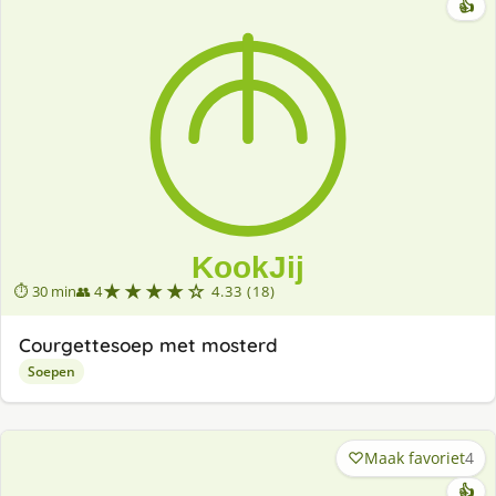
👍
★★★★☆
⏱ 30 min
👥 4
4.33 (18)
Courgettesoep met mosterd
Soepen
Maak favoriet
4
👍