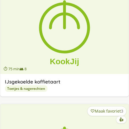
⏱ 75 min
👥 8
IJsgekoelde koffietaart
Toetjes & nagerechten
Maak favoriet
3
👍