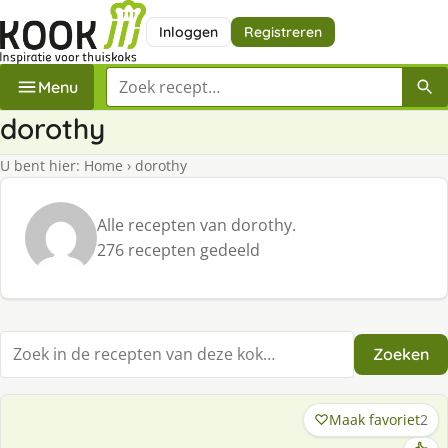
Inloggen
Registreren
Zoek een recept
Menu
dorothy
U bent hier:
Home
›
dorothy
Alle recepten van dorothy.
276 recepten gedeeld
Zoeken
Zoek in recepten
Maak favoriet
2