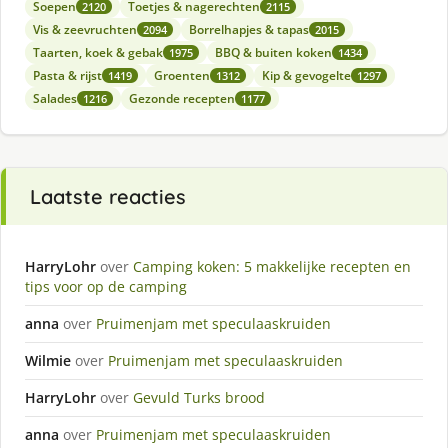
Soepen
Toetjes & nagerechten
2120
2115
Vis & zeevruchten
Borrelhapjes & tapas
2094
2015
Taarten, koek & gebak
BBQ & buiten koken
1975
1434
Pasta & rijst
Groenten
Kip & gevogelte
1419
1312
1297
Salades
Gezonde recepten
1216
1177
Laatste reacties
HarryLohr
over
Camping koken: 5 makkelijke recepten en
tips voor op de camping
anna
over
Pruimenjam met speculaaskruiden
Wilmie
over
Pruimenjam met speculaaskruiden
HarryLohr
over
Gevuld Turks brood
anna
over
Pruimenjam met speculaaskruiden