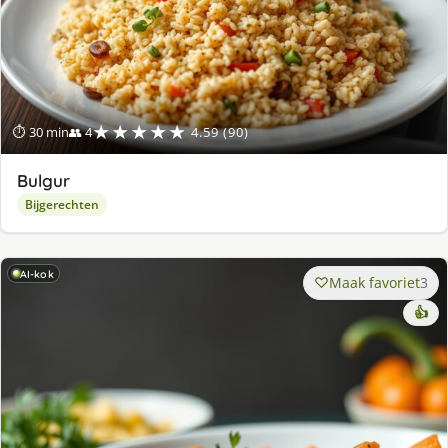
★★★★★
⏱ 30 min
👥 4
4.59 (90)
Bulgur
Bijgerechten
AI-kok
Maak favoriet
3
👍