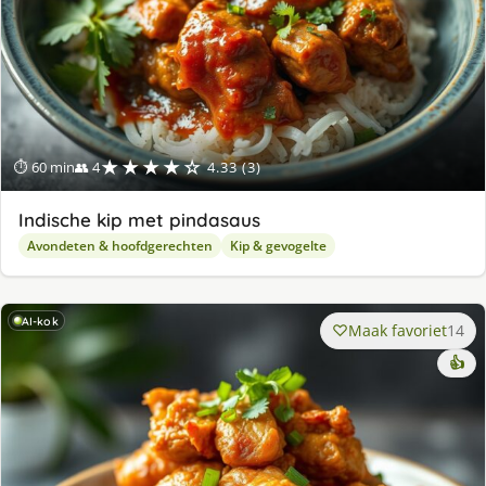
★★★★☆
⏱ 60 min
👥 4
4.33 (3)
Indische kip met pindasaus
Avondeten & hoofdgerechten
Kip & gevogelte
AI-kok
Maak favoriet
14
👍