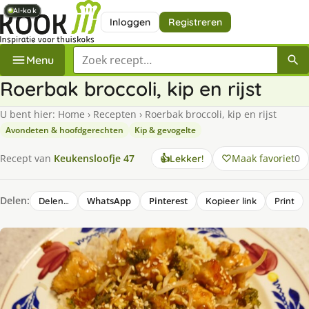
AI-kok
AI-kok
AI-kok
AI-kok
AI-kok
AI-kok
AI-kok
AI-kok
Inloggen
Registreren
Zoek een recept
Menu
Roerbak broccoli, kip en rijst
U bent hier:
Home
›
Recepten
›
Roerbak broccoli, kip en rijst
Avondeten & hoofdgerechten
Kip & gevogelte
Maak favoriet
0
Recept van
Keukensloofje 47
👍
Lekker!
Delen:
WhatsApp
Pinterest
Delen…
Kopieer link
Print