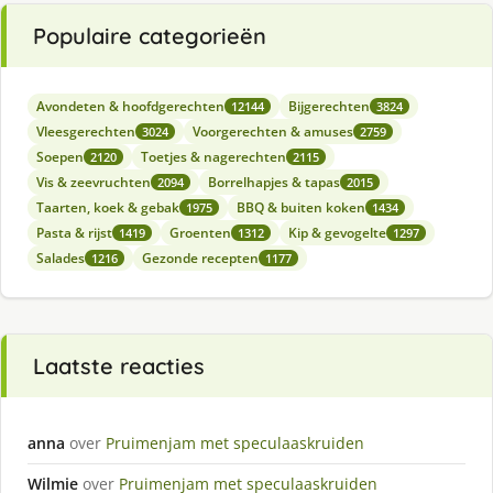
Populaire categorieën
Avondeten & hoofdgerechten
Bijgerechten
12144
3824
Vleesgerechten
Voorgerechten & amuses
3024
2759
Soepen
Toetjes & nagerechten
2120
2115
Vis & zeevruchten
Borrelhapjes & tapas
2094
2015
Taarten, koek & gebak
BBQ & buiten koken
1975
1434
Pasta & rijst
Groenten
Kip & gevogelte
1419
1312
1297
Salades
Gezonde recepten
1216
1177
Laatste reacties
anna
over
Pruimenjam met speculaaskruiden
Wilmie
over
Pruimenjam met speculaaskruiden