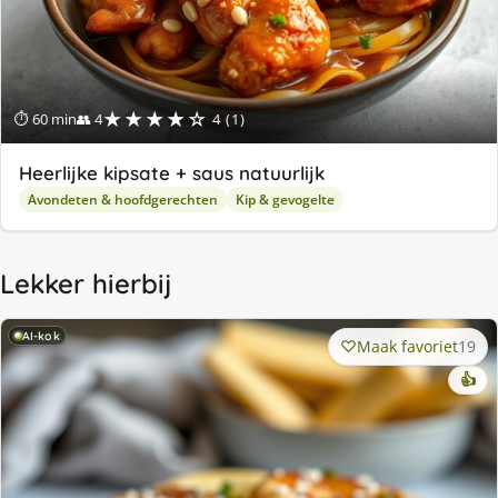
★★★★☆
⏱ 60 min
👥 4
4 (1)
Heerlijke kipsate + saus natuurlijk
Avondeten & hoofdgerechten
Kip & gevogelte
Lekker hierbij
AI-kok
Maak favoriet
19
👍