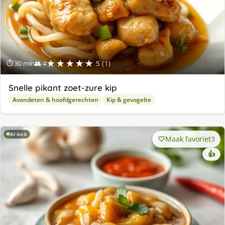
★★★★★
⏱ 30 min
👥 4
5 (1)
Snelle pikant zoet-zure kip
Avondeten & hoofdgerechten
Kip & gevogelte
AI-kok
Maak favoriet
3
👍