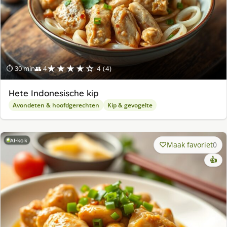
★★★★☆
⏱ 30 min
👥 4
4 (4)
Hete Indonesische kip
Avondeten & hoofdgerechten
Kip & gevogelte
AI-kok
Maak favoriet
0
👍