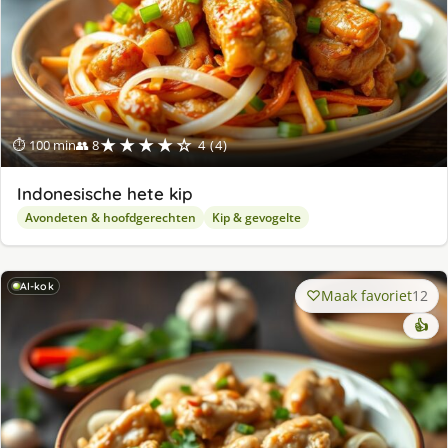
★★★★☆
⏱ 100 min
👥 8
4 (4)
Indonesische hete kip
Avondeten & hoofdgerechten
Kip & gevogelte
AI-kok
Maak favoriet
12
👍