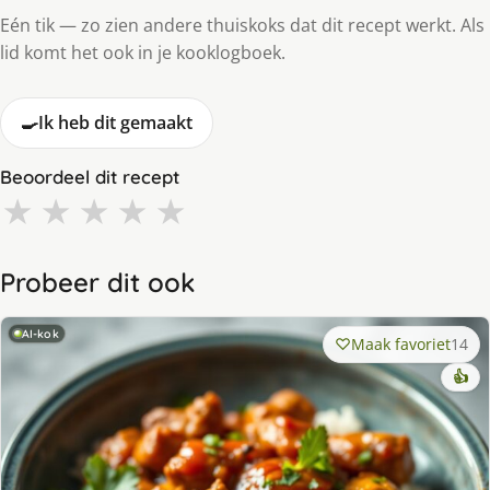
Eén tik — zo zien andere thuiskoks dat dit recept werkt. Als
lid komt het ook in je kooklogboek.
🍳
Ik heb dit gemaakt
Beoordeel dit recept
★
★
★
★
★
Probeer dit ook
AI-kok
Maak favoriet
14
👍