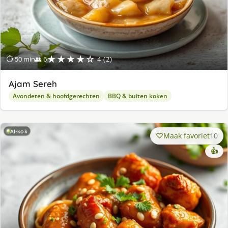
★★★★☆
⏱ 50 min
👥 6
4 (2)
Ajam Sereh
Avondeten & hoofdgerechten
BBQ & buiten koken
AI-kok
Maak favoriet
10
👍