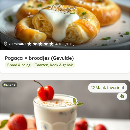
★★★★★
⏱ 70 min
👥 1
4.62 (101)
Pogaça = broodjes (Gevulde)
Brood & beleg
Taarten, koek & gebak
AI-kok
Maak favoriet
4
👍