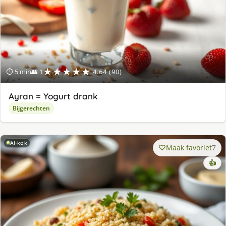
★★★★★
⏱ 5 min
👥 1
4.64 (90)
Ayran = Yogurt drank
Bijgerechten
AI-kok
Maak favoriet
7
👍