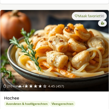
Maak favoriet
90
👍
★★★★☆
⏱ 210 min
👥 4
4.45 (457)
Hachee
Avondeten & hoofdgerechten
Vleesgerechten