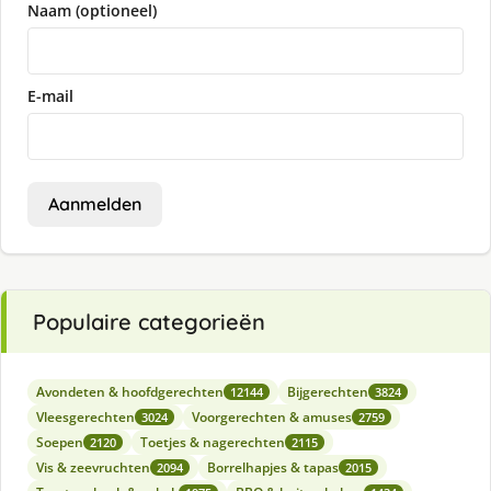
Naam (optioneel)
E-mail
Aanmelden
Populaire categorieën
Avondeten & hoofdgerechten
Bijgerechten
12144
3824
Vleesgerechten
Voorgerechten & amuses
3024
2759
Soepen
Toetjes & nagerechten
2120
2115
Vis & zeevruchten
Borrelhapjes & tapas
2094
2015