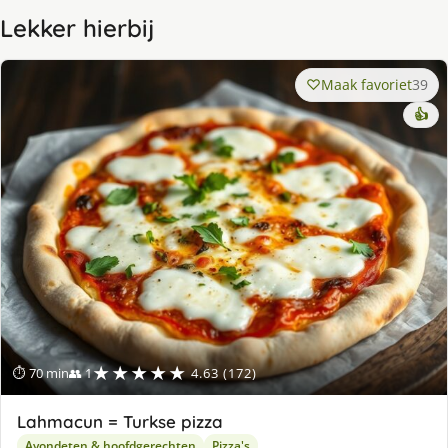
Lekker hierbij
Maak favoriet
39
👍
★★★★★
⏱ 70 min
👥 1
4.63 (172)
Lahmacun = Turkse pizza
Avondeten & hoofdgerechten
Pizza's