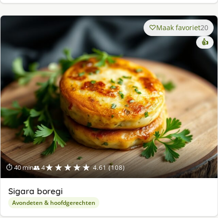
Maak favoriet
20
👍
★★★★★
⏱ 40 min
👥 4
4.61 (108)
Sigara boregi
Avondeten & hoofdgerechten