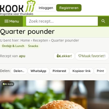
Inloggen
Registreren
Zoek een recept
Menu
Quarter pounder
U bent hier:
Home
›
Recepten
›
Quarter pounder
Ontbijt & Lunch
Snacks
Maak favoriet
1
Recept van
apu
👍
Lekker!
Delen:
WhatsApp
Pinterest
Delen…
Kopieer link
Print
AI-kok