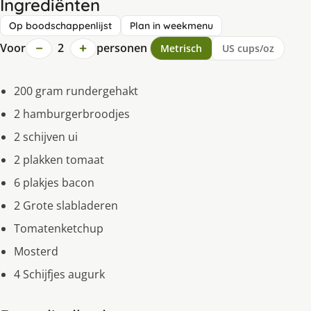
Ingrediënten
Op boodschappenlijst
Plan in weekmenu
−
+
Voor
2
personen
Metrisch
US cups/oz
200 gram rundergehakt
2 hamburgerbroodjes
2 schijven ui
2 plakken tomaat
6 plakjes bacon
2 Grote slabladeren
Tomatenketchup
Mosterd
4 Schijfjes augurk