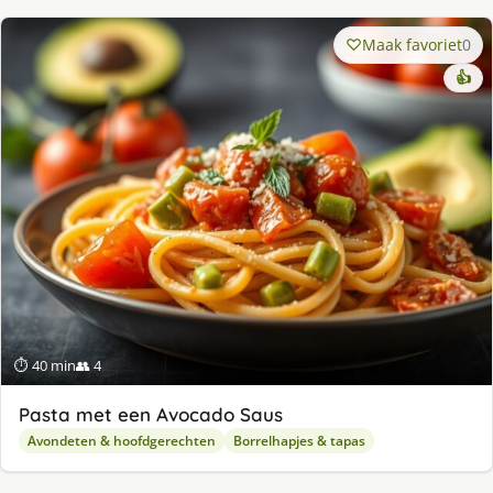
Maak favoriet
0
👍
⏱ 40 min
👥 4
Pasta met een Avocado Saus
Avondeten & hoofdgerechten
Borrelhapjes & tapas