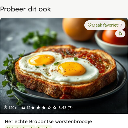
Probeer dit ook
Maak favoriet
17
👍
★★★☆☆
⏱ 150 min
👥 15
3.43 (7)
Het echte Brabantse worstenbroodje