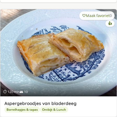
Maak favoriet
0
👍
⏱ 120 min
👥 10
Aspergebroodjes van bladerdeeg
Borrelhapjes & tapas
Ontbijt & Lunch