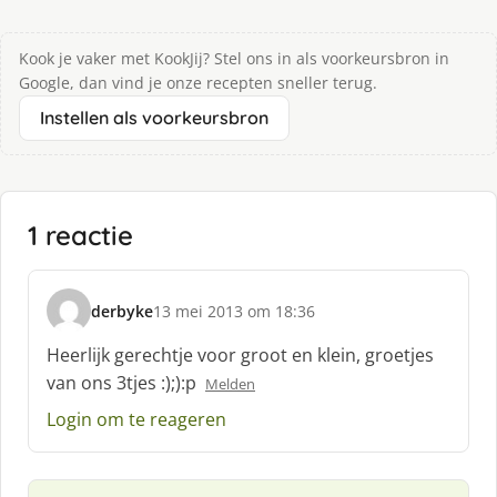
Kook je vaker met KookJij? Stel ons in als voorkeursbron in
Google, dan vind je onze recepten sneller terug.
Instellen als voorkeursbron
1 reactie
derbyke
13 mei 2013 om 18:36
s
c
Heerlijk gerechtje voor groot en klein, groetjes
h
van ons 3tjes :);):p
Melden
r
e
Login om te reageren
e
f
: