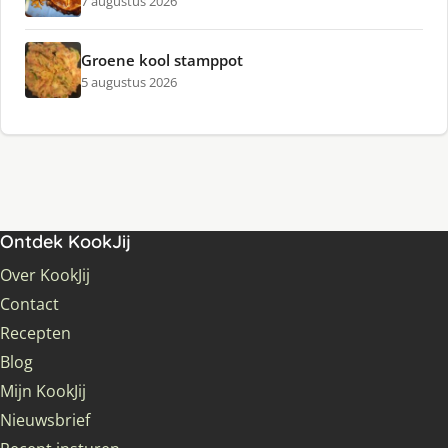
7 augustus 2026
Groene kool stamppot
5 augustus 2026
Ontdek KookJij
Over KookJij
Contact
Recepten
Blog
Mijn KookJij
Nieuwsbrief