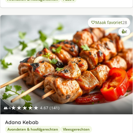
Maak favoriet
28
ke
👍
1
lek
ge
★★★★★
👥 4
4.67 (141)
Adana Kebab
Avondeten & hoofdgerechten
Vleesgerechten