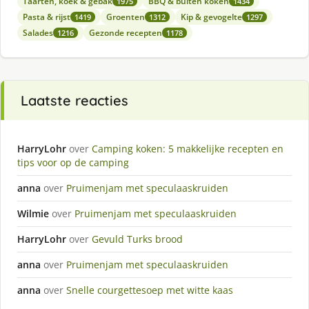
Taarten, koek & gebak
BBQ & buiten koken
1975
1434
Pasta & rijst
Groenten
Kip & gevogelte
1419
1312
1297
Salades
Gezonde recepten
1216
1178
Laatste reacties
HarryLohr
over
Camping koken: 5 makkelijke recepten en
tips voor op de camping
anna
over
Pruimenjam met speculaaskruiden
Wilmie
over
Pruimenjam met speculaaskruiden
HarryLohr
over
Gevuld Turks brood
anna
over
Pruimenjam met speculaaskruiden
anna
over
Snelle courgettesoep met witte kaas