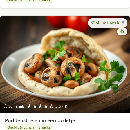
Ontbijt & Lunch
Snacks
Maak favoriet
8
👍
★★★★☆
⏱ 30 min
👥 4
3.5 (4)
Paddenstoelen in een bolletje
Ontbijt & Lunch
Snacks