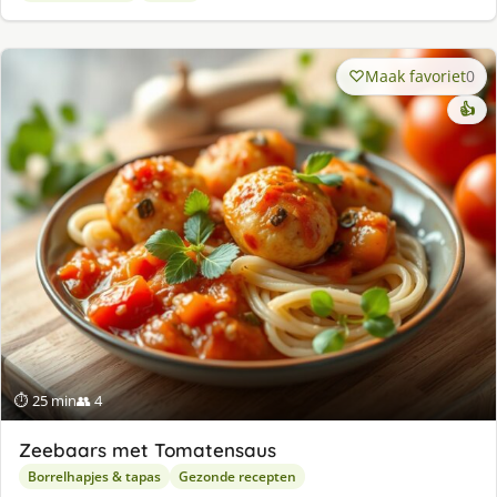
Maak favoriet
0
👍
⏱ 25 min
👥 4
Zeebaars met Tomatensaus
Borrelhapjes & tapas
Gezonde recepten