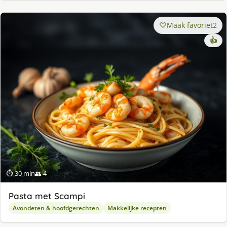
Maak favoriet
2
👍
⏱ 30 min
👥 4
Pasta met Scampi
Avondeten & hoofdgerechten
Makkelijke recepten