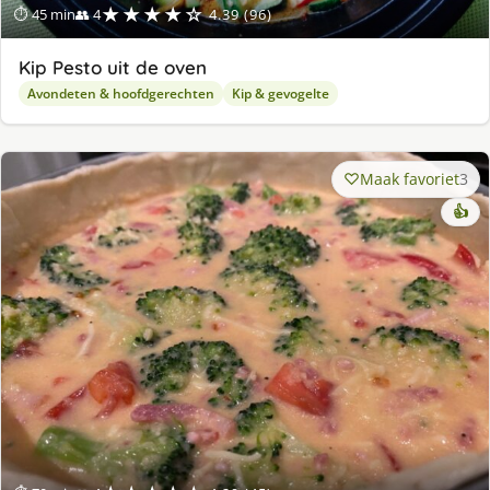
★★★★☆
⏱ 45 min
👥 4
4.39 (96)
Kip Pesto uit de oven
Avondeten & hoofdgerechten
Kip & gevogelte
Maak favoriet
3
👍