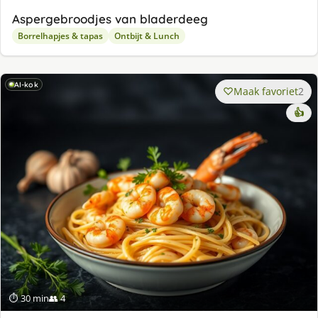
Aspergebroodjes van bladerdeeg
Borrelhapjes & tapas
Ontbijt & Lunch
AI-kok
Maak favoriet
2
👍
⏱ 30 min
👥 4