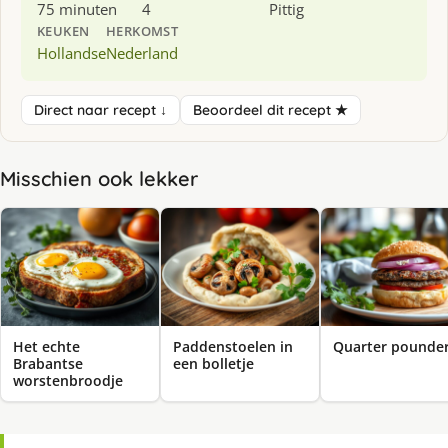
75 minuten
4
Pittig
KEUKEN
HERKOMST
Hollandse
Nederland
Direct naar recept ↓
Beoordeel dit recept ★
Misschien ook lekker
Het echte
Paddenstoelen in
Quarter pounde
Brabantse
een bolletje
worstenbroodje