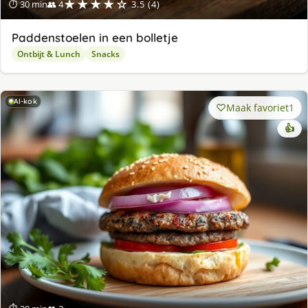
★★★★☆
⏱ 30 min
👥 4
3.5 (4)
Paddenstoelen in een bolletje
Ontbijt & Lunch
Snacks
AI-kok
Maak favoriet
1
👍