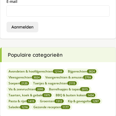
E-mail
Aanmelden
Populaire categorieën
Avondeten & hoofdgerechten
Bijgerechten
12144
3824
Vleesgerechten
Voorgerechten & amuses
3024
2759
Soepen
Toetjes & nagerechten
2120
2115
Vis & zeevruchten
Borrelhapjes & tapas
2095
2015
Taarten, koek & gebak
BBQ & buiten koken
1975
1434
Pasta & rijst
Groenten
Kip & gevogelte
1419
1312
1297
Salades
Gezonde recepten
1216
1177