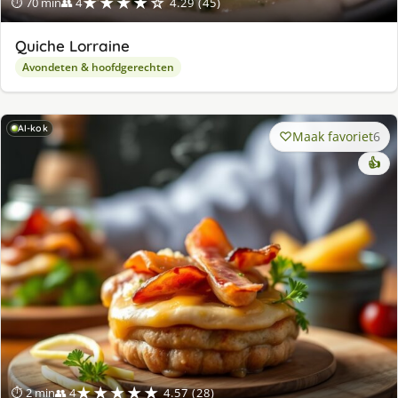
★★★★☆
⏱ 70 min
👥 4
4.29 (45)
Quiche Lorraine
Avondeten & hoofdgerechten
AI-kok
Maak favoriet
6
👍
★★★★★
⏱ 2 min
👥 4
4.57 (28)