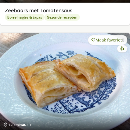
Zeebaars met Tomatensaus
Borrelhapjes & tapas
Gezonde recepten
Maak favoriet
0
👍
⏱ 120 min
👥 10