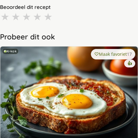
Beoordeel dit recept
★
★
★
★
★
Probeer dit ook
AI-kok
Maak favoriet
17
👍