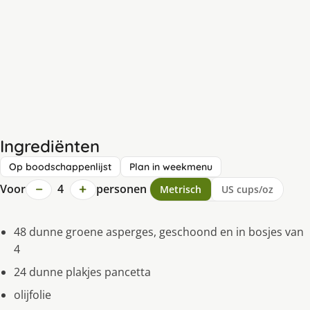
Ingrediënten
Op boodschappenlijst
Plan in weekmenu
−
+
Voor
4
personen
Metrisch
US cups/oz
48 dunne groene asperges, geschoond en in bosjes van
4
24 dunne plakjes pancetta
olijfolie