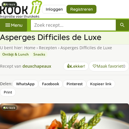
AI-kok
AI-kok
AI-kok
AI-kok
AI-kok
Inloggen
Registreren
Zoek een recept
Menu
Asperges Difficiles de Luxe
U bent hier:
Home
›
Recepten
›
Asperges Difficiles de Luxe
Ontbijt & Lunch
Snacks
Maak favoriet
0
Recept van
deuxchapeaux
👍
Lekker!
Delen:
WhatsApp
Facebook
Pinterest
Kopieer link
Print
AI-kok