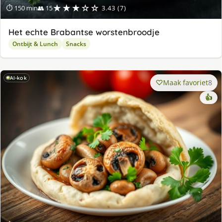
★★★☆☆
⏱ 150 min
👥 15
3.43 (7)
Het echte Brabantse worstenbroodje
Ontbijt & Lunch
Snacks
AI-kok
Maak favoriet
8
👍