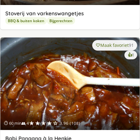
Stoverij van varkenswangetjes
BBQ & buiten koken
Bijgerechten
Maak favoriet
91
ke
👍
1
lek
ge
★★★★☆
⏱ 60 min
👥 4
3.96 (108)
Babi Pangang à la Henkie