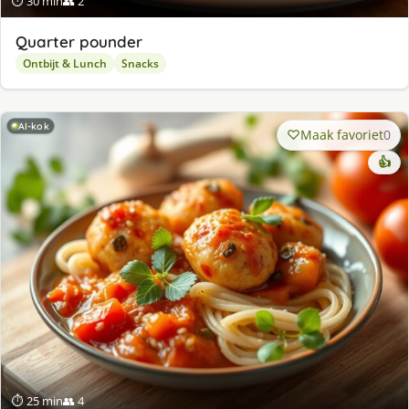
⏱ 30 min
👥 2
Quarter pounder
Ontbijt & Lunch
Snacks
AI-kok
Maak favoriet
0
👍
⏱ 25 min
👥 4