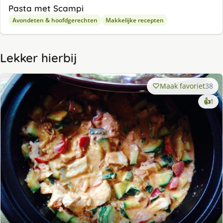
Pasta met Scampi
Avondeten & hoofdgerechten
Makkelijke recepten
Lekker hierbij
Maak favoriet
38
ke
👍
1
lek
ge