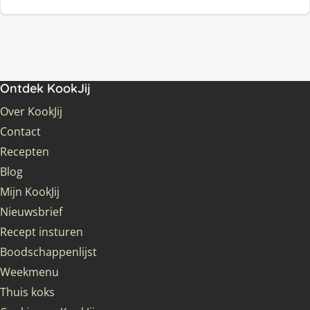
Ontdek KookJij
Over KookJij
Contact
Recepten
Blog
Mijn KookJij
Nieuwsbrief
Recept insturen
Boodschappenlijst
Weekmenu
Thuis koks