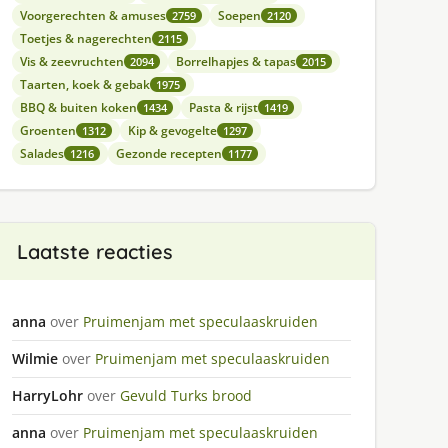
Voorgerechten & amuses
Soepen
2759
2120
Toetjes & nagerechten
2115
Vis & zeevruchten
Borrelhapjes & tapas
2094
2015
Taarten, koek & gebak
1975
BBQ & buiten koken
Pasta & rijst
1434
1419
Groenten
Kip & gevogelte
1312
1297
Salades
Gezonde recepten
1216
1177
Laatste reacties
anna
over
Pruimenjam met speculaaskruiden
Wilmie
over
Pruimenjam met speculaaskruiden
HarryLohr
over
Gevuld Turks brood
anna
over
Pruimenjam met speculaaskruiden