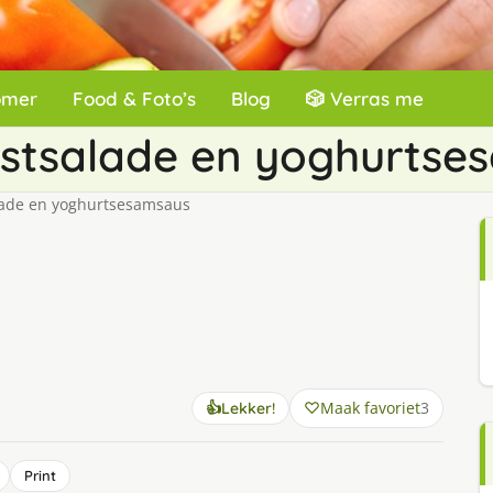
omer
Food & Foto’s
Blog
🎲 Verras me
ijstsalade en yoghurts
alade en yoghurtsesamsaus
Maak favoriet
3
👍
Lekker!
Print