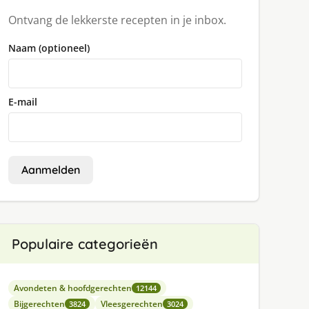
Ontvang de lekkerste recepten in je inbox.
Naam (optioneel)
E-mail
Aanmelden
Populaire categorieën
Avondeten & hoofdgerechten
12144
Bijgerechten
Vleesgerechten
3824
3024