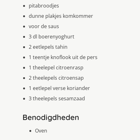
pitabroodjes
dunne plakjes komkommer
voor de saus
3 dl boerenyoghurt
2 eetlepels tahin
1 teentje knoflook uit de pers
1 theelepel citroenrasp
2 theelepels citroensap
1 eetlepel verse koriander
3 theelepels sesamzaad
Benodigdheden
Oven