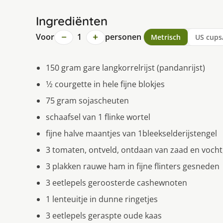
Ingrediënten
−
+
Voor
1
personen
Metrisch
US cups
150 gram gare langkorrelrijst (pandanrijst)
1⁄2 courgette in hele fijne blokjes
75 gram sojascheuten
schaafsel van 1 flinke wortel
fijne halve maantjes van 1bleekselderijstengel
3 tomaten, ontveld, ontdaan van zaad en vocht
3 plakken rauwe ham in fijne flinters gesneden
3 eetlepels geroosterde cashewnoten
1 lenteuitje in dunne ringetjes
3 eetlepels geraspte oude kaas