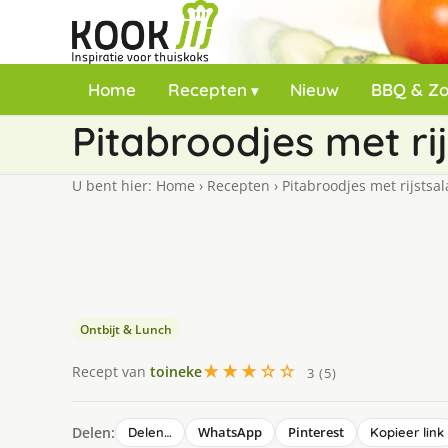
Home
Recepten
Nieuw
BBQ & Z
Pitabroodjes met r
U bent hier:
Home
›
Recepten
›
Pitabroodjes met rijsts
Ontbijt & Lunch
★★★☆☆
Recept van
toineke
3 (5)
Delen:
WhatsApp
Pinterest
Delen…
Kopieer link