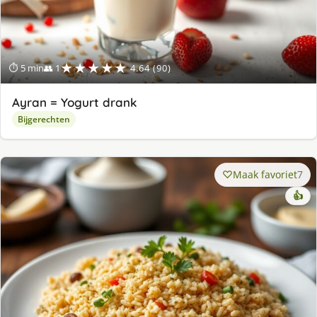
★★★★★
⏱ 5 min
👥 1
4.64 (90)
Ayran = Yogurt drank
Bijgerechten
Maak favoriet
7
👍