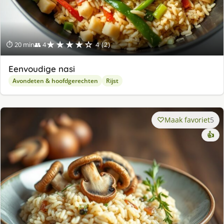
★★★★☆
⏱ 20 min
👥 4
4 (2)
Eenvoudige nasi
Avondeten & hoofdgerechten
Rijst
Maak favoriet
5
👍