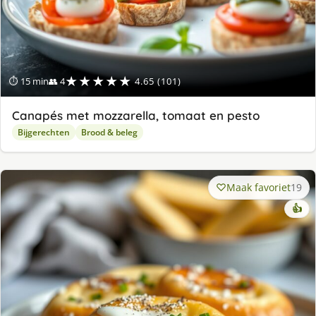
★★★★★
⏱ 15 min
👥 4
4.65 (101)
Canapés met mozzarella, tomaat en pesto
Bijgerechten
Brood & beleg
Maak favoriet
19
👍