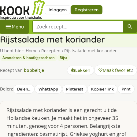
Inloggen
Registreren
Zoek een recept
Menu
Rijstsalade met koriander
U bent hier:
Home
›
Recepten
›
Rijstsalade met koriander
Avondeten & hoofdgerechten
Rijst
Maak favoriet
2
Recept van
bobbeltje
👍
Lekker!
Delen:
WhatsApp
Pinterest
Delen…
Kopieer link
Print
Rijstsalade met koriander is een gerecht uit de
Hollandse keuken. Je maakt het in ongeveer 35
minuten, genoeg voor 4 personen. Belangrijkste
ingrediënten: basmatirijst, Griekse yoghurt en grof