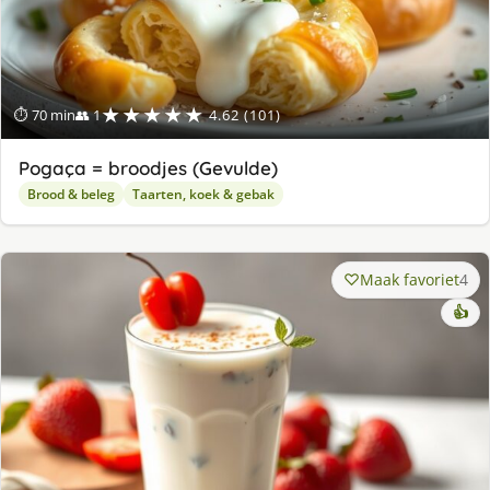
★★★★★
⏱ 70 min
👥 1
4.62 (101)
Pogaça = broodjes (Gevulde)
Brood & beleg
Taarten, koek & gebak
Maak favoriet
4
👍