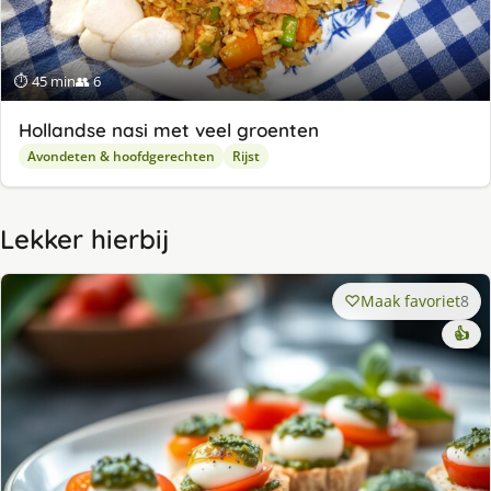
⏱ 45 min
👥 6
Hollandse nasi met veel groenten
Avondeten & hoofdgerechten
Rijst
Lekker hierbij
Maak favoriet
8
👍