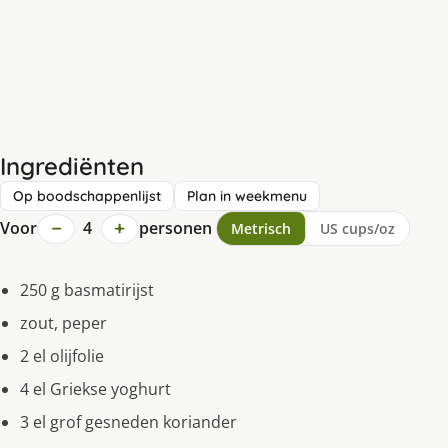
Ingrediënten
Op boodschappenlijst
Plan in weekmenu
−
+
Voor
4
personen
Metrisch
US cups/oz
250 g basmatirijst
zout, peper
2 el olijfolie
4 el Griekse yoghurt
3 el grof gesneden koriander