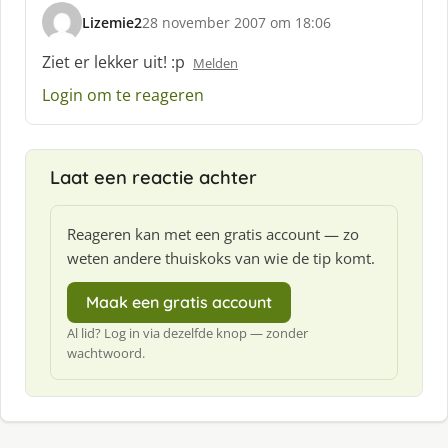
Lizemie2
28 november 2007 om 18:06
s
c
Ziet er lekker uit! :p
Melden
h
Login om te reageren
r
e
e
f
Laat een reactie achter
:
Reageren kan met een gratis account — zo
weten andere thuiskoks van wie de tip komt.
Maak een gratis account
Al lid? Log in via dezelfde knop — zonder
wachtwoord.