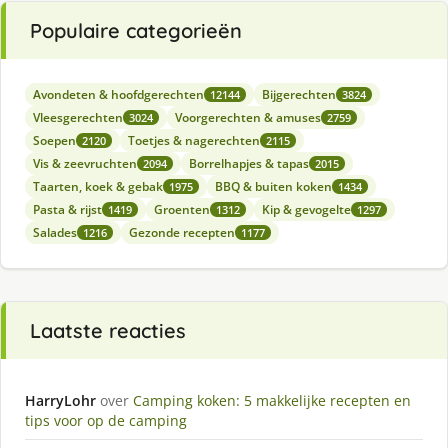
Populaire categorieën
Avondeten & hoofdgerechten
Bijgerechten
12144
3824
Vleesgerechten
Voorgerechten & amuses
3024
2759
Soepen
Toetjes & nagerechten
2120
2115
Vis & zeevruchten
Borrelhapjes & tapas
2094
2015
Taarten, koek & gebak
BBQ & buiten koken
1975
1434
Pasta & rijst
Groenten
Kip & gevogelte
1419
1312
1297
Salades
Gezonde recepten
1216
1177
Laatste reacties
HarryLohr
over
Camping koken: 5 makkelijke recepten en
tips voor op de camping