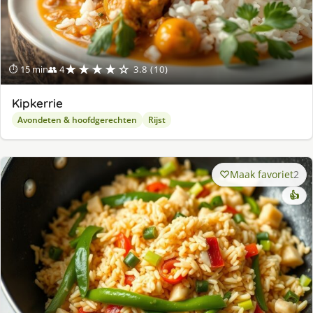
★★★★☆
⏱ 15 min
👥 4
3.8 (10)
Kipkerrie
Avondeten & hoofdgerechten
Rijst
Maak favoriet
2
👍