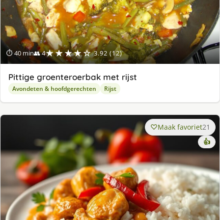
★★★★☆
⏱ 40 min
👥 4
3.92 (12)
Pittige groenteroerbak met rijst
Avondeten & hoofdgerechten
Rijst
Maak favoriet
21
👍