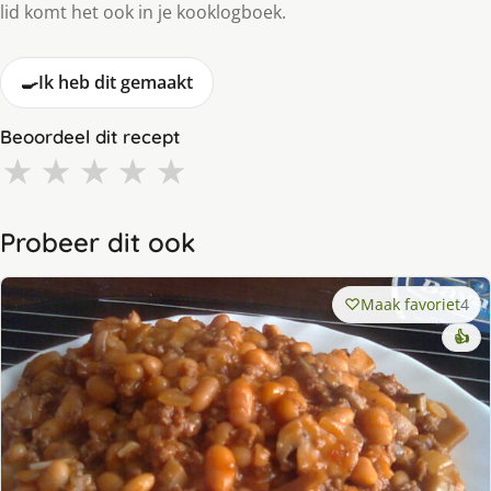
lid komt het ook in je kooklogboek.
🍳
Ik heb dit gemaakt
Beoordeel dit recept
★
★
★
★
★
Probeer dit ook
Maak favoriet
4
👍