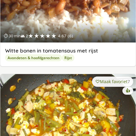
★★★★★
⏱ 30 min
👥 2
4.67 (6)
Witte bonen in tomatensaus met rijst
Avondeten & hoofdgerechten
Rijst
Maak favoriet
7
👍