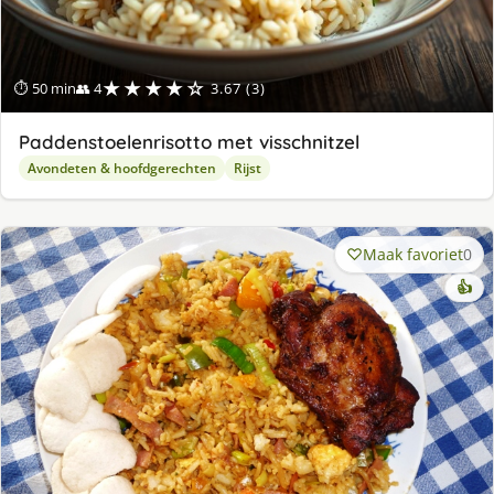
★★★★☆
⏱ 50 min
👥 4
3.67 (3)
Paddenstoelenrisotto met visschnitzel
Avondeten & hoofdgerechten
Rijst
Maak favoriet
0
👍