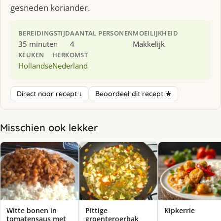
gesneden koriander.
BEREIDINGSTIJD
AANTAL PERSONEN
MOEILIJKHEID
35 minuten
4
Makkelijk
KEUKEN
HERKOMST
Hollandse
Nederland
Direct naar recept ↓
Beoordeel dit recept ★
Misschien ook lekker
Witte bonen in
Pittige
Kipkerrie
tomatensaus met
groenteroerbak