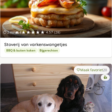
★★★★★
⏱ 2 min
👥 4
4.57 (28)
Stoverij van varkenswangetjes
BBQ & buiten koken
Bijgerechten
Maak favoriet
20
👍