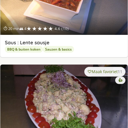
★★★★★
⏱ 20 min
👥 4
4.6 (10)
Saus : Lente sausje
BBQ & buiten koken
Sauzen & basics
Maak favoriet
11
👍