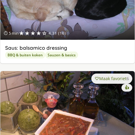
★★★★☆
⏱ 5 min
4.31 (16)
Saus: balsamico dressing
BBQ & buiten koken
Sauzen & basics
Maak favoriet
6
👍