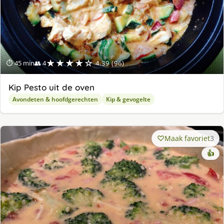
★★★★☆
⏱ 45 min
👥 4
4.39 (96)
Kip Pesto uit de oven
Avondeten & hoofdgerechten
Kip & gevogelte
Maak favoriet
3
👍