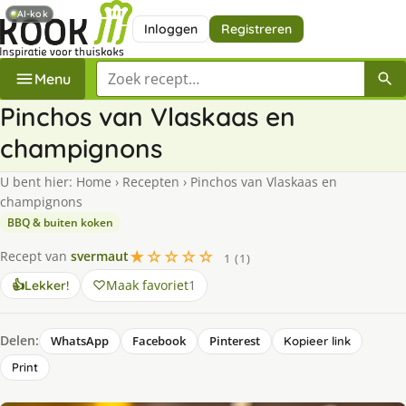
AI-kok
Inloggen
Registreren
Zoek een recept
Menu
Pinchos van Vlaskaas en
champignons
U bent hier:
Home
›
Recepten
›
Pinchos van Vlaskaas en
champignons
BBQ & buiten koken
★☆☆☆☆
Recept van
svermaut
1 (1)
Maak favoriet
1
👍
Lekker!
Delen:
WhatsApp
Facebook
Pinterest
Kopieer link
Print