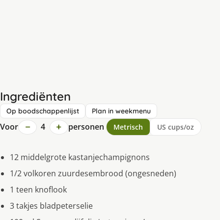
Ingrediënten
Op boodschappenlijst
Plan in weekmenu
−
+
Voor
4
personen
Metrisch
US cups/oz
12 middelgrote kastanjechampignons
1/2 volkoren zuurdesembrood (ongesneden)
1 teen knoflook
3 takjes bladpeterselie