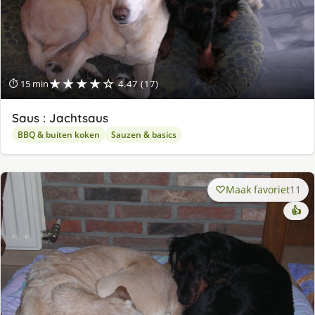
★★★★☆
⏱ 15 min
4.47 (17)
Saus : Jachtsaus
BBQ & buiten koken
Sauzen & basics
Maak favoriet
11
👍