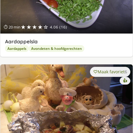
★★★★☆
⏱ 20 min
4.06 (16)
Aardappelsla
Aardappels
Avondeten & hoofdgerechten
Maak favoriet
6
👍