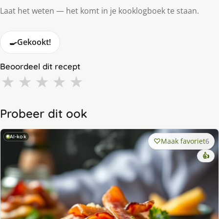
Laat het weten — het komt in je kooklogboek te staan.
🍳
Gekookt!
Beoordeel dit recept
★
★
★
★
★
Probeer dit ook
AI-kok
Maak favoriet
6
👍