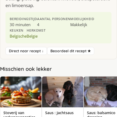
en limoensap.
BEREIDINGSTIJD
AANTAL PERSONEN
MOEILIJKHEID
30 minuten
4
Makkelijk
KEUKEN
HERKOMST
Belgische
Belgie
Direct naar recept ↓
Beoordeel dit recept ★
Misschien ook lekker
Stoverij van
Saus : Jachtsaus
Saus: balsamico