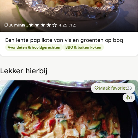
★★★★☆
⏱ 30 min
👥 3
4.25 (12)
Een lente papillote van vis en groenten op bbq
Avondeten & hoofdgerechten
BBQ & buiten koken
Lekker hierbij
Maak favoriet
38
ke
👍
1
lek
ge