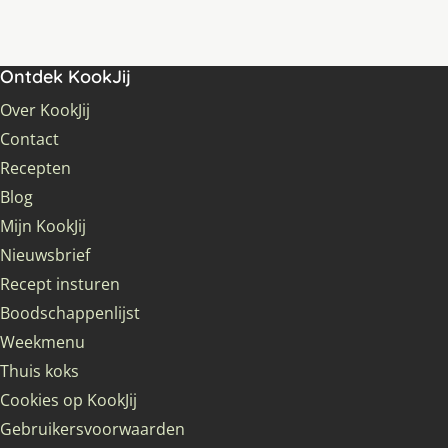
Ontdek KookJij
Over KookJij
Contact
Recepten
Blog
Mijn KookJij
Nieuwsbrief
Recept insturen
Boodschappenlijst
Weekmenu
Thuis koks
Cookies op KookJij
Gebruikersvoorwaarden