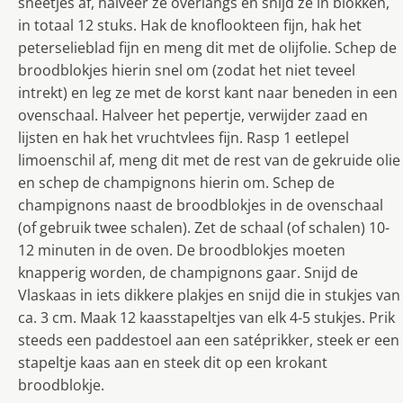
sneetjes af, halveer ze overlangs en snijd ze in blokken,
in totaal 12 stuks. Hak de knoflookteen fijn, hak het
peterselieblad fijn en meng dit met de olijfolie. Schep de
broodblokjes hierin snel om (zodat het niet teveel
intrekt) en leg ze met de korst kant naar beneden in een
ovenschaal. Halveer het pepertje, verwijder zaad en
lijsten en hak het vruchtvlees fijn. Rasp 1 eetlepel
limoenschil af, meng dit met de rest van de gekruide olie
en schep de champignons hierin om. Schep de
champignons naast de broodblokjes in de ovenschaal
(of gebruik twee schalen). Zet de schaal (of schalen) 10-
12 minuten in de oven. De broodblokjes moeten
knapperig worden, de champignons gaar. Snijd de
Vlaskaas in iets dikkere plakjes en snijd die in stukjes van
ca. 3 cm. Maak 12 kaasstapeltjes van elk 4-5 stukjes. Prik
steeds een paddestoel aan een satéprikker, steek er een
stapeltje kaas aan en steek dit op een krokant
broodblokje.