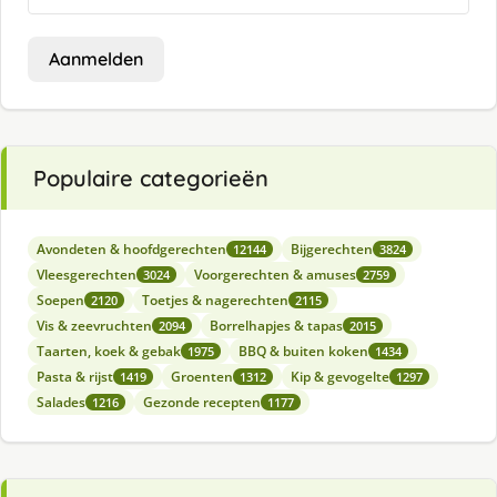
Aanmelden
Populaire categorieën
Avondeten & hoofdgerechten
Bijgerechten
12144
3824
Vleesgerechten
Voorgerechten & amuses
3024
2759
Soepen
Toetjes & nagerechten
2120
2115
Vis & zeevruchten
Borrelhapjes & tapas
2094
2015
Taarten, koek & gebak
BBQ & buiten koken
1975
1434
Pasta & rijst
Groenten
Kip & gevogelte
1419
1312
1297
Salades
Gezonde recepten
1216
1177