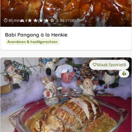
★★★★☆
⏱ 60 min
👥 4
3.96 (108)
Babi Pangang à la Henkie
Avondeten & hoofdgerechten
Maak favoriet
8
👍