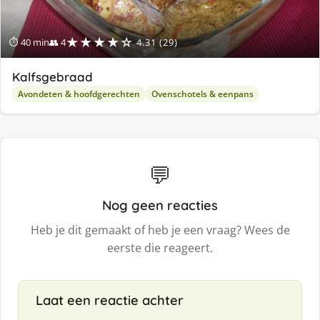
★★★★☆
⏱ 40 min
👥 4
4.31 (29)
Kalfsgebraad
Avondeten & hoofdgerechten
Ovenschotels & eenpans
💬
Nog geen reacties
Heb je dit gemaakt of heb je een vraag? Wees de
eerste die reageert.
Laat een reactie achter