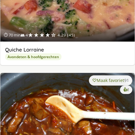
★★★★☆
⏱ 70 min
👥 4
4.29 (45)
Quiche Lorraine
Avondeten & hoofdgerechten
Maak favoriet
91
ke
👍
1
lek
ge