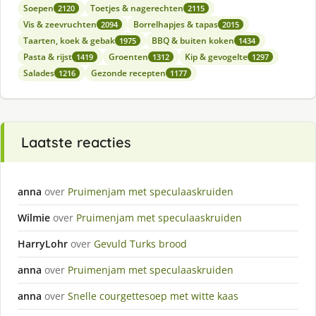
Soepen
Toetjes & nagerechten
2120
2115
Vis & zeevruchten
Borrelhapjes & tapas
2094
2015
Taarten, koek & gebak
BBQ & buiten koken
1975
1434
Pasta & rijst
Groenten
Kip & gevogelte
1419
1312
1297
Salades
Gezonde recepten
1216
1177
Laatste reacties
anna
over
Pruimenjam met speculaaskruiden
Wilmie
over
Pruimenjam met speculaaskruiden
HarryLohr
over
Gevuld Turks brood
anna
over
Pruimenjam met speculaaskruiden
anna
over
Snelle courgettesoep met witte kaas