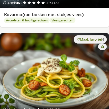
★★★★★
⏱ 30 min
👥 2
4.64 (83)
Kavurma(roerbakken met stukjes vlees)
Avondeten & hoofdgerechten
Vleesgerechten
Maak favoriet
4
👍