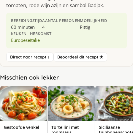
tomaten, rode wijn azijn en sambal Badjak.
BEREIDINGSTIJD
AANTAL PERSONEN
MOEILIJKHEID
60 minuten
4
Pittig
KEUKEN
HERKOMST
Europese
Italie
Direct naar recept ↓
Beoordeel dit recept ★
Misschien ook lekker
Gestoofde venkel
Tortellini met
Siciliaanse
roomsaus
tuinbonenschote