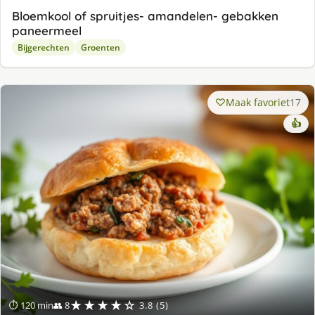
Bloemkool of spruitjes- amandelen- gebakken
paneermeel
Bijgerechten
Groenten
Maak favoriet
17
👍
★★★★☆
⏱ 120 min
👥 8
3.8 (5)