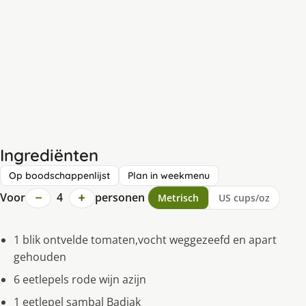
Ingrediënten
Op boodschappenlijst
Plan in weekmenu
−
+
Voor
4
personen
Metrisch
US cups/oz
1 blik ontvelde tomaten,vocht weggezeefd en apart
gehouden
6 eetlepels rode wijn azijn
1 eetlepel sambal Badjak