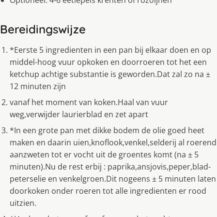
Optioneel: 4-6 eetlepels krenten of rozoijnen
Bereidingswijze
*Eerste 5 ingredienten in een pan bij elkaar doen en op
middel-hoog vuur opkoken en doorroeren tot het een
ketchup achtige substantie is geworden.Dat zal zo na ±
12 minuten zijn
vanaf het moment van koken.Haal van vuur
weg,verwijder laurierblad en zet apart
*In een grote pan met dikke bodem de olie goed heet
maken en daarin uien,knoflook,venkel,selderij al roerend
aanzweten tot er vocht uit de groentes komt (na ± 5
minuten).Nu de rest erbij : paprika,ansjovis,peper,blad-
peterselie en venkelgroen.Dit nogeens ± 5 minuten laten
doorkoken onder roeren tot alle ingredienten er rood
uitzien.