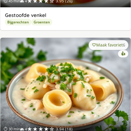
★★★★☆
⏱ 45 min
👥 4
3.95 (20)
Gestoofde venkel
Bijgerechten
Groenten
Maak favoriet
6
👍
★★★★☆
⏱ 30 min
👥 4
3.94 (18)