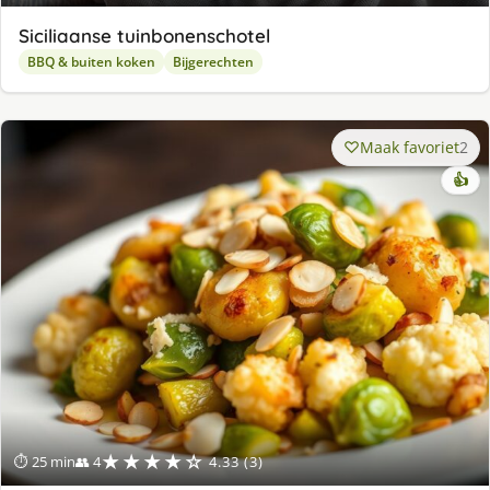
Siciliaanse tuinbonenschotel
BBQ & buiten koken
Bijgerechten
Maak favoriet
2
👍
★★★★☆
⏱ 25 min
👥 4
4.33 (3)