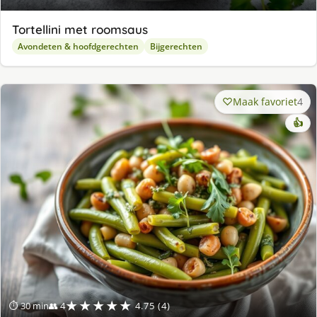
Tortellini met roomsaus
Avondeten & hoofdgerechten
Bijgerechten
Maak favoriet
4
👍
★★★★★
⏱ 30 min
👥 4
4.75 (4)