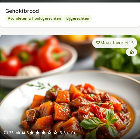
Gehaktbrood
Avondeten & hoofdgerechten
Bijgerechten
Maak favoriet
15
👍
★★★☆☆
⏱ 35 min
👥 3
3.3 (10)