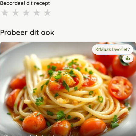
Beoordeel dit recept
★
★
★
★
★
Probeer dit ook
Maak favoriet
7
👍