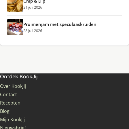
Chip & Dip
31 juli 2026
Pruimenjam met speculaaskruiden
28 juli 2026
Ontdek KookJij
Over KookJij
Contact
Recepten
Blog
Mijn KookJij
Nieuwsbrief