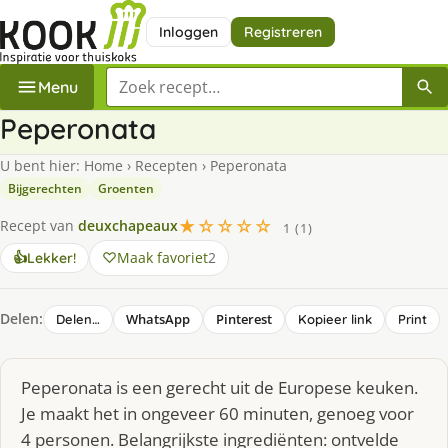
Inloggen
Registreren
Zoek een recept
Menu
Peperonata
U bent hier:
Home
›
Recepten
›
Peperonata
Bijgerechten
Groenten
★☆☆☆☆
Recept van
deuxchapeaux
1 (1)
Maak favoriet
2
👍
Lekker!
Delen:
WhatsApp
Pinterest
Delen…
Kopieer link
Print
Peperonata is een gerecht uit de Europese keuken.
Je maakt het in ongeveer 60 minuten, genoeg voor
4 personen. Belangrijkste ingrediënten: ontvelde