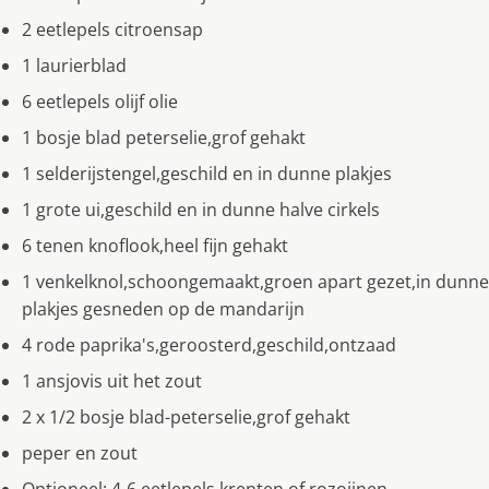
2 eetlepels citroensap
1 laurierblad
6 eetlepels olijf olie
1 bosje blad peterselie,grof gehakt
1 selderijstengel,geschild en in dunne plakjes
1 grote ui,geschild en in dunne halve cirkels
6 tenen knoflook,heel fijn gehakt
1 venkelknol,schoongemaakt,groen apart gezet,in dunne
plakjes gesneden op de mandarijn
4 rode paprika's,geroosterd,geschild,ontzaad
1 ansjovis uit het zout
2 x 1/2 bosje blad-peterselie,grof gehakt
peper en zout