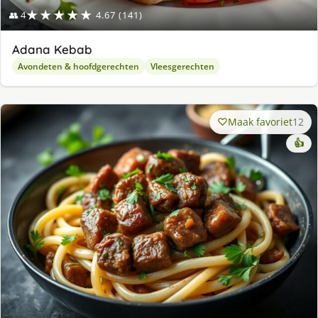
★★★★★
👥 4
4.67 (141)
Adana Kebab
Avondeten & hoofdgerechten
Vleesgerechten
Maak favoriet
12
👍