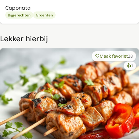
Caponata
Bijgerechten
Groenten
Lekker hierbij
Maak favoriet
28
ke
👍
1
lek
ge