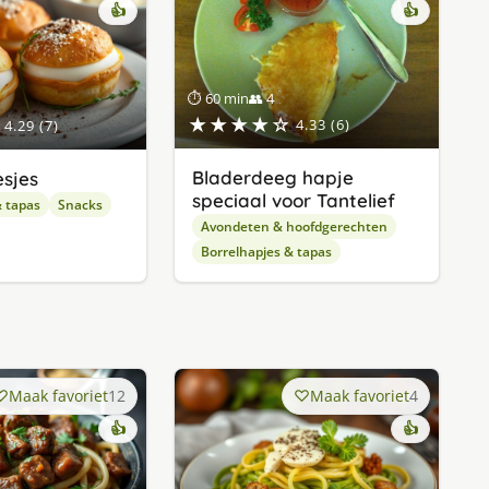
👍
👍
⏱ 60 min
👥 4
★★★★☆
4.33 (6)
4.29 (7)
Bladerdeeg hapje
esjes
speciaal voor Tantelief
& tapas
Snacks
Avondeten & hoofdgerechten
Borrelhapjes & tapas
Maak favoriet
12
Maak favoriet
4
👍
👍