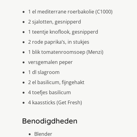
1 el mediterrane roerbakolie (C1000)
2 sjalotten, gesnipperd
1 teentje knoflook, gesnipperd
2 rode paprika’s, in stukjes
1 blik tomatenroomsoep (Menzi)
versgemalen peper
1 dl slagroom
2 el basilicum, fijngehakt
4 toefjes basilicum
4 kaassticks (Get Fresh)
Benodigdheden
Blender