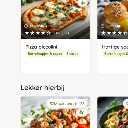
👍
⏱ 30 min
👥 4
⏱ 30 min
👥 8
★★★★☆
★★★★☆
3.68 (22)
Pizza piccolini
Hartige so
Borrelhapjes & tapas
Snacks
Borrelhapjes 
Lekker hierbij
Maak favoriet
28
keer
👍
1
lekker
gevonden