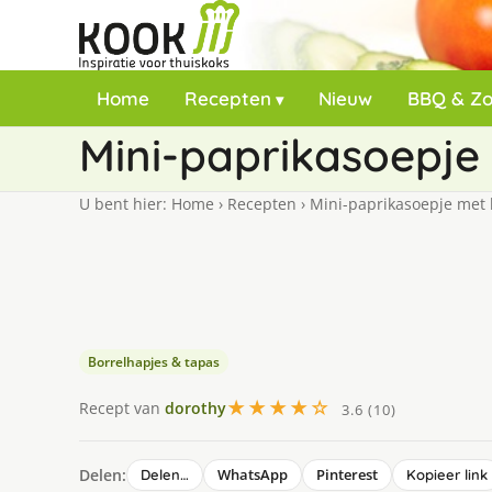
Home
Recepten
Nieuw
BBQ & Z
Mini-paprikasoepje
U bent hier:
Home
›
Recepten
›
Mini-paprikasoepje met
Borrelhapjes & tapas
★★★★☆
Recept van
dorothy
3.6 (10)
Delen:
WhatsApp
Pinterest
Delen…
Kopieer link