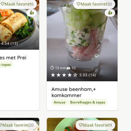
Maak favoriet
6
Maak favoriet
30
👍
👍
4.54 (13)
es met Prei
& tapas
⏱ 15 min
👥 10
★★★★☆
3.93 (14)
Amuse beenham,+
komkommer
Amuse
Borrelhapjes & tapas
Maak favoriet
20
Maak favoriet
9