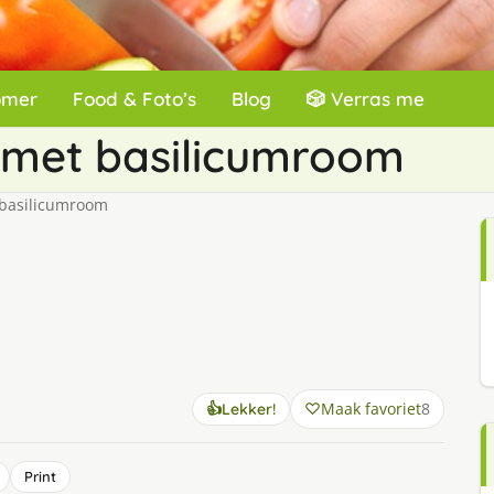
omer
Food & Foto’s
Blog
🎲 Verras me
 met basilicumroom
 basilicumroom
Maak favoriet
8
👍
Lekker!
Print