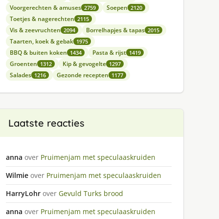
Voorgerechten & amuses
Soepen
2759
2120
Toetjes & nagerechten
2115
Vis & zeevruchten
Borrelhapjes & tapas
2094
2015
Taarten, koek & gebak
1975
BBQ & buiten koken
Pasta & rijst
1434
1419
Groenten
Kip & gevogelte
1312
1297
Salades
Gezonde recepten
1216
1177
Laatste reacties
anna
over
Pruimenjam met speculaaskruiden
Wilmie
over
Pruimenjam met speculaaskruiden
HarryLohr
over
Gevuld Turks brood
anna
over
Pruimenjam met speculaaskruiden