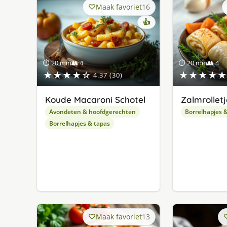
Maak favoriet
16
👍
⏱ 20 min
👥 4
⏱ 20 min
👥 4
★★★★☆
★★★★★
4.37 (30)
Koude Macaroni Schotel
Zalmrolletj
Avondeten & hoofdgerechten
Borrelhapjes 
Borrelhapjes & tapas
Maak favoriet
13