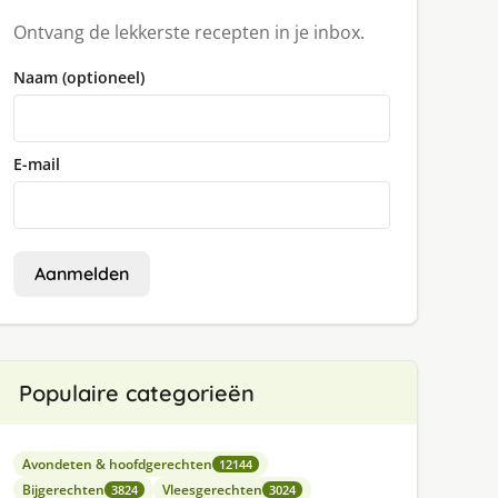
Ontvang de lekkerste recepten in je inbox.
Naam (optioneel)
E-mail
Aanmelden
Populaire categorieën
Avondeten & hoofdgerechten
12144
Bijgerechten
Vleesgerechten
3824
3024