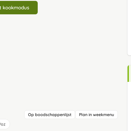
art kookmodus
Op boodschappenlijst
Plan in weekmenu
/oz