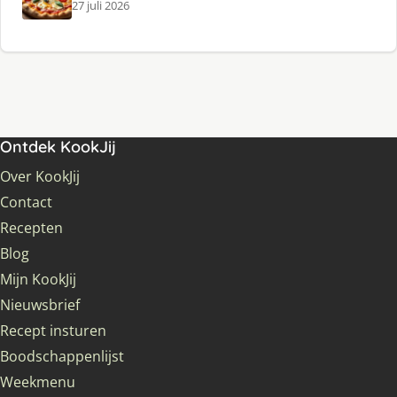
27 juli 2026
Ontdek KookJij
Over KookJij
Contact
Recepten
Blog
Mijn KookJij
Nieuwsbrief
Recept insturen
Boodschappenlijst
Weekmenu