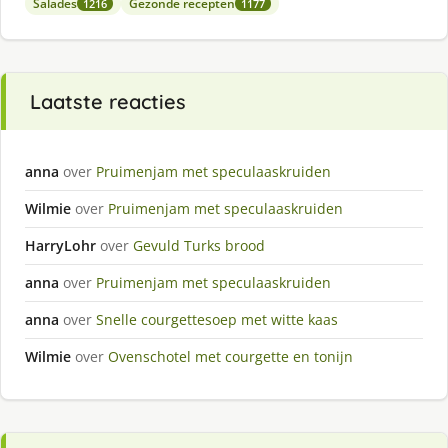
Salades
Gezonde recepten
1216
1177
Laatste reacties
anna
over
Pruimenjam met speculaaskruiden
Wilmie
over
Pruimenjam met speculaaskruiden
HarryLohr
over
Gevuld Turks brood
anna
over
Pruimenjam met speculaaskruiden
anna
over
Snelle courgettesoep met witte kaas
Wilmie
over
Ovenschotel met courgette en tonijn