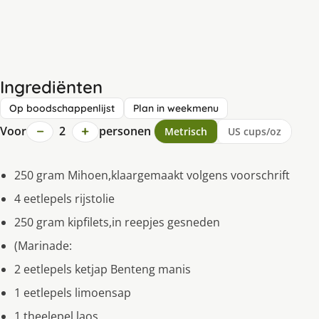
Ingrediënten
Op boodschappenlijst
Plan in weekmenu
−
+
Voor
2
personen
Metrisch
US cups/oz
250 gram Mihoen,klaargemaakt volgens voorschrift
4 eetlepels rijstolie
250 gram kipfilets,in reepjes gesneden
(Marinade:
2 eetlepels ketjap Benteng manis
1 eetlepels limoensap
1 theelepel laos