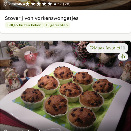
★★★★★
⏱ 2 min
👥 4
4.57 (28)
Stoverij van varkenswangetjes
BBQ & buiten koken
Bijgerechten
Maak favoriet
10
👍