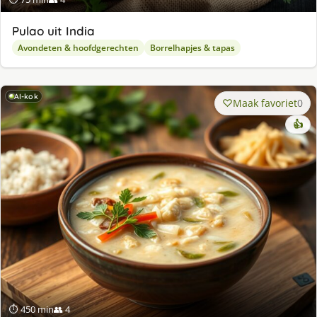
Pulao uit India
Avondeten & hoofdgerechten
Borrelhapjes & tapas
AI-kok
Maak favoriet
0
👍
⏱ 450 min
👥 4