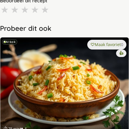
Beoordeel dit recept
★
★
★
★
★
Probeer dit ook
AI-kok
Maak favoriet
0
👍
⏱ 75 min
👥 4