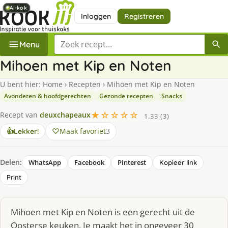
AI-kok
AI-kok
AI-kok
AI-kok
AI-kok
AI-kok
AI-kok
Inloggen
Registreren
Zoek een recept
Menu
Mihoen met Kip en Noten
U bent hier:
Home
›
Recepten
›
Mihoen met Kip en Noten
Avondeten & hoofdgerechten
Gezonde recepten
Snacks
★☆☆☆☆
Recept van
deuxchapeaux
1.33 (3)
Maak favoriet
3
👍
Lekker!
Delen:
WhatsApp
Facebook
Pinterest
Kopieer link
Print
Mihoen met Kip en Noten is een gerecht uit de
Oosterse keuken. Je maakt het in ongeveer 30