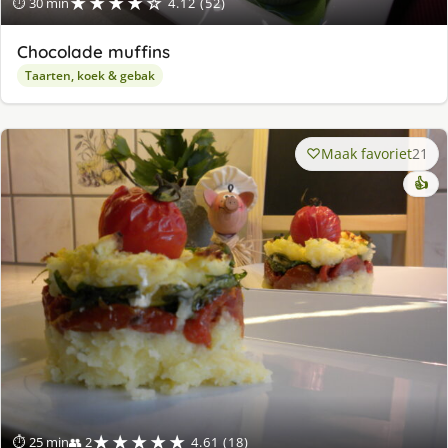
★★★★☆
⏱ 30 min
4.12 (52)
Chocolade muffins
Taarten, koek & gebak
Maak favoriet
21
👍
★★★★★
⏱ 25 min
👥 2
4.61 (18)