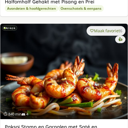
Halfomhalf Gehakt met Pisang en Prei
Avondeten & hoofdgerechten
Ovenschotels & eenpans
AI-kok
Maak favoriet
6
👍
⏱ 840 min
👥 4
Paksoi Stamp en Garnalen met Saté en