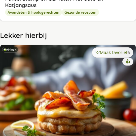
Katjangsaus
Avondeten & hoofdgerechten
Gezonde recepten
Lekker hierbij
AI-kok
Maak favoriet
6
👍