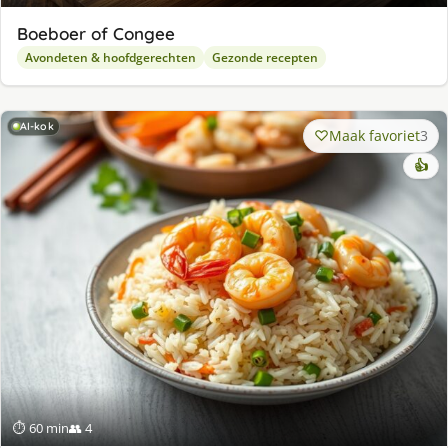
Boeboer of Congee
Avondeten & hoofdgerechten
Gezonde recepten
AI-kok
Maak favoriet
3
👍
⏱ 60 min
👥 4