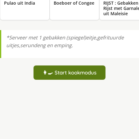
Pulao uit India
Boeboer of Congee
RIJST : Gebakken
Rijst met Garnal
uit Maleisie
*Serveer met 1 gebakken (spiegel)eitje,gefrituurde
uitjes,serundeng en emping.
👩‍🍳 Start kookmodus