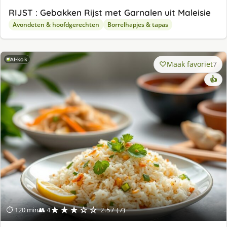
RIJST : Gebakken Rijst met Garnalen uit Maleisie
Avondeten & hoofdgerechten
Borrelhapjes & tapas
AI-kok
Maak favoriet
7
👍
★★★☆☆
⏱ 120 min
👥 4
2.57 (7)