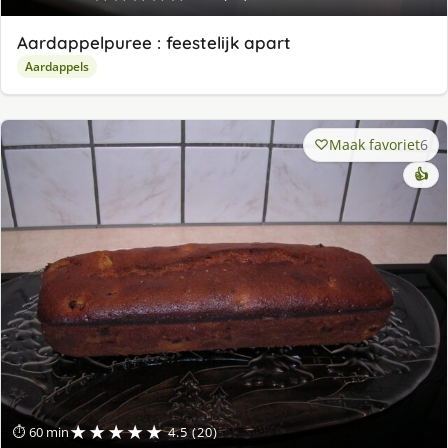
Aardappelpuree : feestelijk apart
Aardappels
Maak favoriet
6
👍
★★★★★
⏱ 60 min
4.5 (20)