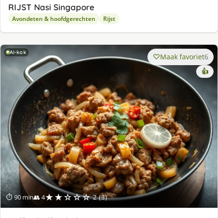
RIJST Nasi Singapore
Avondeten & hoofdgerechten
Rijst
AI-kok
Maak favoriet
6
👍
★★☆☆☆
⏱ 90 min
👥 4
2 (3)