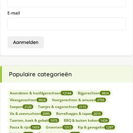
E-mail
Aanmelden
Populaire categorieën
Avondeten & hoofdgerechten
Bijgerechten
12144
3824
Vleesgerechten
Voorgerechten & amuses
3024
2759
Soepen
Toetjes & nagerechten
2120
2115
Vis & zeevruchten
Borrelhapjes & tapas
2095
2015
Taarten, koek & gebak
BBQ & buiten koken
1975
1434
Pasta & rijst
Groenten
Kip & gevogelte
1419
1312
1297